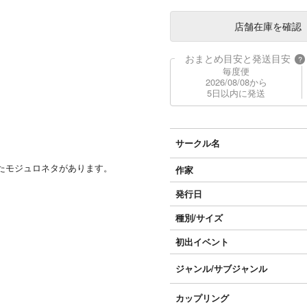
店舗在庫
を確認
おまとめ目安と発送目安
?
毎度便
2026/08/08から
5日以内に発送
サークル名
たモジュロネタがあります。
作家
発行日
種別/サイズ
初出イベント
ジャンル/
サブジャンル
カップリング