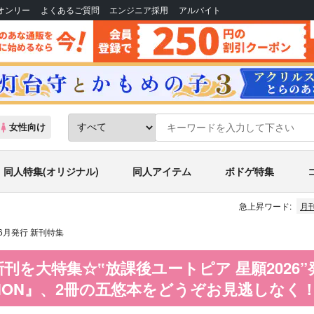
Bオンリー
よくあるご質問
エンジニア採用
アルバイト
女性向け
同人特集(オリジナル)
同人アイテム
ボドゲ特集
急上昇ワード:
月
6年6月発行 新刊特集
新刊を大特集☆‟放課後ユートピア 星願2026”発行
 no HON』、2冊の五悠本をどうぞお見逃しなく