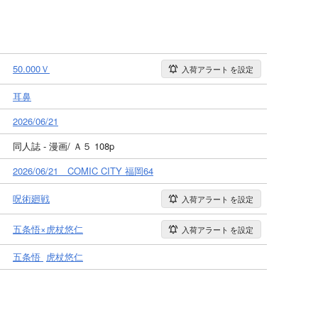
50.000Ｖ
入荷アラート
を設定
耳鼻
2026/06/21
同人誌 - 漫画/ Ａ５ 108p
2026/06/21 COMIC CITY 福岡64
呪術廻戦
入荷アラート
を設定
五条悟×虎杖悠仁
入荷アラート
を設定
五条悟
虎杖悠仁