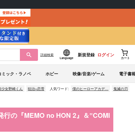
新規登録
ログイン
詳細
検索
Language
カート
コミック・ラノベ
ホビー
映像/音楽/ゲーム
電子書
刊少女野崎くん
狛治×恋雪
人気ワード:
僕のヒーローアカデ…
鬼滅の刃
の『MEMO no HON 2』＆‟COMI
！