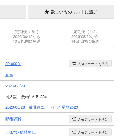
欲しいものリストに追加
定期便（週1)
定期便（月2)
2026/08/12から
2026/08/20から
10日以内に発送
14日以内に発送
50.000Ｖ
入荷アラート
を設定
耳鼻
2026/06/28
同人誌 - 漫画/ Ａ５ 28p
2026/06/28 放課後ユートピア 星願2026
呪術廻戦
入荷アラート
を設定
五条悟×虎杖悠仁
入荷アラート
を設定