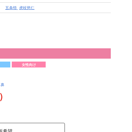
五条悟
虎杖悠仁
女性向け
耳鼻
込）
販希望