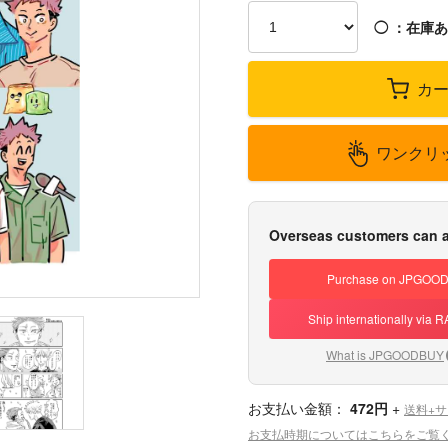
◯
：在庫あ
カ
ワンクリ
Overseas customers can a
Purchase on JPGOO
Ship internationally via
What is JPGOODBUY
お支払い金額：
472円
+
送料+
お支払時期についてはこちらをご覧