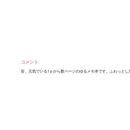
コメント
皆、元気でいる1ｐから数ページのゆるメモ本です。ふわっとし