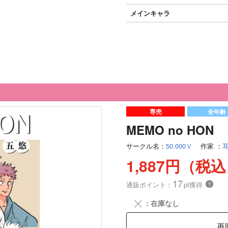
メインキャラ
専売
全年齢
MEMO no HON
サークル名：
50.000Ｖ
作家
：
1,887円（税
17
通販ポイント：
pt獲得
？
╳
：在庫なし
再