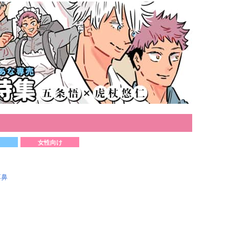
女性向け
耳鼻
）