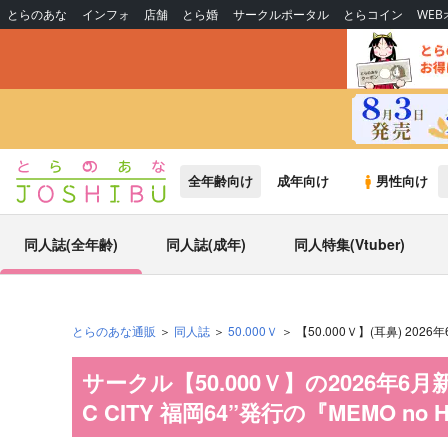
とらのあな
インフォ
店舗
とら婚
サークルポータル
とらコイン
WE
全年齢向け
成年向け
男性向け
同人誌(全年齢)
同人誌(成年)
同人特集(Vtuber)
とらのあな通販
同人誌
50.000Ｖ
【50.000Ｖ】(耳鼻) 202
サークル【50.000Ｖ】の2026年6月
C CITY 福岡64”発行の『MEMO