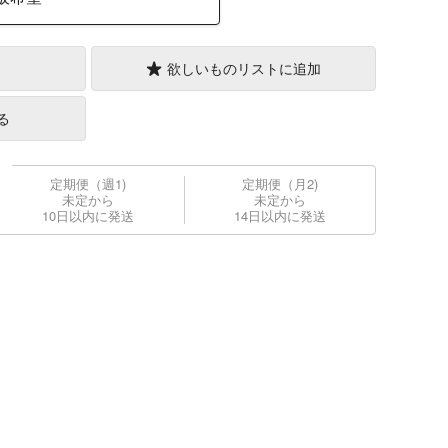
欲しいものリストに追加
る
定期便（週1)
定期便（月2)
未定から
未定から
10日以内に発送
14日以内に発送