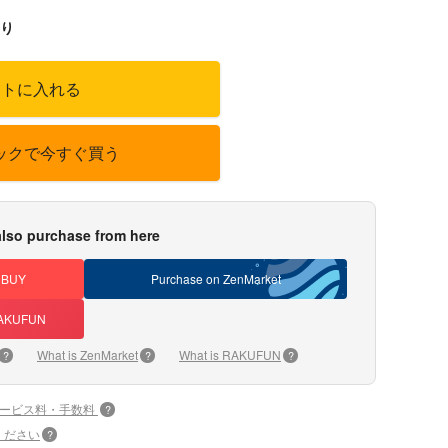
り
ートに入れる
ックで今すぐ買う
lso purchase from here
DBUY
Purchase on ZenMarket
 RAKUFUN
What is ZenMarket
What is RAKUFUN
?
?
?
サービス料・手数料
?
ください
?