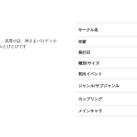
サークル名
と、高専小話、神さまパロディ小
作家
ルとびとびです
発行日
種別/サイズ
初出イベント
ジャンル/
サブジャンル
カップリング
メインキャラ