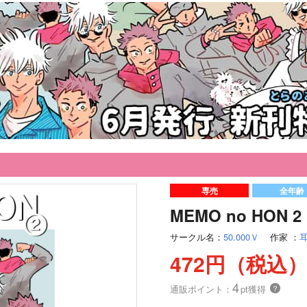
専売
全年齢
MEMO no HON 2
サークル名：
50.000Ｖ
作家
：
472円（税込
4
通販ポイント：
pt獲得
？