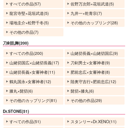
すべての作品(57)
佐野万次郎×花垣武道(5)
龍宮寺堅×花垣武道(5)
九井一×乾青宗(7)
場地圭介×松野千冬(5)
その他のカップリング(28)
その他の作品(7)
刀剣乱舞(200)
すべての作品(200)
山姥切長義×山姥切国広(9)
山姥切国広×山姥切長義(17)
刀剣男士×女審神者(9)
山姥切長義×女審神者(11)
肥前忠広×女審神者(8)
鶴丸国永×女審神者(12)
陸奥守吉行×肥前忠広(12)
膝丸×髭切(6)
髭切×膝丸(6)
その他のカップリング(81)
その他の作品(29)
Dr.STONE(51)
すべての作品(51)
スタンリー×Dr.XENO(11)