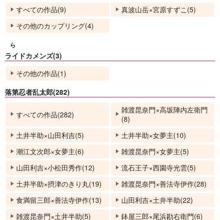
すべての作品(9)
真波山岳×宮原すずこ(5)
その他のカップリング(4)
ら
ライドカメンズ(3)
その他の作品(1)
落第忍者乱太郎(282)
雑渡昆奈門×高坂陣内左衛門
すべての作品(282)
(8)
土井半助×山田利吉(5)
土井半助×女夢主(10)
潮江文次郎×女夢主(6)
雑渡昆奈門×女夢主(5)
山田利吉×小松田秀作(12)
流石王子×西園寺光雲(5)
土井半助×摂津のきり丸(19)
雑渡昆奈門×善法寺伊作(28)
食満留三郎×善法寺伊作(13)
山田利吉×土井半助(22)
雑渡昆奈門×土井半助(5)
鉢屋三郎×尾浜勘右衛門(6)