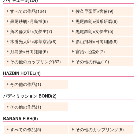
ハイキュー!!(124)
すべての作品(124)
佐久早聖臣×宮侑(9)
黒尾鉄朗×月島蛍(6)
黒尾鉄朗×孤爪研磨(6)
角名倫太郎×女夢主(7)
黒尾鉄朗×女夢主(5)
木兎光太郎×赤葦京治(6)
影山飛雄×日向翔陽(6)
月島蛍×日向翔陽(5)
宮治×北信介(7)
その他のカップリング(57)
その他の作品(10)
HAZBIN HOTEL(4)
その他の作品(1)
バディミッション BOND(2)
その他の作品(1)
BANANA FISH(5)
すべての作品(5)
その他のカップリング(5)