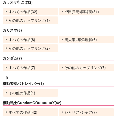
カラオケ行こ!(32)
No.13
No.13
すべての作品(32)
成田狂児×岡聡実(31)
その他のカップリング(1)
カリスマ(8)
すべての作品(8)
湊大瀬×草薙理解(6)
その他のカップリング(2)
ガンダム(7)
すべての作品(7)
その他のカップリング(7)
rnis推しのseの兄貴幻
リデンプション
覚まとめ本
街角ラボ
き
針と糸
3,144
円
機動警察パトレイバー(1)
（税込）
1,572
円
専売
（税込）
呪術廻戦
その他の作品(1)
ブルーロック
五条悟×庵歌姫
糸師凛×潔世一
機動戦士GundamGQuuuuuuX(42)
サンプル
サンプル
すべての作品(42)
シャリア×シャア(7)
カート
カート