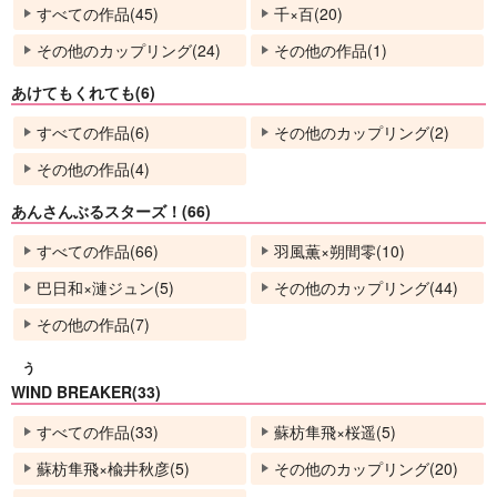
No.9
No.9
No.9
すべての作品(45)
千×百(20)
その他のカップリング(24)
その他の作品(1)
あけてもくれても(6)
すべての作品(6)
その他のカップリング(2)
その他の作品(4)
あんさんぶるスターズ！(66)
すべての作品(66)
羽風薫×朔間零(10)
青き星霜
back to back
めんどくさくて重いみ
たいなので別れます
蒼の掘っ建て小屋
御徒町マーチ
巴日和×漣ジュン(5)
その他のカップリング(44)
我が名はおじさん！
1,320
1,415
円
円
専売
専売
（税込）
（税込）
その他の作品(7)
1,572
円
専売
（税込）
鬼滅の刃
鬼滅の刃
ハイキュー!!
冨岡義勇×胡蝶しのぶ
冨岡義勇×胡蝶しのぶ
う
角名倫太郎×夢主人公
WIND BREAKER(33)
サンプル
サンプル
サンプル
すべての作品(33)
蘇枋隼飛×桜遥(5)
カート
カート
カート
蘇枋隼飛×楡井秋彦(5)
その他のカップリング(20)