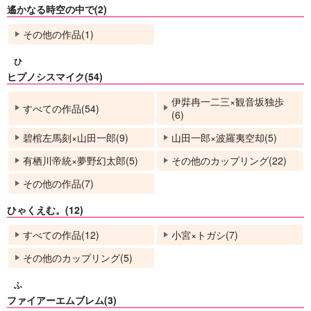
遙かなる時空の中で(2)
その他の作品(1)
ひ
ヒプノシスマイク(54)
伊弉冉一二三×観音坂独歩
すべての作品(54)
(6)
碧棺左馬刻×山田一郎(9)
山田一郎×波羅夷空却(5)
有栖川帝統×夢野幻太郎(5)
その他のカップリング(22)
その他の作品(7)
ひゃくえむ。(12)
すべての作品(12)
小宮×トガシ(7)
その他のカップリング(5)
ふ
ファイアーエムブレム(3)