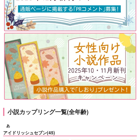
2/六億光年
逆行したら忙しすぎ
ベテルギウスの彼方よ
る！
り
街角ラボ
ぱんだ缶
センチメンタル流星
2,860
円
（税込）
群
1,257
円
専売
（税込）
呪術廻戦
1,572
呪術廻戦
円
五条悟×庵歌姫
（税込）
五条悟×虎杖悠仁
チ。-地球の運動について-
オクジー×バデーニ
小説カップリング一覧(全年齢)
サンプル
サンプル
サンプル
あ
カート
カート
カート
アイドリッシュセブン(45)