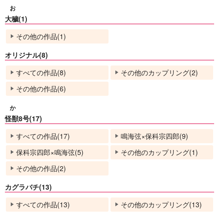
お
大穢(1)
No.13
No.13
No.13
その他の作品(1)
オリジナル(8)
すべての作品(8)
その他のカップリング(2)
その他の作品(6)
か
怪獣8号(17)
影と踊る
死に際の望
好きって言ってよ。下
すべての作品(17)
鳴海弦×保科宗四郎(9)
由詩屋
Chesstea
猿と腰掛
保科宗四郎×鳴海弦(5)
その他のカップリング(1)
869
440
1,572
円
円
専売
専売
円
専売
（税込）
（税込）
（税込）
Fate/Grand Order
ゲゲゲの鬼太郎
呪術廻戦
その他の作品(2)
リチャード×ジョン
ゲゲ郎×水木
五条悟×虎杖悠仁
カグラバチ(13)
サンプル
サンプル
サンプル
すべての作品(13)
その他のカップリング(13)
再販希望
カート
カート