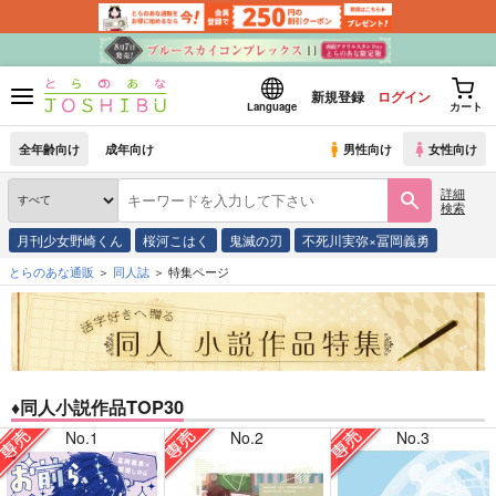
新規登録
ログイン
Language
カート
全年齢向け
成年向け
男性向け
女性向け
詳細
検索
月刊少女野崎くん
桜河こはく
鬼滅の刃
不死川実弥×冨岡義勇
とらのあな通販
同人誌
特集ページ
♦同人小説作品TOP30
No.1
No.2
No.3