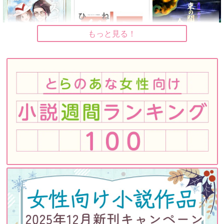
もっと見る！
スズランにわらえ
ひね日記 ひねくれた
束の間の夜と今生の秘
やつとアパートの住人
密
這々の体方法論
たち
もちもちもち屋
亀乃綴リ屋
990
円
専売
（税込）
1,572
1,430
円
専売
円
専売
（税込）
（税込）
その他
機動戦士GundamGQuuuuuuX
鬼滅の刃
カラスバ×セイカ
シャリア・ブル
冨岡義勇×竈門炭治郎
シャア・アズナブル
サンプル
サンプル
サンプル
再販希望
作品詳細
カート
No.7
No.7
No.9