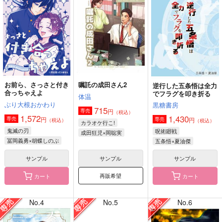
お前ら、さっさと付き
嘱託の成田さん2
逆行した五条悟は全力
合っちゃえよ
でフラグを叩き折る
体温
ぶり大根おかわり
黒糖書房
715
円
専売
（税込）
1,572
1,430
円
専売
円
専売
（税込）
（税込）
カラオケ行こ!
鬼滅の刃
呪術廻戦
成田狂児×岡聡実
冨岡義勇×胡蝶しのぶ
五条悟×夏油傑
サンプル
サンプル
サンプル
再販希望
カート
カート
No.4
No.5
No.6