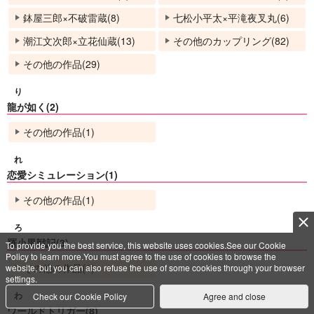
鉢屋三郎×不破雷蔵(8)
七松小平太×平滝夜叉丸(6)
潮江文次郎×立花仙蔵(13)
その他のカップリング(82)
その他の作品(29)
り
龍が如く(2)
その他の作品(1)
れ
恋愛シミュレーション(1)
その他の作品(1)
ろ
羅小黒戦記(3)
To provide you the best service, this website uses cookies.See our Cookie
Policy to learn more.You must agree to the use of cookies to browse the
その他の作品(1)
website, but you can also refuse the use of some cookies through your browser
settings.
わ
Check our Cookie Policy
Agree and close
ワールドトリガー(8)