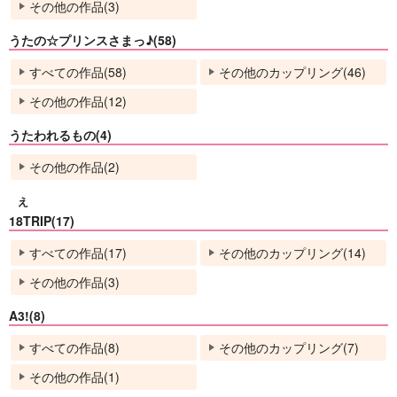
その他の作品(3)
No.13
No.13
No.13
うたの☆プリンスさまっ♪(58)
すべての作品(58)
その他のカップリング(46)
その他の作品(12)
うたわれるもの(4)
その他の作品(2)
え
花留めの朝
春待つ星の在処
人生二周目に必要なも
18TRIP(17)
の
言祝ぎ
センチメンタル流星
すべての作品(17)
その他のカップリング(14)
鰯御殿
群
1,100
円
専売
（税込）
5,500
円
その他の作品(3)
専売
787
（税込）
落第忍者乱太郎
円
（税込）
ハイキュー!!
女夢主
雑渡昆奈門×高坂陣内左衛門
チ。-地球の運動について-
A3!(8)
北信介
オクジー×バデーニ
すべての作品(8)
その他のカップリング(7)
サンプル
サンプル
サンプル
その他の作品(1)
カート
カート
カート