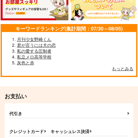
キーワードランキング(集計期間：07/30～08/05)
月刊少女野崎くん
君が言うには犬の恋
私の愛する圧制者
私立メロ高等学校
灰色と赤
もっとみる
お支払い
代引き
クレジットカード
キャッシュレス決済