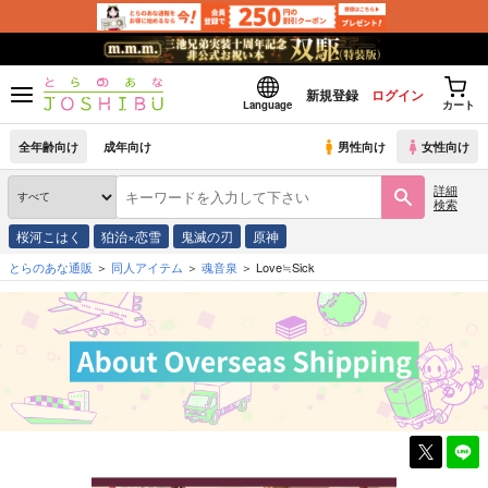
新規登録
ログイン
Language
カート
全年齢向け
成年向け
男性向け
女性向け
詳細
検索
桜河こはく
狛治×恋雪
鬼滅の刃
原神
とらのあな通販
同人アイテム
魂音泉
Love≒Sick