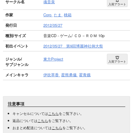
サークル名
魂音泉
入荷アラート
作家
Coro
たま
桃箱
発行日
2012/05/27
種別/サイズ
音楽CD - ゲーム/ ＣＤ－ＲＯＭ 10p
初出イベント
2012/05/27 第9回博麗神社例大祭
ジャンル/
東方Project
入荷アラート
サブジャンル
メインキャラ
伊吹萃香
星熊勇儀
霍青娥
注意事項
キャンセルについては
こちら
をご覧下さい。
返品については
こちら
をご覧下さい。
おまとめ配送については
こちら
をご覧下さい。