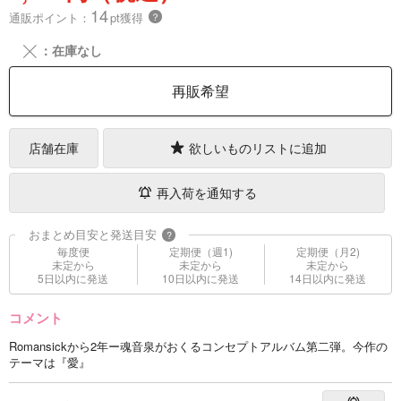
14
通販ポイント：
pt獲得
？
╳
：在庫なし
再販希望
店舗在庫
欲しいものリストに追加
再入荷を通知する
おまとめ目安と発送目安
?
毎度便
定期便（週1)
定期便（月2)
未定から
未定から
未定から
5日以内に発送
10日以内に発送
14日以内に発送
コメント
Romansickから2年ー魂音泉がおくるコンセプトアルバム第二弾。今作の
テーマは『愛』