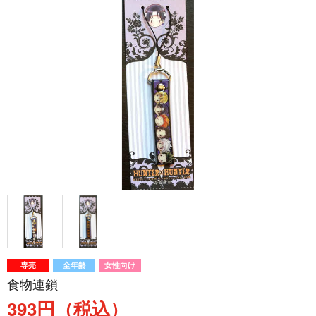
専売
全年齢
女性向け
食物連鎖
393円（税込）