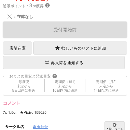
3
通販ポイント：
pt獲得
？
╳
：在庫なし
受付開始前
店舗在庫
欲しいものリストに追加
再入荷を通知する
おまとめ目安と発送目安
?
毎度便
定期便（週1)
定期便（月2)
未定から
未定から
未定から
5日以内に発送
10日以内に発送
14日以内に発送
コメント
7x 1.5cm ★Pixiv: 159625
サークル名
毒薔蝕骨
入荷アラート