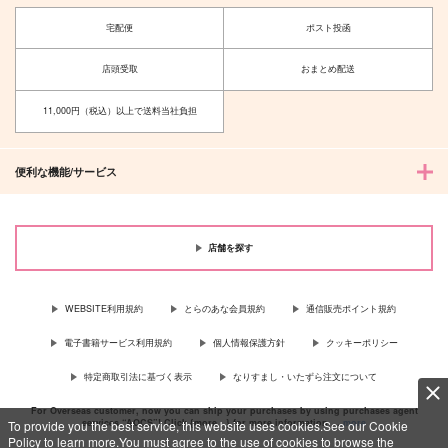
宅配便
ポスト投函
店頭受取
おまとめ配送
11,000円（税込）以上で送料当社負担
便利な機能/サービス
店舗を探す
WEBSITE利用規約
とらのあな会員規約
通信販売ポイント規約
電子書籍サービス利用規約
個人情報保護方針
クッキーポリシー
特定商取引法に基づく表示
なりすまし・いたずら注文について
For Overseas customer, now you can ship your purchases by using purchases agent
services “AOCS”! Click {more…} for more information …
more
To provide you the best service, this website uses cookies.See our Cookie
Policy to learn more.You must agree to the use of cookies to browse the