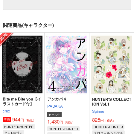
関連商品(キャラクター)
Bite me Bite you【イ
アンカバ４
HUNTER’S COLLECT
ラストカード付】
ION Vol,1
PADAKA
crux
Spinne
セール中
944
825
円
専売
円
1,430
（税込）
（税込）
円
（税込）
HUNTER×HUNTER
HUNTER×HUNTER
HUNTER×HUNTER
クロロ×ゴン
クロロ＝ルシルフル