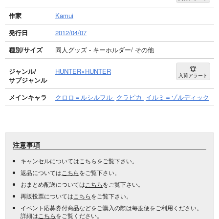
作家
Kamui
発行日
2012/04/07
種別/サイズ
同人グッズ - キーホルダー/ その他
ジャンル/
HUNTER×HUNTER
入荷アラート
サブジャンル
メインキャラ
クロロ＝ルシルフル
クラピカ
イルミ＝ゾルディック
注意事項
キャンセルについては
こちら
をご覧下さい。
返品については
こちら
をご覧下さい。
おまとめ配送については
こちら
をご覧下さい。
再販投票については
こちら
をご覧下さい。
イベント応募券付商品などをご購入の際は毎度便をご利用ください。
詳細は
こちら
をご覧ください。