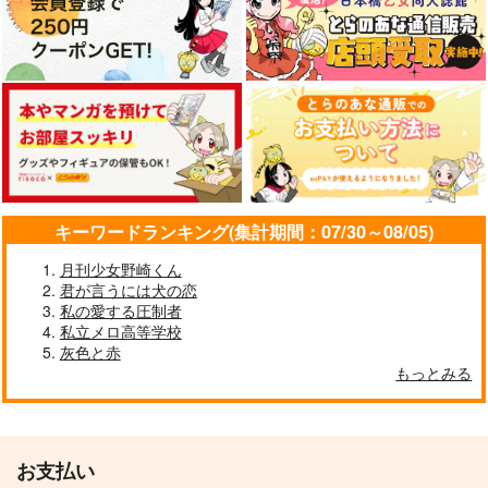
キーワードランキング(集計期間：07/30～08/05)
月刊少女野崎くん
君が言うには犬の恋
私の愛する圧制者
私立メロ高等学校
灰色と赤
もっとみる
お支払い