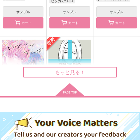
ヒソカ×クロロ
パクノダ
サンプル
サンプル
サンプル
カート
カート
カート
もっと見る！
いま、きっと、するべ
星はおちて
き恋をした。
白々と
PADAKA
157
円
専売
（税込）
セール中
HUNTER×HUNTER
2,013
円
（税込）
パクノダ