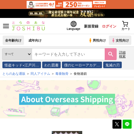
新規登録
ログイン
Language
カート
全年齢向け
成年向け
男性向け
女性向け
詳細
検索
怪盗キッド×江戸川…
わた図書
僕のヒーローアカデ…
鬼滅の刃
とらのあな通販
同人アイテム
毒薔蝕骨
食物連鎖