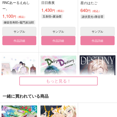
RNCあーるえぬし
日日夜夜
星のはたご
ー。
1,430
640
円
円
（税込）
（税込）
1,100
円
五条悟×夏油傑
諸伏景光×降谷零
（税込）
煉獄杏寿郎×竈門炭治郎
サンプル
サンプル
サンプル
作品詳細
作品詳細
作品詳細
もっと見る！
一緒に買われている商品
いいからはやくキスし
Defy Destiny
DESTINY
てよ
ここまろん
NEMSON