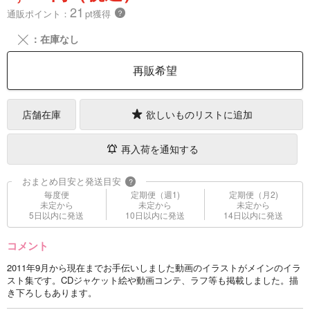
21
通販ポイント：
pt獲得
？
╳
：在庫なし
再販希望
店舗在庫
欲しいものリストに追加
再入荷を通知する
おまとめ目安と発送目安
?
毎度便
定期便（週1)
定期便（月2)
未定から
未定から
未定から
5日以内に発送
10日以内に発送
14日以内に発送
コメント
2011年9月から現在までお手伝いしました動画のイラストがメインのイラ
スト集です。CDジャケット絵や動画コンテ、ラフ等も掲載しました。描
き下ろしもあります。