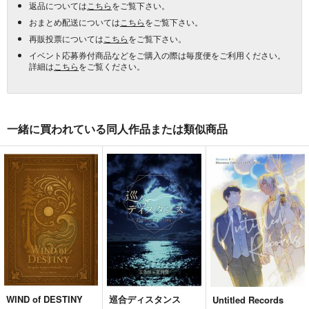
返品については
こちら
をご覧下さい。
おまとめ配送については
こちら
をご覧下さい。
再販投票については
こちら
をご覧下さい。
イベント応募券付商品などをご購入の際は毎度便をご利用ください。
詳細は
こちら
をご覧ください。
一緒に買われている同人作品または類似商品
WIND of DESTINY
巡合ディスタンス
Untitled Records