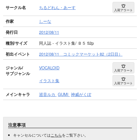
サークル名
ちるどれん・あーす
入荷アラート
作家
しーな
発行日
2012/08/11
種別/サイズ
同人誌 - イラスト集/ Ｂ５ 52p
初出イベント
2012/08/11 コミックマーケット82（2日目）
ジャンル/
VOCALOID
入荷アラート
サブジャンル
イラスト集
入荷アラート
メインキャラ
巡音ルカ
GUMI
神威がくぽ
注意事項
キャンセルについては
こちら
をご覧下さい。