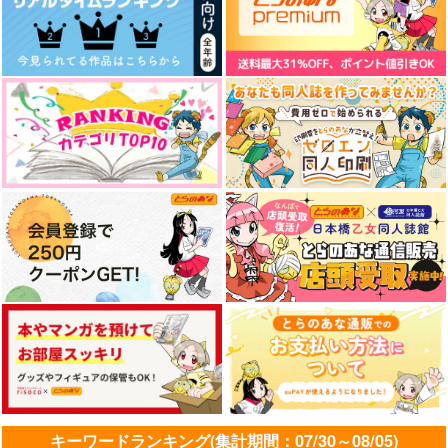
3,000
787
円
円
（税込）
（税込）
440
円
（税込）
ロックマン×ナナリー
羽風薫×朔間零
天羽総一郎×原町海
(CD)THE IDOLM@ST
(CD)THE IDOLM@ST
ER SHINY COLORS
ER SHINY COLORS
サンプル
サンプル
サンプル
HOPEFUL FE@THE
Song for Prism Kar
3,960
1,980
円
円
（税込）
（税込）
RS -Sol-
ma / Naraku
作品詳細
作品詳細
作品詳細
サンプル
サンプル
作品詳細
作品詳細
金色の蝶はハッピーエ
好きな人の条件
ご主人様、お仕事の邪
ンドにこだわらない
魔は許しません
おけ。
おけ。
おけ。&レインリリー
キーワードランキング(集計期間：07/30～08/05)
1,430
円
（税込）