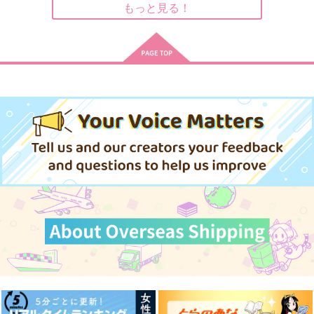
629
688
もっと見る！
円
円
（税込）
（税込）
画
山田利吉×土井半助
羽風薫×朔間零
1,100
円
（税込）
羽風薫×朔間零
サンプル
サンプル
サンプル
(BD)THE IDOLM@ST
(CD)THE IDOLM@ST
(CD)THE IDOLM@ST
作品詳細
作品詳細
作品詳細
ER SHINY COLORS
ER SHINY COLORS
ER SHINY COLORS
7th LIVE TOUR 螺
HOPEFUL FE@THE
HOPEFUL FE@THER
22,000
3,960
3,960
円
円
円
（税込）
（税込）
旋 -Halo around- Blu-
RS -Stella-
（税込）
S -Luna-
ray(通常版)
サンプル
サンプル
サンプル
作品詳細
作品詳細
作品詳細
よいどれロマンスクラ
宝物は僕の空
にまかん！
ッシャー
おけ。
3tsp.
もず煮込み