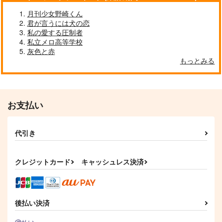
2,500
900
円
円
（税込）
（税込）
ロックマン×ナナリー
月刊少女野崎くん
ロックマン×ナナリー
ロックマン×ナナリー
君が言うには犬の恋
私の愛する圧制者
サンプル
サンプル
サンプル
私立メロ高等学校
灰色と赤
作品詳細
作品詳細
作品詳細
もっとみる
お支払い
代引き
クレジットカード
キャッシュレス決済
Small Step Love
LOD
チルドレン×チルドレ
ン
おけ。
おけ。
後払い決済
銀河の夢路
1,870
1,540
円
円
（税込）
（税込）
1,257
円
（税込）