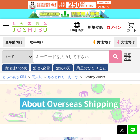
新規登録
ログイン
Language
カート
全年齢向け
成年向け
男性向け
女性向け
詳細
検索
魔法使いの夜
狛治×恋雪
鬼滅の刃
薬屋のひとりごと
とらのあな通販
同人誌
ちるどれん・あーす
Destiny colors