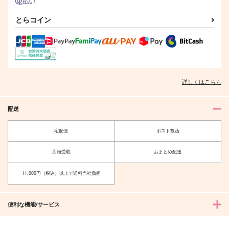
ロックマン×ナナリー
ロックマン×ナナリー
鴨乃橋ロン×一色都々丸
とらコイン
サンプル
サンプル
サンプル
作品詳細
作品詳細
作品詳細
詳しくはこちら
配送
宅配便
ポスト投函
店頭受取
おまとめ配送
11,000円（税込）以上で送料当社負担
colors/□□□
COLORS
y-Ulysses
ゆめみごこち
便利な機能/サービス
3,144
880
円
円
（税込）
（税込）
スグリ×アオイ
緑谷出久×爆豪勝己