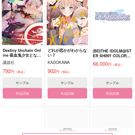
C-nats
787
787
円
円
（税込）
（税込）
1,100
円
（税込）
千×百
カイザー×潔世一
食満留三郎×善法寺伊作
サンプル
サンプル
サンプル
作品詳細
作品詳細
作品詳細
Destiny Unchain Onl
どれが恋かがわからな
(BD)THE IDOLM@ST
ine 吸血鬼少女となっ
い 7
ER SHINY COLORS
て、やがて『赤の魔
7th LIVE TOUR 螺旋 -
講談社
KADOKAWA
66,000
円
王』と呼ばれるように
（税込）
Halo around- Blu-
なりました 13
ray(初回生産限定版)
792
902
円
円
（税込）
（税込）
サンプル
サンプル
サンプル
作品詳細
作品詳細
作品詳細
俺たちの薫零メモリア
ご相談があります！
世界にふたりきり
ルBOOK
どれにしようかな
3tsp.
薫零ペーパーラリー企