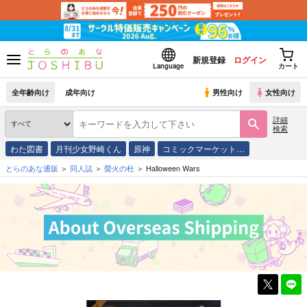
新規登録
ログイン
Language
カート
全年齢向け
成年向け
男性向け
女性向け
詳細
検索
わた図書
月刊少女野崎くん
原神
コミックマーケット…
とらのあな通販
同人誌
螢火の杜
Halloween Wars