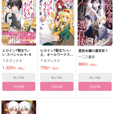
我が家のかいじゅうさ
ピザとコーラ
巣箱
ん
梅が枝の
お火延べ
芳之杜
597
1,100
円
円
（税込）
（税込）
472
円
（税込）
ルーク×ジェイミー
空×放浪者
鬼太郎
サンプル
サンプル
サンプル
作品詳細
作品詳細
作品詳細
ヒロイン?聖女?い
ヒロイン?聖女?いい
悪役令嬢の遺言状 1
い スペシャル 4～6
え、オールワークスメ
一二三書房
イドです
ＴＯブックス
ＴＯブックス
〈誇〉!@COMIC 7
880
円
（税込）
1,320
759
円
円
（税込）
（税込）
サンプル
サンプル
サンプル
作品詳細
作品詳細
作品詳細
共犯者
とんちき影日さん
彼らの恋路を邪魔する
ものは、