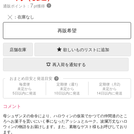
7
通販ポイント：
pt獲得
？
╳
：在庫なし
再販希望
店舗在庫
欲しいものリストに追加
再入荷を通知する
おまとめ目安と発送目安
?
毎度便
定期便（週1)
定期便（月2)
未定から
未定から
未定から
5日以内に発送
10日以内に発送
14日以内に発送
コメント
母シュザンヌの命令により、ハロウィンの仮装でかつての仲間達のとこ
ろへお菓子を貰いにいく事になったアッシュとルーク。波瀾万丈なハロ
ウィンの物語をお届けします。また、素敵なゲスト様もお呼びしており
ます。