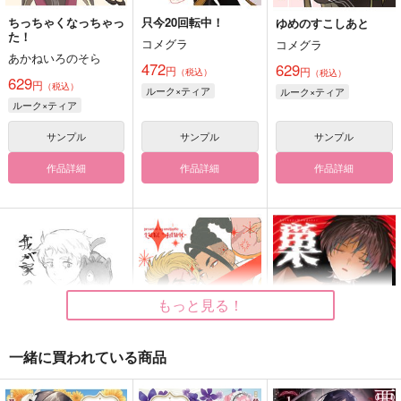
ちっちゃくなっちゃっ
只今20回転中！
ゆめのすこしあと
た！
コメグラ
コメグラ
あかねいろのそら
472
629
円
円
（税込）
（税込）
629
円
（税込）
ルーク×ティア
ルーク×ティア
ルーク×ティア
サンプル
サンプル
サンプル
作品詳細
作品詳細
作品詳細
もっと見る！
一緒に買われている商品