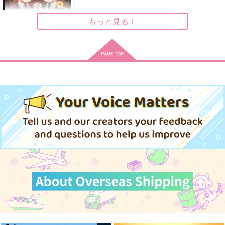
生まれ生まれ生まれ
生まれ生まれ生まれ
星だったもの
て、
て、
もっと見る！
944
円
495
440
（税込）
円
円
（税込）
（税込）
土井半助×山田利吉
影山飛雄×日向翔陽
影山飛雄×日向翔陽
サンプル
サンプル
サンプル
作品詳細
作品詳細
作品詳細
幼稚園WARS 18
集英社インター
836
円
（税込）
サンプル
作品詳細
その光に名前はなくて
ワンニャンWARS!!
桃桃桃!!
も
青春ライダーズ
HALLOWEEN