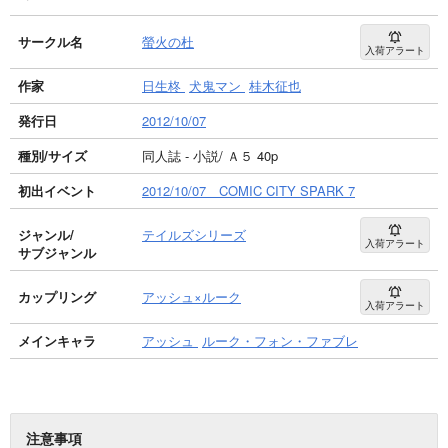
サークル名
螢火の杜
入荷アラート
作家
日生柊
犬鬼マン
桂木征也
発行日
2012/10/07
種別/サイズ
同人誌 - 小説/ Ａ５ 40p
初出イベント
2012/10/07 COMIC CITY SPARK 7
ジャンル/
テイルズシリーズ
入荷アラート
サブジャンル
カップリング
アッシュ×ルーク
入荷アラート
メインキャラ
アッシュ
ルーク・フォン・ファブレ
注意事項