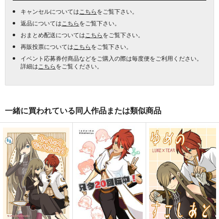
キャンセルについては
こちら
をご覧下さい。
返品については
こちら
をご覧下さい。
おまとめ配送については
こちら
をご覧下さい。
再販投票については
こちら
をご覧下さい。
イベント応募券付商品などをご購入の際は毎度便をご利用ください。
詳細は
こちら
をご覧ください。
一緒に買われている同人作品または類似商品