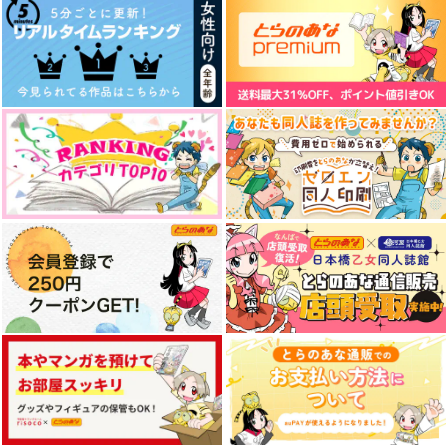
星雷
605
787
円
円
（税込）
（税込）
787
円
（税込）
アシリパ
宮侑×北信介
青峰大輝×黒子テツヤ
サンプル
サンプル
サンプル
作品詳細
作品詳細
作品詳細
大学講師×男子大学
Halloween Dream Ni
HappyTweet3
生
ght
HALLOWEEN
Happy Halloween St
テアトル駒鳥
NEMSON
ories