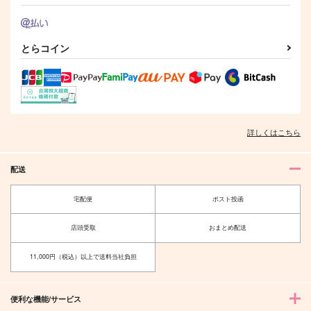
円
（税込）
山姥切長義×山姥切国広
山姥切長義×後家兼光
小竜景光×後家兼光
サンプル
サンプル
サンプル
とらコイン
作品詳細
作品詳細
作品詳細
詳しくはこちら
配送
宅配便
ポスト投函
店頭受取
おまとめ配送
温泉旅行にいってきま
雪解けを待っていた
11,000円（税込）以上で送料当社負担
した。
冬の杜
こめぴの杜
501
円
（税込）
880
円
便利な機能/サービス
（税込）
ファウスト×ネロ