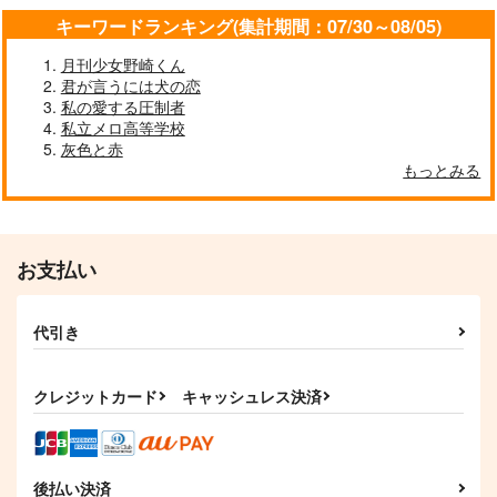
1,572
円
（税込）
787
787
円
円
キーワードランキング(集計期間：07/30～08/05)
（税込）
（税込）
宮侑
カイザー×潔世一
月刊少女野崎くん
君が言うには犬の恋
サンプル
サンプル
サンプル
私の愛する圧制者
作品詳細
作品詳細
作品詳細
私立メロ高等学校
灰色と赤
もっとみる
お支払い
代引き
クレジットカード
キャッシュレス決済
徒花の初恋 蕾の純愛
こりゅうくんとごけく
Falter
んと
秋ノ扉
こめぴの杜
こめぴの杜
787
770
円
円
（税込）
後払い決済
（税込）
550