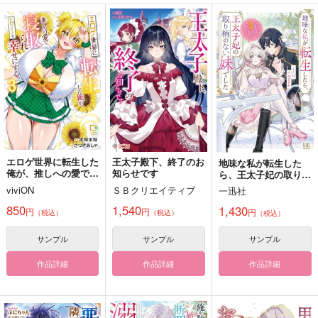
作品詳細
作品詳細
作品詳細
エロゲ世界に転生した
王太子殿下、終了のお
地味な私が転生した
俺が、推しへの愛で寝
知らせです
ら、王太子妃の取り柄
取られヒロインを幸せ
のない妹でした 幼な
viviON
ＳＢクリエイティブ
一迅社
にする。 3
じみ公爵令息に溺愛さ
れつつ、私なりの居場
850
1,540
1,430
円
円
円
状態異常
ラブアンドデストロイ
（税込）
（税込）
ぼくとおとうさんと温
（税込）
所を探します
泉旅行
シメリギニ
シメリギニ
サンプル
サンプル
サンプル
シメリギニ
944
787
円
円
（税込）
（税込）
1,257
円
作品詳細
作品詳細
作品詳細
（税込）
田中ゲタ吉×水木
田中ゲタ吉×水木
田中ゲタ吉×水木
サンプル
サンプル
サンプル