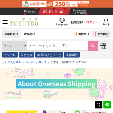
新規登録
ログイン
Language
カート
全年齢向け
成年向け
男性向け
女性向け
詳細
検索
ゼンゼロ
灰色と赤
薬屋のひとりごと
呪術廻戦
とらのあな通販
同人誌
AQUA
どす恋！無限に広がる大宇宙！