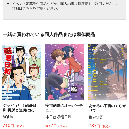
イベント応募券付商品などをご購入の際は毎度便をご利用ください。
詳細は
こちら
をご覧ください。
一緒に買われている同人作品または類似商品
グッピョリ！酷暑日
宇宙的愛のオーバーチ
あかるい宇宙のくらが
和 長所と短所は紙一
ュア
りで
重の巻
AQUA
本日は収穫日和
推定無題
715
677
787
円
円
円
（税込）
（税込）
（税込）