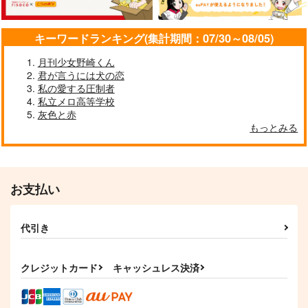
キーワードランキング(集計期間：07/30～08/05)
月刊少女野崎くん
君が言うには犬の恋
私の愛する圧制者
私立メロ高等学校
灰色と赤
もっとみる
お支払い
代引き
クレジットカード
キャッシュレス決済