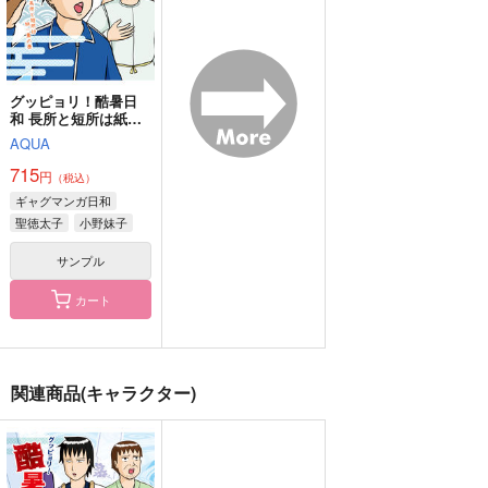
サンプル
サンプル
サンプル
作品詳細
作品詳細
作品詳細
グッピョリ！酷暑日
和 長所と短所は紙一
重の巻
AQUA
715
円
（税込）
ギャグマンガ日和
聖徳太子
小野妹子
松尾芭蕉
サンプル
カート
どす恋！鉢尾場所～ぶ
ENTWINED
海祇に眠る
つかり稽古は愛の証～
関連商品(キャラクター)
DOS
どすこいハネムーン
放課後サンバ
472
787
円
円
（税込）
（税込）
1,887
円
（税込）
五条悟×虎杖悠仁、夏油傑×虎杖悠仁
潮江文次郎×立花仙蔵
鉢屋三郎×尾浜勘右衛門