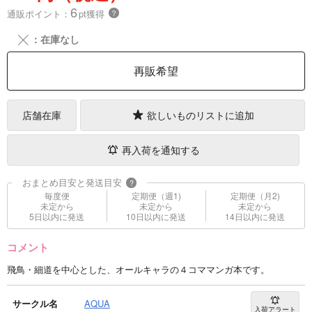
6
通販ポイント：
pt獲得
？
╳
：在庫なし
再販希望
店舗在庫
欲しいものリストに追加
再入荷を通知する
おまとめ目安と発送目安
?
毎度便
定期便（週1)
定期便（月2)
未定から
未定から
未定から
5日以内に発送
10日以内に発送
14日以内に発送
コメント
飛鳥・細道を中心とした、オールキャラの４コママンガ本です。
サークル名
AQUA
入荷アラート