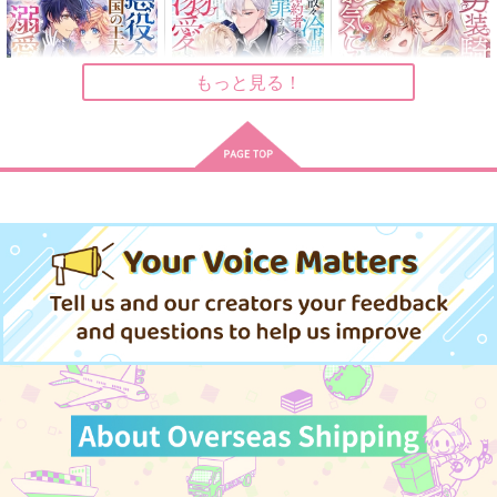
作品詳細
作品詳細
作品詳細
もっと見る！
悪役令嬢は隣国の王太
俺を散々冷遇してた婚
男装騎士は王太子のお
子に溺愛される 15
約者の王太子が断罪寸
気に入り 3
前で溺愛してきた話、
KADOKAWA
アルファポリス
アルファポリス
聞く?
924
1,650
792
円
円
円
（税込）
（税込）
（税込）
37.2℃のてのひら
夜を編む
「離れないで、側に居
て。」
サンプル
サンプル
サンプル
gardenia
isotope
らぴすらずり。
629
1,147
作品詳細
作品詳細
作品詳細
円
円
（税込）
（税込）
660
円
（税込）
犬上照臣×佐狐浩太
眞王×村田健
カイザー×潔世一
サンプル
サンプル
サンプル
作品詳細
作品詳細
作品詳細