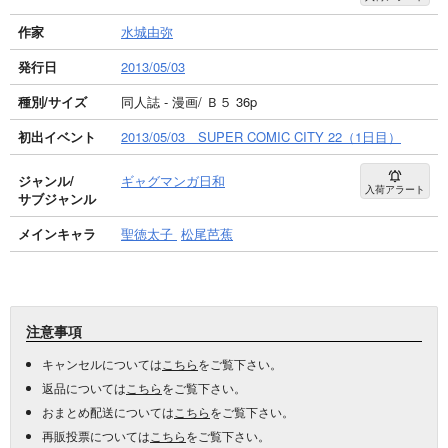
作家
水城由弥
発行日
2013/05/03
種別/サイズ
同人誌 - 漫画/ Ｂ５ 36p
初出イベント
2013/05/03 SUPER COMIC CITY 22（1日目）
ジャンル/
ギャグマンガ日和
入荷アラート
サブジャンル
メインキャラ
聖徳太子
松尾芭蕉
注意事項
キャンセルについては
こちら
をご覧下さい。
返品については
こちら
をご覧下さい。
おまとめ配送については
こちら
をご覧下さい。
再販投票については
こちら
をご覧下さい。