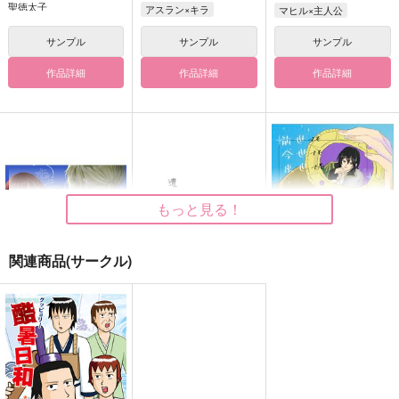
聖徳太子
アスラン×キラ
マヒル×主人公
サンプル
サンプル
サンプル
作品詳細
作品詳細
作品詳細
もっと見る！
関連商品(サークル)
恋に落ちる日
遺言者
前世でも今世でも来世
でも君の中に俺がいる
こはる日和
どす恋トキメキ愛の張
なら夢を抱きしめよう
どすこい侍
り手相撲クラブ
550
円
（税込）
550
円
787
（税込）
藤堂葵×千早瞬平
円
（税込）
朔間零×羽風薫
保科宗四郎×鳴海弦