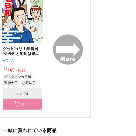
サンプル
サンプル
サンプル
作品詳細
作品詳細
作品詳細
グッピョリ！酷暑日
和 長所と短所は紙一
重の巻
AQUA
715
円
（税込）
ギャグマンガ日和
聖徳太子
小野妹子
松尾芭蕉
サンプル
人は嘶き馬は踊る
どすこい！お笑い奮闘
冥土カフェめいどりぃ
記
む
dotabata
カート
まろやか温泉宿
にどね
770
円
（税込）
1,100
787
円
円
（税込）
（税込）
加藤団蔵×清八
鬼太郎
安室透×榎本梓
一緒に買われている商品
サンプル
サンプル
サンプル