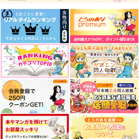
悪役令息が戦闘狂オメ
天才悪女は嘘を見破る
ガに転向したら王太子
～王太子の教育係 1
殿下に執着されました
アルファポリス
一迅社
1,650
825
円
円
（税込）
（税込）
サンプル
サンプル
めいど いん 眞魔国
ふりまわさないで
isotope
isotope
作品詳細
作品詳細
900
787
円
円
（税込）
（税込）
眞王×村田健
眞王×大賢者
サンプル
サンプル
作品詳細
作品詳細