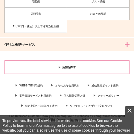
宅配便
ポスト投函
店頭受取
おまとめ配送
11,000円（税込）以上で送料当社負担
便利な機能/サービス
店舗を探す
WEBSITE利用規約
とらのあな会員規約
通信販売ポイント規約
電子書籍サービス利用規約
個人情報保護方針
クッキーポリシー
特定商取引法に基づく表示
なりすまし・いたずら注文について
For Overseas customer, now you can ship your purchases by using purchases agent
services “AOCS”! Click {more…} for more information …
more
To provide you the best service, this website uses cookies.See our Cookie
Policy to learn more.You must agree to the use of cookies to browse the
website, but you can also refuse the use of some cookies through your browser