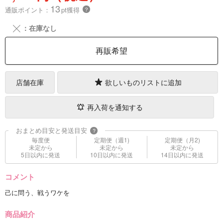
13
通販ポイント：
pt獲得
？
╳
：在庫なし
再販希望
店舗在庫
欲しいものリストに追加
再入荷を通知する
おまとめ目安と発送目安
?
毎度便
定期便（週1)
定期便（月2)
未定から
未定から
未定から
5日以内に発送
10日以内に発送
14日以内に発送
コメント
己に問う、戦うワケを
商品紹介