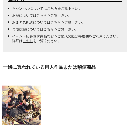
キャンセルについては
こちら
をご覧下さい。
返品については
こちら
をご覧下さい。
おまとめ配送については
こちら
をご覧下さい。
再販投票については
こちら
をご覧下さい。
イベント応募券付商品などをご購入の際は毎度便をご利用ください。
詳細は
こちら
をご覧ください。
一緒に買われている同人作品または類似商品