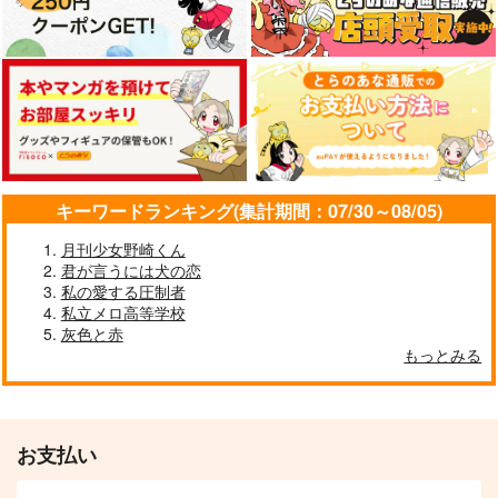
キーワードランキング(集計期間：07/30～08/05)
月刊少女野崎くん
君が言うには犬の恋
私の愛する圧制者
私立メロ高等学校
灰色と赤
もっとみる
お支払い