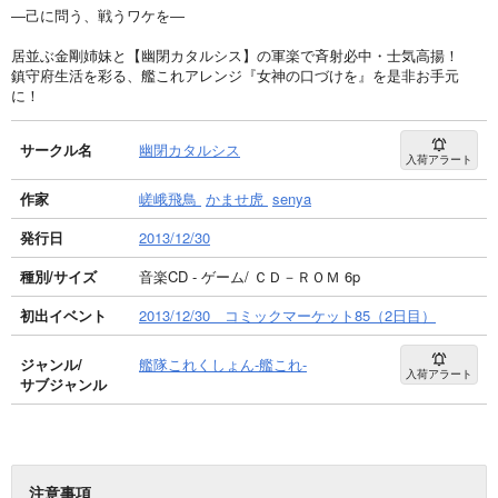
―己に問う、戦うワケを―
居並ぶ金剛姉妹と【幽閉カタルシス】の軍楽で斉射必中・士気高揚！
鎮守府生活を彩る、艦これアレンジ『女神の口づけを』を是非お手元
に！
サークル名
幽閉カタルシス
入荷アラート
作家
嵯峨飛鳥
かませ虎
senya
発行日
2013/12/30
種別/サイズ
音楽CD - ゲーム/ ＣＤ－ＲＯＭ 6p
初出イベント
2013/12/30 コミックマーケット85（2日目）
ジャンル/
艦隊これくしょん-艦これ-
入荷アラート
サブジャンル
注意事項