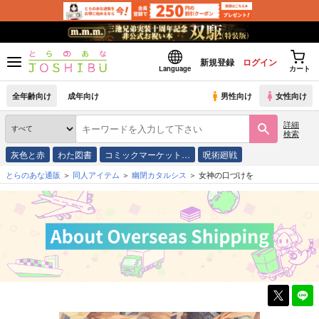
新規登録
ログイン
Language
カート
全年齢向け
成年向け
男性向け
女性向け
詳細
検索
灰色と赤
わた図書
コミックマーケット…
呪術廻戦
とらのあな通販
同人アイテム
幽閉カタルシス
女神の口づけを