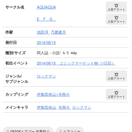
サークル名
AQUAQUA
入荷アラート
E．F．G．
入荷アラート
作家
池田淳
乃磨建月
発行日
2014/08/15
種別/サイズ
同人誌 - 小説/ Ａ５ 44p
初出イベント
2014/08/15 コミックマーケット86（1日目）
ジャンル/
ロックマン
入荷アラート
サブジャンル
カップリング
伊集院炎山×光熱斗
入荷アラート
メインキャラ
伊集院炎山
光熱斗
ロックマン
#
#
0830#エアブー 超夏祭り
エアコミケ