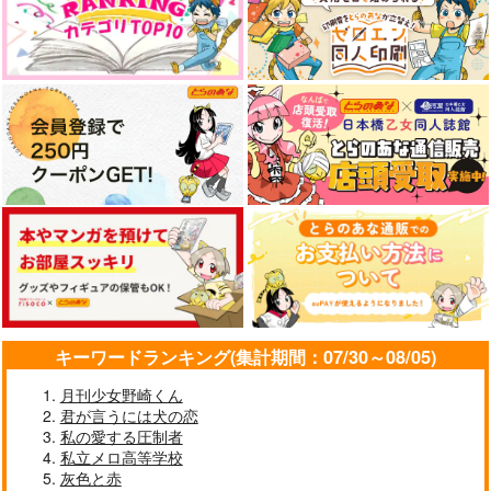
ゲゲ郎
ゲゲ郎×水木
サンプル
サンプル
サンプル
ゲゲ郎と釣瓶火アクキ
父水アクキー
水木と釣瓶火アクキー
ー
カート
カート
カート
AQUAQUA
AQUAQUA
AQUAQUA
858
858
円
円
（税込）
（税込）
858
円
（税込）
水木
ゲゲ郎×水木
ゲゲ郎
サンプル
サンプル
サンプル
作品詳細
作品詳細
作品詳細
キーワードランキング(集計期間：07/30～08/05)
アクリルおまもり父水
父水アクキー2026
春の父水ポスカ
月刊少女野崎くん
AQUAQUA
AQUAQUA
AQUAQUA
君が言うには犬の恋
858
858
110
円
円
専売
専売
円
私の愛する圧制者
専売
（税込）
（税込）
（税込）
私立メロ高等学校
ゲゲゲの鬼太郎
ゲゲゲの鬼太郎
ゲゲゲの鬼太郎
灰色と赤
ゲゲ郎×水木
ゲゲ郎×水木
ゲゲ郎×水木