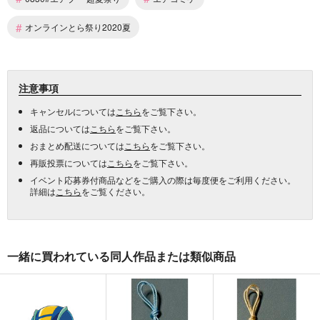
#
オンラインとら祭り2020夏
注意事項
キャンセルについては
こちら
をご覧下さい。
返品については
こちら
をご覧下さい。
おまとめ配送については
こちら
をご覧下さい。
再販投票については
こちら
をご覧下さい。
イベント応募券付商品などをご購入の際は毎度便をご利用ください。
詳細は
こちら
をご覧ください。
一緒に買われている同人作品または類似商品