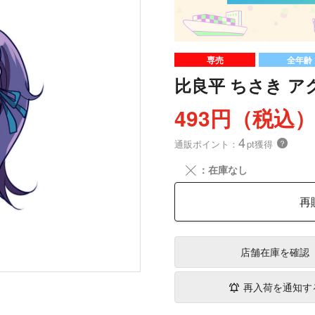
専売
全年齢
比良平 ちさき 
493円（税込
4
通販ポイント：
pt獲得
？
╳
：在庫なし
再
店舗在庫
を確認
再入荷を通知す