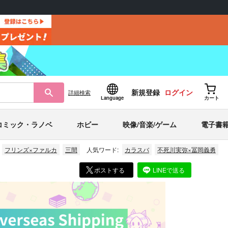
新規登録
ログイン
詳細
検索
Language
カート
コミック・ラノベ
ホビー
映像/音楽/ゲーム
電子書
フリンズ×ファルカ
三間
人気ワード:
カラスバ
不死川実弥×冨岡義勇
ポストする
LINEで送る