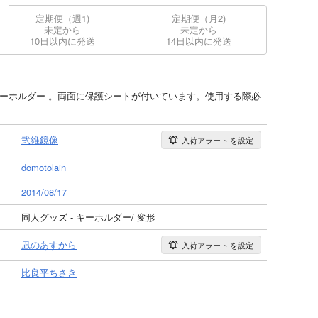
定期便（週1)
定期便（月2)
未定から
未定から
10日以内に発送
14日以内に発送
ル製キーホルダー 。両面に保護シートが付いています。使用する際必
。
弐維鏡像
入荷アラート
を設定
domotolain
2014/08/17
同人グッズ - キーホルダー/ 変形
凪のあすから
入荷アラート
を設定
比良平ちさき