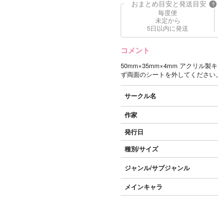
おまとめ目安と発送目安
?
毎度便
未定から
5日以内に発送
コメント
50mm×35mm×4mm アクリ
ず両面のシートを外してください
サークル名
作家
発行日
種別/サイズ
ジャンル/
サブジャンル
メインキャラ