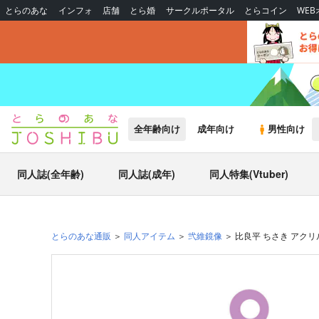
とらのあな
インフォ
店舗
とら婚
サークルポータル
とらコイン
WE
全年齢向け
成年向け
男性向け
同人誌(全年齢)
同人誌(成年)
同人特集(Vtuber)
とらのあな通販
同人アイテム
弐維鏡像
比良平 ちさき アク