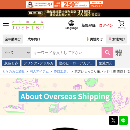
新規登録
ログイン
Language
カート
全年齢向け
成年向け
男性向け
女性向け
詳細
検索
灰色と赤
フリンズ×ファルカ
僕のヒーローアカデ…
鬼滅の刃
とらのあな通販
同人アイテム
夢幻工房。
東方ひょっこり缶バッジ【霍 青娥】(3