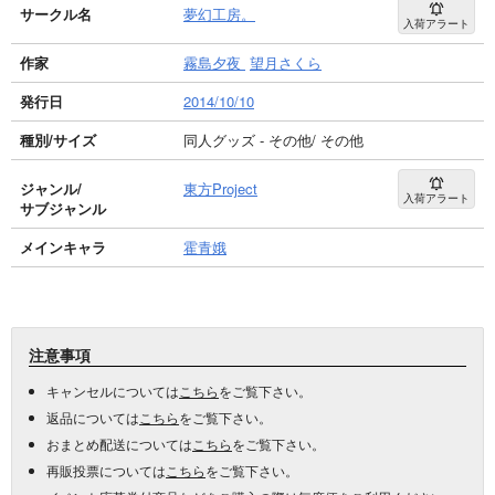
サークル名
夢幻工房。
入荷アラート
作家
霧島夕夜
望月さくら
発行日
2014/10/10
種別/サイズ
同人グッズ - その他/ その他
ジャンル/
東方Project
入荷アラート
サブジャンル
メインキャラ
霍青娥
注意事項
キャンセルについては
こちら
をご覧下さい。
返品については
こちら
をご覧下さい。
おまとめ配送については
こちら
をご覧下さい。
再販投票については
こちら
をご覧下さい。