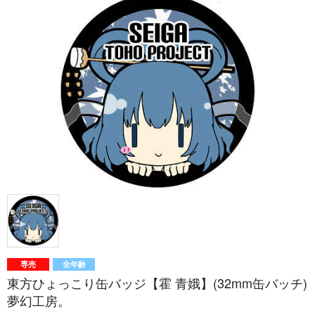
専売
全年齢
東方ひょっこり缶バッジ【霍 青娥】(32mm缶バッチ)
夢幻工房。