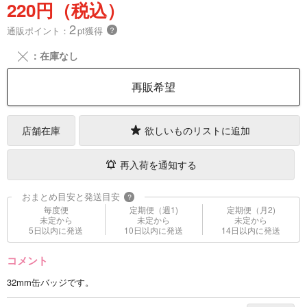
220円（税込）
2
通販ポイント：
pt獲得
？
╳
：在庫なし
再販希望
店舗在庫
欲しいものリストに追加
再入荷を通知する
おまとめ目安と発送目安
?
毎度便
定期便（週1)
定期便（月2)
未定から
未定から
未定から
5日以内に発送
10日以内に発送
14日以内に発送
コメント
32mm缶バッジです。