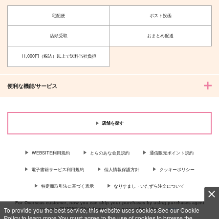
宅配便
ポスト投函
店頭受取
おまとめ配送
11,000円（税込）以上で送料当社負担
便利な機能/サービス
店舗を探す
WEBSITE利用規約
とらのあな会員規約
通信販売ポイント規約
電子書籍サービス利用規約
個人情報保護方針
クッキーポリシー
特定商取引法に基づく表示
なりすまし・いたずら注文について
For Overseas customer, now you can ship your purchases by using purchases agent
services “AOCS”! Click {more…} for more information …
more
To provide you the best service, this website uses cookies.See our Cookie
Policy to learn more.You must agree to the use of cookies to browse the