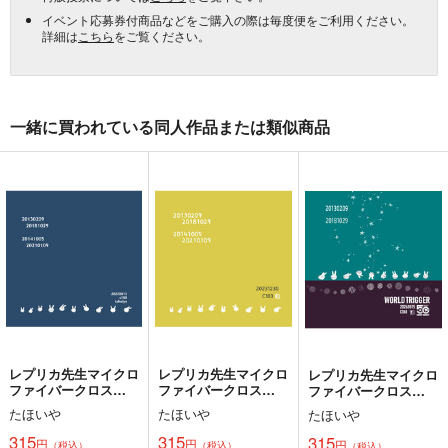
イベント応募券付商品などをご購入の際は毎度便をご利用ください。
詳細は
こちら
をご覧ください。
一緒に買われている同人作品または類似商品
レプリカ先生マイクロ
レプリカ先生マイクロ
レプリカ先生マイクロ
ファイバークロス
ファイバークロス
ファイバークロス
C100（再版）
C103（再版）
C108
たほいや
たほいや
たほいや
315
315
315
円
円
円
（税込）
（税込）
（税込）