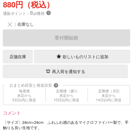
880円（税込）
8
通販ポイント：
pt獲得
？
╳
：在庫なし
受付開始前
店舗在庫
欲しいものリストに追加
再入荷を通知する
おまとめ目安と発送目安
?
毎度便
定期便（週1)
定期便（月2)
未定から
未定から
未定から
5日以内に発送
10日以内に発送
14日以内に発送
コメント
〔サイズ〕24cm×24cm ふわふわ感のあるマイクロファイバー製で、手
触りも良い生地です。