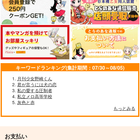
サンプル
サンプル
作品詳細
作品詳細
キーワードランキング(集計期間：07/30～08/05)
月刊少女野崎くん
君が言うには犬の恋
私の愛する圧制者
私立メロ高等学校
灰色と赤
もっとみる
お支払い