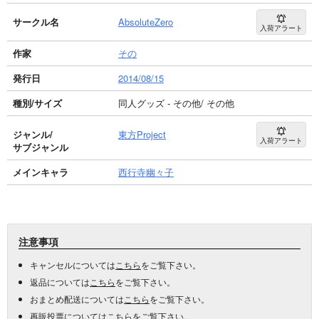
サークル名
AbsoluteZero
入荷アラート
作家
その
発行日
2014/08/15
種別/サイズ
同人グッズ - その他/ その他
ジャンル/
東方Project
入荷アラート
サブジャンル
メインキャラ
西行寺幽々子
注意事項
キャンセルについては
こちら
をご覧下さい。
返品については
こちら
をご覧下さい。
おまとめ配送については
こちら
をご覧下さい。
再販投票については
こちら
をご覧下さい。