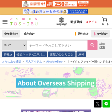
新規登録
ログイン
Language
カート
全年齢向け
成年向け
男性向け
女性向け
詳細
検索
特級α
怪盗キッド×江戸川…
薬屋のひとりごと
原神
とらのあな通販
同人アイテム
AbsoluteZero
〔マイクロファイバー製ハンドタオル〕 