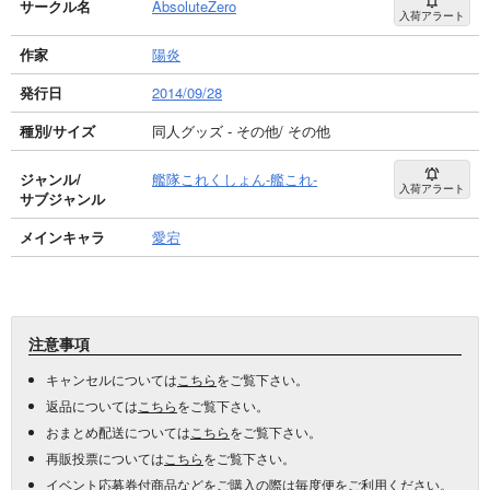
サークル名
AbsoluteZero
入荷アラート
作家
陽炎
発行日
2014/09/28
種別/サイズ
同人グッズ - その他/ その他
ジャンル/
艦隊これくしょん-艦これ-
入荷アラート
サブジャンル
メインキャラ
愛宕
注意事項
キャンセルについては
こちら
をご覧下さい。
返品については
こちら
をご覧下さい。
おまとめ配送については
こちら
をご覧下さい。
再販投票については
こちら
をご覧下さい。
イベント応募券付商品などをご購入の際は毎度便をご利用ください。