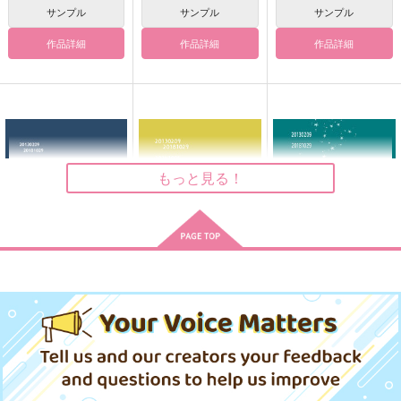
サンプル
サンプル
サンプル
作品詳細
作品詳細
作品詳細
もっと見る！
レプリカ先生マイクロ
レプリカ先生マイクロ
レプリカ先生マイクロ
ファイバークロス
ファイバークロス
ファイバークロス
C100（再版）
C103（再版）
C108
たほいや
たほいや
たほいや
315
315
315
円
円
円
（税込）
（税込）
（税込）
レプリカ
レプリカ
レプリカ
サンプル
サンプル
サンプル