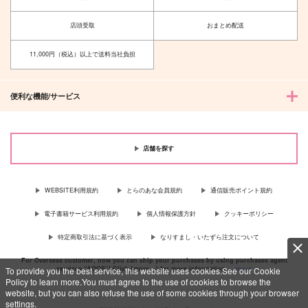
店頭受取
おまとめ配送
11,000円（税込）以上で送料当社負担
便利な機能/サービス
店舗を探す
WEBSITE利用規約
とらのあな会員規約
通信販売ポイント規約
電子書籍サービス利用規約
個人情報保護方針
クッキーポリシー
特定商取引法に基づく表示
なりすまし・いたずら注文について
For Overseas customer, now you can ship your purchases by using purchases agent
services “AOCS”! Click {more…} for more information …
more
To provide you the best service, this website uses cookies.See our Cookie
Policy to learn more.You must agree to the use of cookies to browse the
website, but you can also refuse the use of some cookies through your browser
settings.