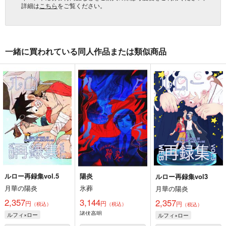
詳細は
こちら
をご覧ください。
一緒に買われている同人作品または類似商品
ルロー再録集vol.5
陽炎
ルロー再録集vol3
月華の陽炎
氷葬
月華の陽炎
2,357
3,144
2,357
円
円
円
（税込）
（税込）
（税込）
諸伏高明
ルフィ×ロー
ルフィ×ロー