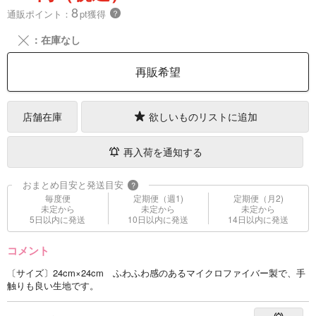
8
通販ポイント：
pt獲得
？
╳
：在庫なし
再販希望
店舗在庫
欲しいものリストに追加
再入荷を通知する
おまとめ目安と発送目安
?
毎度便
定期便（週1)
定期便（月2)
未定から
未定から
未定から
5日以内に発送
10日以内に発送
14日以内に発送
コメント
〔サイズ〕24cm×24cm ふわふわ感のあるマイクロファイバー製で、手
触りも良い生地です。