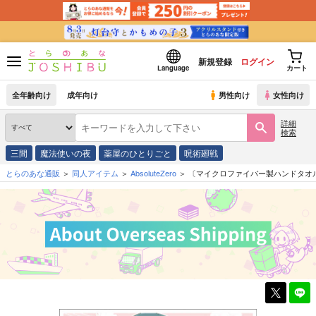
新規登録
ログイン
Language
カート
全年齢向け
成年向け
男性向け
女性向け
詳細
検索
三間
魔法使いの夜
薬屋のひとりごと
呪術廻戦
とらのあな通販
同人アイテム
AbsoluteZero
〔マイクロファイバー製ハンドタオル