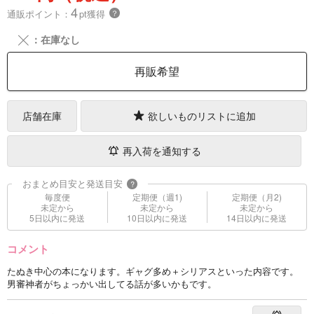
4
通販ポイント：
pt獲得
？
╳
：在庫なし
再販希望
店舗在庫
欲しいものリストに追加
再入荷を通知する
おまとめ目安と発送目安
?
毎度便
定期便（週1)
定期便（月2)
未定から
未定から
未定から
5日以内に発送
10日以内に発送
14日以内に発送
コメント
たぬき中心の本になります。ギャグ多め＋シリアスといった内容です。
男審神者がちょっかい出してる話が多いかもです。