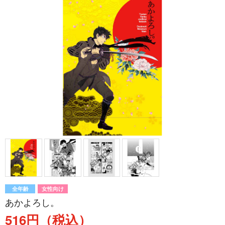
全年齢
女性向け
あかよろし。
516円（税込）