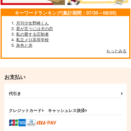
サンプル
サンプル
サンプル
キーワードランキング(集計期間：07/30～08/05)
作品詳細
作品詳細
作品詳細
月刊少女野崎くん
君が言うには犬の恋
私の愛する圧制者
私立メロ高等学校
灰色と赤
もっとみる
お支払い
代引き
つるつめ
sara sara
ア本丸淡々
さくさく
ＯＢＯＲＯ
胃
3,504
2,750
472
クレジットカード
キャッシュレス決済
円
円
円
（税込）
（税込）
（税込）
鶴丸国永
鶴丸国永
鶴丸国永
サンプル
サンプル
サンプル