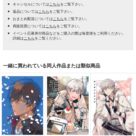
キャンセルについては
こちら
をご覧下さい。
返品については
こちら
をご覧下さい。
おまとめ配送については
こちら
をご覧下さい。
再販投票については
こちら
をご覧下さい。
イベント応募券付商品などをご購入の際は毎度便をご利用ください。
詳細は
こちら
をご覧ください。
一緒に買われている同人作品または類似商品