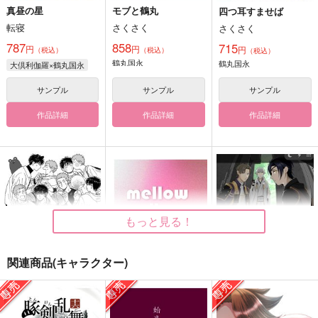
真昼の星
モブと鶴丸
四つ耳すませば
転寝
さくさく
さくさく
787
858
715
円
円
円
（税込）
（税込）
（税込）
鶴丸国永
鶴丸国永
大倶利伽羅×鶴丸国永
サンプル
サンプル
サンプル
作品詳細
作品詳細
作品詳細
もっと見る！
関連商品(キャラクター)
365LOVES
mellow mellow mell
エキストラ
ow