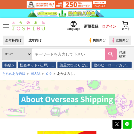
新規登録
ログイン
Language
カート
全年齢向け
成年向け
男性向け
女性向け
詳細
検索
特級α
怪盗キッド×江戸川…
薬屋のひとりごと
僕のヒーローアカデ…
とらのあな通販
同人誌
Ｃ９
あかよろし。