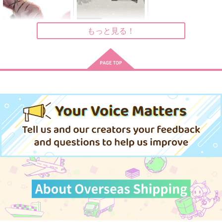
十五夜堂
787
787
円
円
（税込）
（税込）
787
円
（税込）
鶴丸国永
三日月宗近×鶴丸国永
同田貫正国×審神者
もっと見る！
サンプル
サンプル
サンプル
作品詳細
作品詳細
作品詳細
豚剣乱舞十四 最終決
すこしふしぎ本丸訪問
戦編八
譚 幾十度 幽霊屋敷
RTA
天気雪
蛇瓜
787
1,000
円
円
専売
（税込）
（税込）
刀剣乱舞
三日月宗近
刀剣乱舞
同田貫正国
同田貫正国
男審神者
サンプル
サンプル
カート
カート
ふたり重ねて幾百年
添花のナズナ
心覚接続-Eclipse-
pb
froglethat
美少年回転寿司
2,357
572
2,044
円
円
円
（税込）
（税込）
（税込）