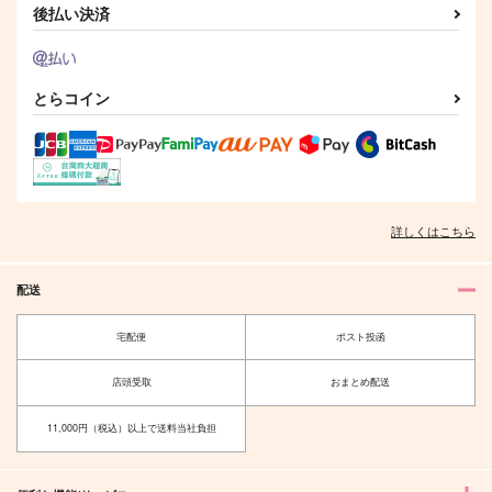
後払い決済
作品詳細
作品詳細
作品詳細
とらコイン
詳しくはこちら
配送
つるコレ
ポンコツルマル
さくさく
さくさく
宅配便
ポスト投函
2,987
739
円
円
（税込）
（税込）
店頭受取
おまとめ配送
鶴丸国永
鶴丸国永
サンプル
サンプル
11,000円（税込）以上で送料当社負担
作品詳細
作品詳細