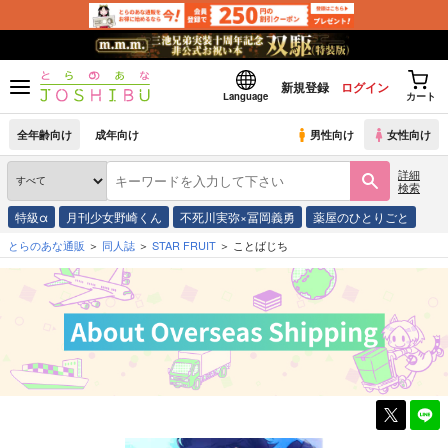
新規登録
ログイン
Language
カート
全年齢向け
成年向け
男性向け
女性向け
詳細
検索
特級α
月刊少女野崎くん
不死川実弥×冨岡義勇
薬屋のひとりごと
とらのあな通販
同人誌
STAR FRUIT
ことばじち