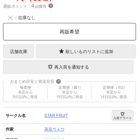
4
通販ポイント：
pt獲得
？
╳
：在庫なし
再販希望
店舗在庫
欲しいものリストに追加
再入荷を通知する
おまとめ目安と発送目安
?
毎度便
定期便（週1)
定期便（月2)
未定から
未定から
未定から
5日以内に発送
10日以内に発送
14日以内に発送
サークル名
STAR FRUIT
入荷アラート
作家
高見ウトウ