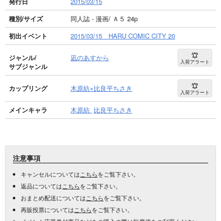
発行日
2015/03/15
種別/サイズ
同人誌 - 漫画/ Ａ５ 24p
初出イベント
2015/03/15 HARU COMIC CITY 20
ジャンル/
凪のあすから
入荷アラート
サブジャンル
カップリング
木原紡×比良平ちさき
入荷アラート
メインキャラ
木原紡
比良平ちさき
注意事項
キャンセルについては
こちら
をご覧下さい。
返品については
こちら
をご覧下さい。
おまとめ配送については
こちら
をご覧下さい。
再販投票については
こちら
をご覧下さい。