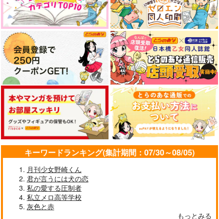
作品詳細
作品詳細
作品詳細
夢幻に揺蕩う
魔女と使い魔再録本１
魔女と使い魔９
キーワードランキング(集計期間：07/30～08/05)
liner notes
はちしろ
はちしろ
月刊少女野崎くん
550
2,200
660
円
円
円
（税込）
（税込）
（税込）
君が言うには犬の恋
バルナバス×クライヴ
私の愛する圧制者
私立メロ高等学校
サンプル
サンプル
サンプル
灰色と赤
もっとみる
作品詳細
作品詳細
作品詳細