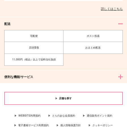
詳しくはこちら
配送
宅配便
ポスト投函
店頭受取
おまとめ配送
11,000円（税込）以上で送料当社負担
ティファがクラウドの
星を捜して
願いを何でも叶える本
みなと屋
便利な機能/サービス
Basso!
582
円
（税込）
787
円
（税込）
クラウド×ティファ
クラウド×ティファ
店舗を探す
サンプル
サンプル
WEBSITE利用規約
とらのあな会員規約
通信販売ポイント規約
作品詳細
作品詳細
電子書籍サービス利用規約
個人情報保護方針
クッキーポリシー