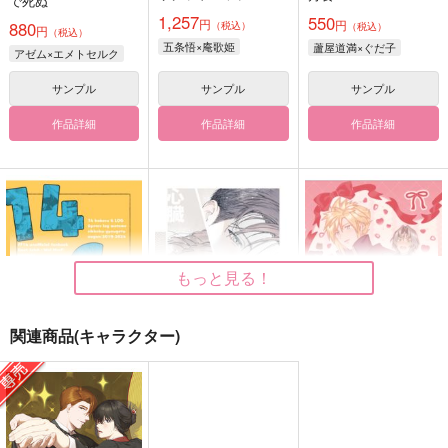
で死ぬ
1,257
550
円
円
880
（税込）
（税込）
円
（税込）
五条悟×庵歌姫
蘆屋道満×ぐだ子
アゼム×エメトセルク
サンプル
サンプル
サンプル
作品詳細
作品詳細
作品詳細
もっと見る！
関連商品(キャラクター)
14×6LOG
爪先に心臓
Sweet Heart Present
一過性
Jillian
キャットファイト
1,100
787
715
円
円
円
（税込）
（税込）
（税込）