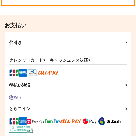
お支払い
代引き
クレジットカード
キャッシュレス決済
リピート(A)
コロッセオからの招待
星の見たユメ
後払い決済
状
えとせとらとら
Chiraryzm
みなと屋
787
1,572
円
円
（税込）
（税込）
582
円
（税込）
ディルック×ガイア
ゼノス×光の戦士
とらコイン
クラウド×ティファ
サンプル
サンプル
サンプル
作品詳細
作品詳細
作品詳細