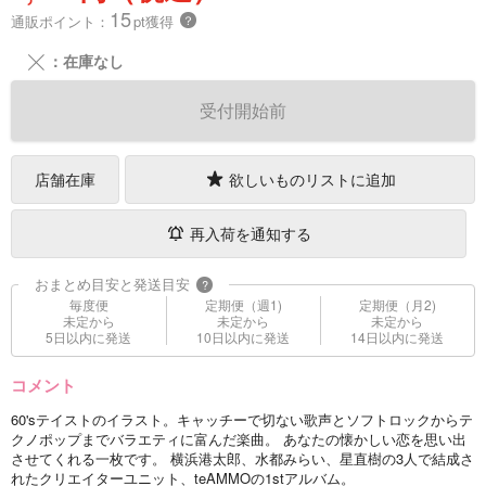
15
通販ポイント：
pt獲得
？
╳
：在庫なし
受付開始前
店舗在庫
欲しいものリストに追加
再入荷を通知する
おまとめ目安と発送目安
?
毎度便
定期便（週1)
定期便（月2)
未定から
未定から
未定から
5日以内に発送
10日以内に発送
14日以内に発送
コメント
60'sテイストのイラスト。キャッチーで切ない歌声とソフトロックからテ
クノポップまでバラエティに富んだ楽曲。 あなたの懐かしい恋を思い出
させてくれる一枚です。 横浜港太郎、水都みらい、星直樹の3人で結成さ
れたクリエイターユニット、teAMMOの1stアルバム。