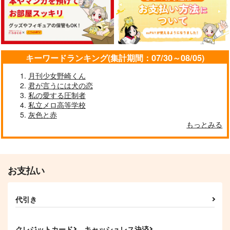
キーワードランキング(集計期間：07/30～08/05)
月刊少女野崎くん
君が言うには犬の恋
私の愛する圧制者
私立メロ高等学校
灰色と赤
もっとみる
お支払い
代引き
クレジットカード
キャッシュレス決済