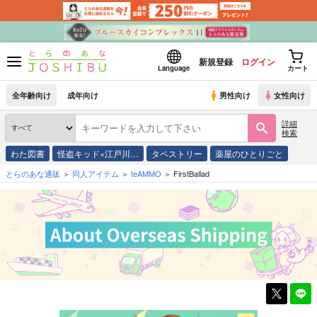
新規登録
ログイン
Language
カート
全年齢向け
成年向け
男性向け
女性向け
詳細
検索
わた図書
怪盗キッド×江戸川…
タペストリー
薬屋のひとりごと
とらのあな通販
同人アイテム
teAMMO
FirstBallad