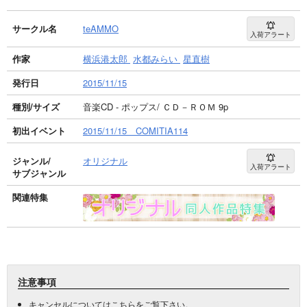
サークル名
teAMMO
入荷アラート
作家
横浜港太郎
水都みらい
星直樹
発行日
2015/11/15
種別/サイズ
音楽CD - ポップス/ ＣＤ－ＲＯＭ 9p
初出イベント
2015/11/15 COMITIA114
ジャンル/
オリジナル
入荷アラート
サブジャンル
関連特集
注意事項
キャンセルについては
こちら
をご覧下さい。