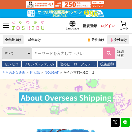
新規登録
ログイン
Language
カート
全年齢向け
成年向け
男性向け
女性向け
詳細
検索
ゼンゼロ
フリンズ×ファルカ
僕のヒーローアカデ…
呪術廻戦
とらのあな通販
同人誌
NOUGAT
そうだ京都へGO！２