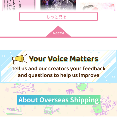
好屋牢
472
472
円
円
（税込）
（税込）
1,100
円
（税込）
松野一松×松野カラ松
松野カラ松×松野一松
松野カラ松×松野一松
もっと見る！
サンプル
サンプル
サンプル
作品詳細
作品詳細
作品詳細
今いちとどの事考えて
薔薇館綺譚
Too Over!
たんだけど
シュトルムの祝典2
はちみつノイズ
ねこのなか
1,147
787
円
専売
円
専売
（税込）
（税込）
275
円
専売
（税込）
おそ松さん
おそ松さん
おそ松さん
松野カラ松
松野一松
松野一松×松野おそ松
松野一松×松野トド松
サンプル
サンプル
サンプル
カート
カート
カート
猫猫猫
行き詰まる暮らし
おめがのことのは 前
編
好屋牢
岸人
ハンマードリル
800
629
円
円