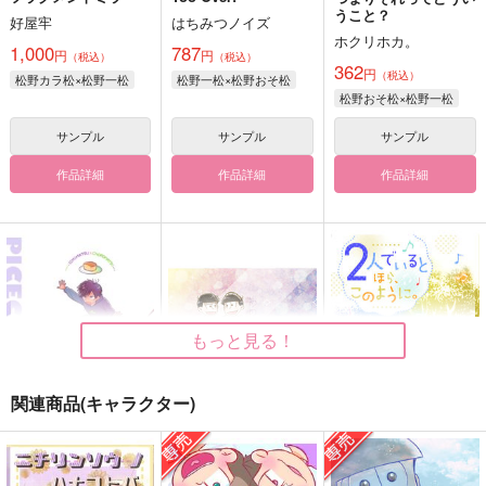
うこと？
好屋牢
はちみつノイズ
ホクリホカ。
1,000
787
円
円
（税込）
（税込）
362
円
（税込）
松野カラ松×松野一松
松野一松×松野おそ松
松野おそ松×松野一松
サンプル
サンプル
サンプル
作品詳細
作品詳細
作品詳細
もっと見る！
関連商品(キャラクター)
PIECE OF CAKE
あの頃の俺たちは
２人でいるとほら、こ
のように。