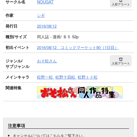
サークル名
NOUGAT
入荷アラート
作家
シギ
発行日
2016/08/12
種別/サイズ
同人誌 - 漫画/ Ｂ５ 52p
初出イベント
2016/08/12 コミックマーケット90（1日目）
ジャンル/
おそ松さん
入荷アラート
サブジャンル
メインキャラ
松野一松
松野十四松
松野トド松
関連特集
注意事項
キャンセルについては
こちら
をご覧下さい。