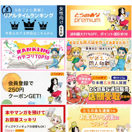
（税込）
（税込）
629
円
（税込）
松野カラ松×松野一松
松野カラ松×松野一松
松野カラ松×松野一松
サンプル
サンプル
サンプル
作品詳細
作品詳細
作品詳細
PIECE OF CAKE
キナコロンド
787
円
専売
（税込）
おそ松さん
松野一松×松野チョロ松
サンプル
カート
キスしないと出られな
The End of Summer
ニチリンソウノハナコ
い部屋
トバ
ねこのなか
好屋牢
ぴかぴかぽけっと
275
円
（税込）
660
550
円
円
（税込）