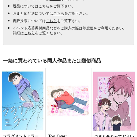
返品については
こちら
をご覧下さい。
おまとめ配送については
こちら
をご覧下さい。
再販投票については
こちら
をご覧下さい。
イベント応募券付商品などをご購入の際は毎度便をご利用ください。
詳細は
こちら
をご覧ください。
一緒に買われている同人作品または類似商品
フラグメントミラー
Too Over!
つまりそれってどうい