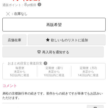
8
通販ポイント：
pt獲得
？
╳
：在庫なし
再販希望
店舗在庫
欲しいものリストに追加
再入荷を通知する
おまとめ目安と発送目安
?
毎度便
定期便（週1)
定期便（月2)
未定から
未定から
未定から
5日以内に発送
10日以内に発送
14日以内に発送
コメント
弟松の京都旅行本の続きです。前作からの続きですが単体でもお読みい
ただけます。