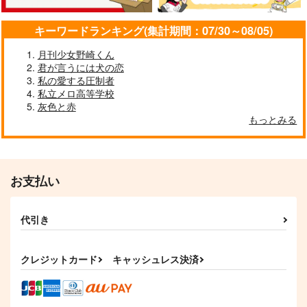
（税込）
松野一松×松野トド松
松野カラ松×松野一松
松野一松×松野十四松
キーワードランキング(集計期間：07/30～08/05)
サンプル
サンプル
サンプル
月刊少女野崎くん
作品詳細
作品詳細
作品詳細
君が言うには犬の恋
私の愛する圧制者
私立メロ高等学校
灰色と赤
もっとみる
お支払い
代引き
クレジットカード
キャッシュレス決済