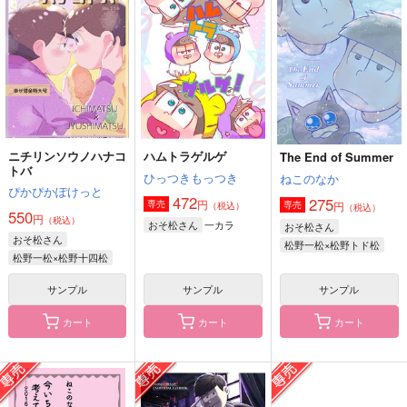
キナコロンド
はちみつノイズ
コイノボルコイ
787
787
円
円
（税込）
（税込）
739
円
（税込）
松野一松×松野チョロ松
松野一松×松野おそ松
松野カラ松×松野十四松
サンプル
サンプル
サンプル
作品詳細
作品詳細
作品詳細
ニチリンソウノハナコ
ハムトラゲルゲ
The End of Summer
トバ
ひっつきもっつき
ねこのなか
ぴかぴかぽけっと
472
275
円
専売
円
専売
（税込）
（税込）
550
円
（税込）
一カラ
おそ松さん
おそ松さん
おそ松さん
松野一松×松野トド松
松野一松×松野十四松
サンプル
サンプル
サンプル
カート
カート
カート
キラキラの夏をキミに
ルールとルーティン
目が逢う瞬間にはもう
堕ちている
ひっつきもっつき
岸人