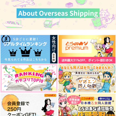
DESERT ROSE
カート
さよなら、大好きな人
カート
カート
ジョジョシリーズ企
画：同人便箋[LS-019]
Butter Boy
海宙時計
カンブリア紀,の。
787
787
円
円
（税込）
（税込）
944
円
（税込）
空条承太郎×花京院典明
空条承太郎×花京院典明
空条承太郎
サンプル
サンプル
サンプル
作品詳細
作品詳細
作品詳細
pome in wonderland
キスで死にな
全部にポルがいるわけ
2
ない！
Butter Boy
問屋制家内工業
いわし運転
787
円
専売
（税込）
629
787
円
専売
円
（税込）
（税込）
ジョジョの奇妙な冒険
ジョジョの奇妙な冒険
ジョジョの奇妙な冒険
空条承太郎×花京院典明
オールキャラギャグ
空条承太郎×花京院典明
サンプル
サンプル
サンプル
Dammi un bacio
RE:recording 05
RE:recording 04