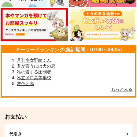
海底ラジコン
趣ハイジャンプ
趣ハイジャンプ
カート
カート
カート
472
1,650
1,650
円
円
円
（税込）
（税込）
（税込）
オールキャラ
ジョルノ×ミスタ
サンプル
サンプル
サンプル
作品詳細
作品詳細
作品詳細
キーワードランキング(集計期間：07/30～08/05)
月刊少女野崎くん
君が言うには犬の恋
私の愛する圧制者
私立メロ高等学校
灰色と赤
もっとみる
お支払い
CERASTIUM
Come ti chiami?
天国のシーザーちゃん
は心配性！！
馬冷やす
あばうてぃ
あにまる未満
代引き
944
629
円
円