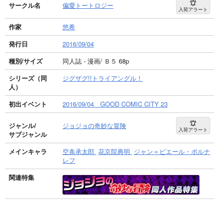
サークル名
偏愛トートロジー
入荷アラート
作家
悠希
発行日
2016/09/04
種別/サイズ
同人誌 - 漫画/ Ｂ５ 68p
シリーズ（同
ジグザグ!!トライアングル！
人）
初出イベント
2016/09/04 GOOD COMIC CITY 23
ジャンル/
ジョジョの奇妙な冒険
入荷アラート
サブジャンル
メインキャラ
空条承太郎
花京院典明
ジャン＝ピエール・ポルナ
レフ
関連特集