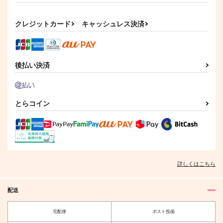
（税込）
（税込）
629
円
（税込）
ジョルノ×ポルナレフ
ギアッチョ×女夢主
シーザー・A・ツェペリ
クレジットカード
キャッシュレス決済
サンプル
サンプル
サンプル
作品詳細
作品詳細
作品詳細
後払い決済
とらコイン
詳しくはこちら
Drenched Vile
全部にポルがいるわけ
配送
ない！
cochatea
いわし運転
1,572
円
（税込）
宅配便
ポスト投函
787
円
（税込）
ジョナサン×ディオ