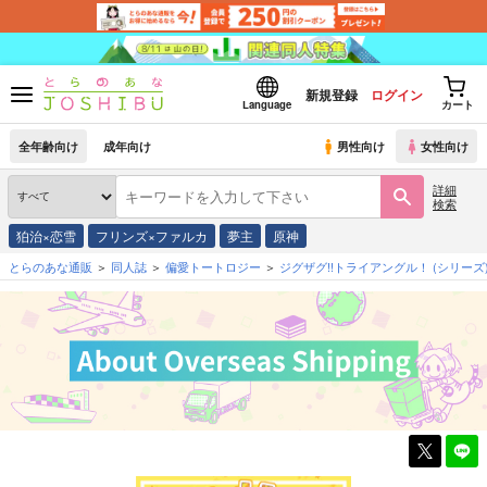
新規登録
ログイン
Language
カート
全年齢向け
成年向け
男性向け
女性向け
詳細
検索
狛治×恋雪
フリンズ×ファルカ
夢主
原神
とらのあな通販
同人誌
偏愛トートロジー
ジグザグ!!トライアングル！
(シリーズ