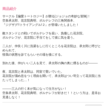
商品紹介
サークル【偏愛トートロジー】が贈る[ジョジョの奇妙な冒険]！
空条承太郎、花京院典明、ポルナレフの三角関係本、
『ジグザグ!!トライアングル!２』が登場いたしました！
敵スタンドとの戦いでポルナレフを庇い、負傷した花京院。
ポルナレフが、花京院に手当てをして彼に気を遣う。
二人が、仲良く川に洗濯をしに行くところを花京院は、承太郎に呼びと
められて、
怪我の状態を診てもらいその場を後にする。
別れた後、仲がいい二人を見て、承太郎の胸の奥に燻るものが―――
夜、花京院と承太郎は、同室で寛いでいた。
花京院が溜め息をつく理由を聞いて、承太郎はつい苛立って花京院に当
たってしまった…！
―――三人の行く末が気になって仕方がない！
空条承太郎、花京院典明、ポルナレフが好きだ！！という方は、是非お
見逃しなく！