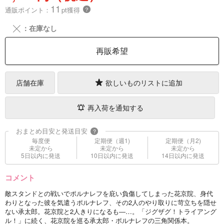
11
通販ポイント：
pt獲得
？
╳
：在庫なし
再販希望
店舗在庫
欲しいものリストに追加
再入荷を通知する
おまとめ目安と発送目安
?
毎度便
定期便（週1)
定期便（月2)
未定から
未定から
未定から
5日以内に発送
10日以内に発送
14日以内に発送
コメント
敵スタンドとの戦いでポルナレフを庇い負傷してしまった花京院、身代
わりとなった彼を気遣うポルナレフ、その2人のやり取りに苛立ちを隠せ
ない承太郎。花京院と2人きりになるも―…。「ジグザグ！トライアング
ル！」に続く、花京院を巡る承太郎・ポルナレフの三角関係本。