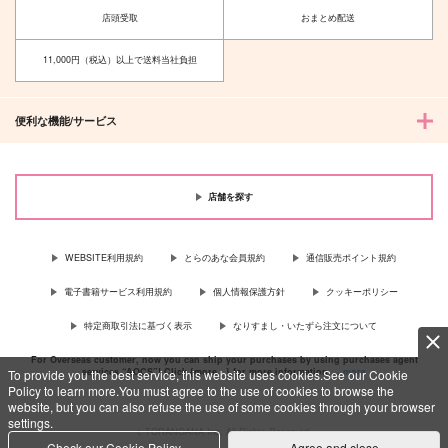
オールキャラギャグ
店頭受取
おまとめ配送
サンプル
サンプル
11,000円（税込）以上で送料当社負担
作品詳細
作品詳細
便利な機能/サービス
店舗を探す
WEBSITE利用規約
とらのあな会員規約
通信販売ポイント規約
電子書籍サービス利用規約
個人情報保護方針
クッキーポリシー
特定商取引法に基づく表示
なりすまし・いたずら注文について
For Overseas customer, now you can ship your purchases by using purchases agent
services “AOCS”! Click {more…} for more information …
more
To provide you the best service, this website uses cookies.See our Cookie
Policy to learn more.You must agree to the use of cookies to browse the
website, but you can also refuse the use of some cookies through your browser
settings.
c TORANOANA Inc, All Rights Reserved.
Check our Cookie Policy
Agree and close