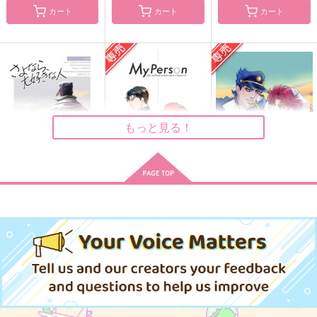
カート
カート
カート
帰り道アンソロジー
おんぶエクスプレス再
空条承太郎氏を攻略す
ふたりの靴音
録集2
るにあたっての諸問題
について
笑うエルマー
おんぶエクスプレス
揚げせんべい
1,100
2,357
660
円
円
円
（税込）
（税込）
（税込）
空条承太郎×花京院典明
空条承太郎×花京院典明
空条承太郎×花京院典明
サンプル
サンプル
サンプル
もっと見る！
作品詳細
作品詳細
作品詳細
さよなら、大好きな人
My Person
DESERT ROSE
海宙時計
COIA
Butter Boy
787
1,257
787
円
円
専売
円
専売
（税込）
（税込）
（税込）
ジョジョの奇妙な冒険
ジョジョの奇妙な冒険
ジョジョの奇妙な冒険
空条承太郎×花京院典明
空条承太郎×花京院典明
空条承太郎×花京院典明
サンプル
サンプル
サンプル