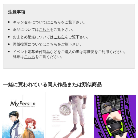
注意事項
キャンセルについては
こちら
をご覧下さい。
返品については
こちら
をご覧下さい。
おまとめ配送については
こちら
をご覧下さい。
再販投票については
こちら
をご覧下さい。
イベント応募券付商品などをご購入の際は毎度便をご利用ください。
詳細は
こちら
をご覧ください。
一緒に買われている同人作品または類似商品