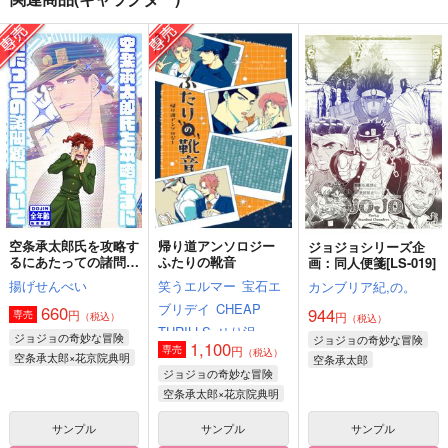
キスで死にな
彼に関する3つのコト
Regulus
Butter Boy
g-rough
g-rough
787
220
330
円
円
円
（税込）
（税込）
（税込）
空条承太郎×花京院典明
花京院典明×空条承太郎
花京院典明×空条承太郎
サンプル
サンプル
サンプル
作品詳細
作品詳細
作品詳細
空条承太郎氏を攻略す
帰り道アンソロジー
ジョジョシリーズ企
るにあたっての諸問題
ふたりの靴音
画：同人便箋[LS-019]
について
揚げせんべい
笑うエルマー
宝石エ
カンブリア紀,の。
ブリデイ
CHEAP
660
944
円
専売
円
（税込）
（税込）
THRILLS
せり沢
ジョジョの奇妙な冒険
ジョジョの奇妙な冒険
1,100
円
専売
（税込）
空条承太郎×花京院典明
空条承太郎
ジョジョの奇妙な冒険
空条承太郎×花京院典明
サンプル
サンプル
サンプル