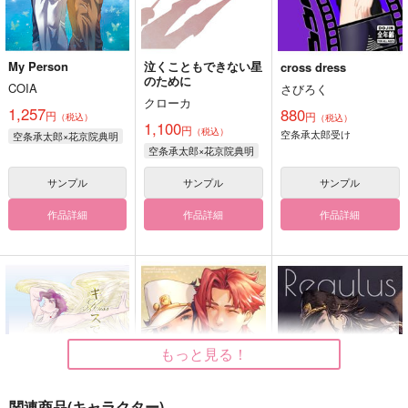
My Person
泣くこともできない星
cross dress
のために
COIA
さびろく
クローカ
1,257
880
円
円
（税込）
（税込）
1,100
円
（税込）
空条承太郎受け
空条承太郎×花京院典明
空条承太郎×花京院典明
サンプル
サンプル
サンプル
作品詳細
作品詳細
作品詳細
もっと見る！
関連商品(キャラクター)