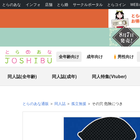
とらのあな
インフォ
店舗
とら婚
サークルポータル
とらコイン
WE
全年齢向け
成年向け
男性向け
同人誌(全年齢)
同人誌(成年)
同人特集(Vtuber)
とらのあな通販
同人誌
孤立無援
その穴 危険につき