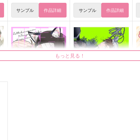
サンプル
作品詳細
サンプル
作品詳細
もっと見る！
春泥に吠えろ
昔日の君へ
nekoya
hoicyo
787
630
6
円
円
（税込）
（税込）
雑渡昆奈門×善法寺伊作
雑渡昆奈門×善法寺伊作