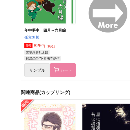
サンプル
作品詳細
サンプル
作品詳細
年中夢中 四月～六月編
孤立無援
629
円
専売
（税込）
落第忍者乱太郎
雑渡昆奈門×善法寺伊作
サンプル
カート
関連商品(カップリング)
たそがれるウィステリア
九年目の春
sp.
はいせつぶす
308
944
円
円
（税込）
（税込）
雑渡昆奈門×善法寺伊作
雑渡昆奈門×善法寺伊作