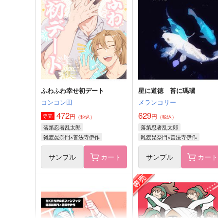
サンプル
作品詳細
サンプル
作品詳細
ふわふわ幸せ初デート
星に道徳 苔に瑪瑙
コンコン田
メランコリー
472
629
円
円
専売
（税込）
（税込）
落第忍者乱太郎
落第忍者乱太郎
雑渡昆奈門×善法寺伊作
雑渡昆奈門×善法寺伊作
サンプル
カート
サンプル
カー
The Shining
彼の卒業
Anti
歩道橋
1,100
1,100
円
円
（税込）
（税込）
雑渡昆奈門×善法寺伊作
雑渡昆奈門×善法寺伊作