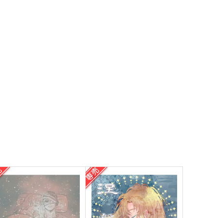
サンプル
作品詳細
サンプル
作品詳細
おはよう おやすみ また明
誰そ彼奇譚 弐之巻
日
mememonon
HICCHI
770
円
（税込）
97
円
（税込）
雑渡昆奈門×善法寺伊作
雑渡昆奈門×善法寺伊作