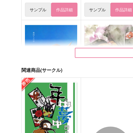
サンプル
作品詳細
サンプル
作品詳細
関連商品(サークル)
春待ちの日
心恋し
春の家
珊瑚玉
688
629
円
円
（税込）
（税込）
雑渡昆奈門×善法寺伊作
雑渡昆奈門×善法寺伊作