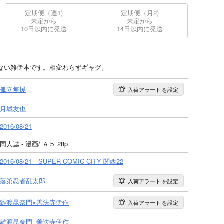
定期便（週1)
定期便（月2)
未定から
未定から
10日以内に発送
14日以内に発送
ない雑伊本です。相変わらずギャグ。
孤立無援
入荷アラート
を設定
月城友也
2016/08/21
同人誌 - 漫画/ Ａ５ 28p
2016/08/21 SUPER COMIC CITY 関西22
落第忍者乱太郎
入荷アラート
を設定
雑渡昆奈門×善法寺伊作
入荷アラート
を設定
雑渡昆奈門
善法寺伊作