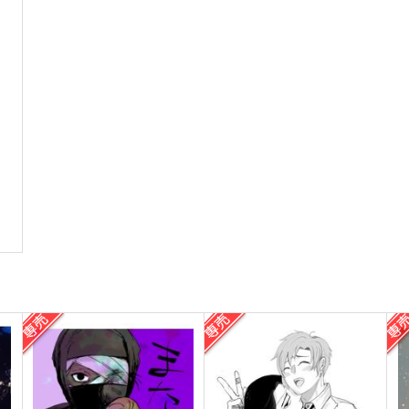
サンプル
作品詳細
サンプル
作品詳細
誰そ彼奇譚 一之巻
転生した雑伊がhappyに暮ら
すだけの本
mememonon
トクセツ
C
1,100
円
（税込）
550
5
円
（税込）
雑渡昆奈門×善法寺伊作
雑渡昆奈門×善法寺伊作