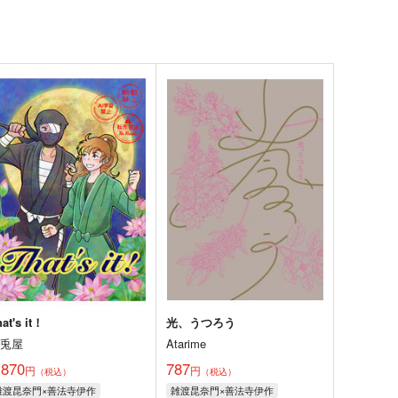
at's it！
光、うつろう
一兎屋
Atarime
,870
787
円
円
（税込）
（税込）
雑渡昆奈門×善法寺伊作
雑渡昆奈門×善法寺伊作