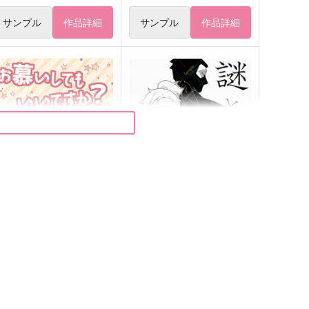
サンプル
作品詳細
サンプル
作品詳細
お慕いしてもいいですか？
謎と解
真夜中フィーカ
ピスエン
29
315
円
円
（税込）
（税込）
雑渡昆奈門×善法寺伊作
雑渡昆奈門×善法寺伊作