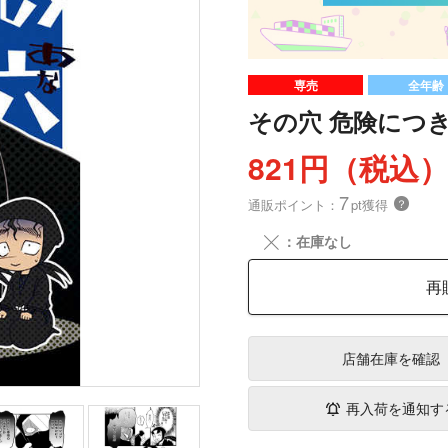
専売
全年齢
その穴 危険につ
821円（税込
7
通販ポイント：
pt獲得
？
╳
：在庫なし
再
店舗在庫
を確認
再入荷を通知す