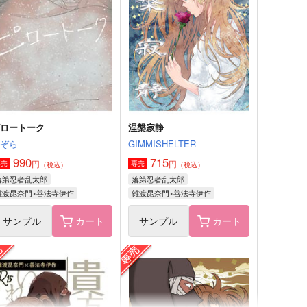
サンプル
作品詳細
サンプル
作品詳細
ピロートーク
涅槃寂静
よぞら
GIMMISHELTER
990
715
円
円
専売
専売
（税込）
（税込）
落第忍者乱太郎
落第忍者乱太郎
雑渡昆奈門×善法寺伊作
雑渡昆奈門×善法寺伊作
サンプル
カート
サンプル
カート