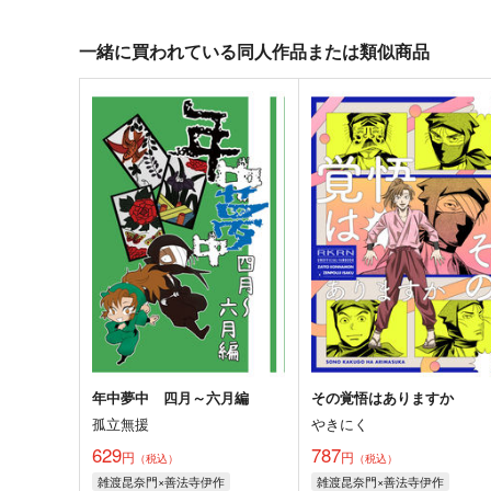
一緒に買われている同人作品または類似商品
年中夢中 四月～六月編
その覚悟はありますか
孤立無援
やきにく
629
787
円
円
（税込）
（税込）
雑渡昆奈門×善法寺伊作
雑渡昆奈門×善法寺伊作