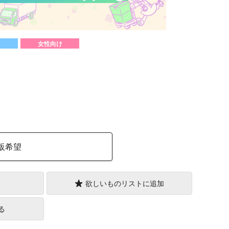
女性向け
き
）
販希望
欲しいものリストに追加
る