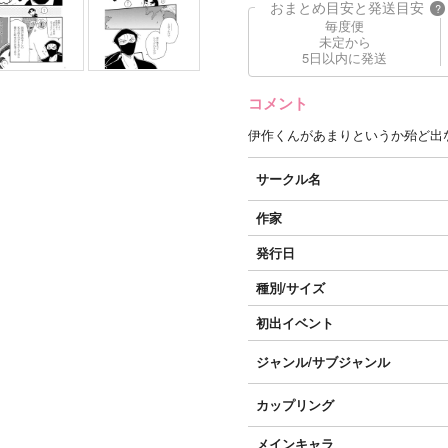
おまとめ目安と発送目安
?
毎度便
未定から
5日以内に発送
コメント
伊作くんがあまりというか殆ど出
サークル名
作家
発行日
種別/サイズ
初出イベント
ジャンル/
サブジャンル
カップリング
メインキャラ