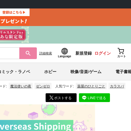
新規登録
ログイン
詳細
検索
Language
カート
コミック・ラノベ
ホビー
映像/音楽/ゲーム
電子書
ード:
魔法使いの夜
ゼンゼロ
人気ワード:
薬屋のひとりごと
カラスバ
ポストする
LINEで送る