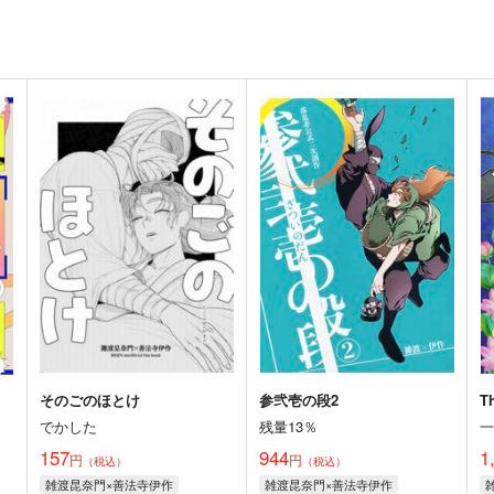
そのごのほとけ
参弐壱の段2
Th
でかした
残量13％
157
944
1
円
円
（税込）
（税込）
雑渡昆奈門×善法寺伊作
雑渡昆奈門×善法寺伊作