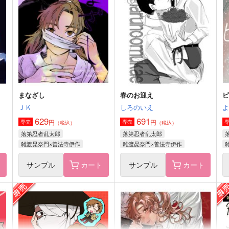
サンプル
作品詳細
サンプル
作品詳細
まなざし
春のお迎え
ＪＫ
しろのいえ
629
691
円
円
専売
専売
（税込）
（税込）
落第忍者乱太郎
落第忍者乱太郎
雑渡昆奈門×善法寺伊作
雑渡昆奈門×善法寺伊作
ト
サンプル
カート
サンプル
カート