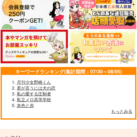
キーワードランキング(集計期間：07/30～08/05)
月刊少女野崎くん
君が言うには犬の恋
私の愛する圧制者
私立メロ高等学校
灰色と赤
もっとみる