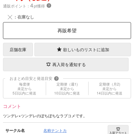
4
通販ポイント：
pt獲得
？
╳
：在庫なし
再販希望
店舗在庫
欲しいものリストに追加
再入荷を通知する
おまとめ目安と発送目安
?
毎度便
定期便（週1)
定期便（月2)
未定から
未定から
未定から
5日以内に発送
10日以内に発送
14日以内に発送
コメント
ツンデレ×ツンデレのぼちぼちなラブコメです。
サークル名
名称ナントカ
入荷アラート