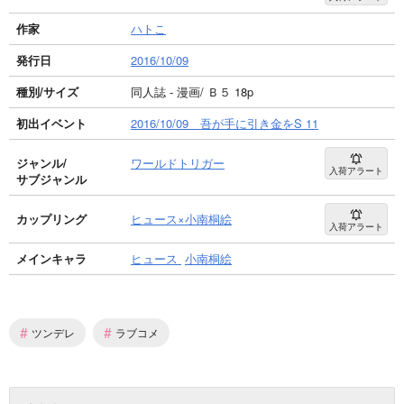
作家
ハトこ
発行日
2016/10/09
種別/サイズ
同人誌 - 漫画/ Ｂ５ 18p
初出イベント
2016/10/09 吾が手に引き金をS 11
ジャンル/
ワールドトリガー
入荷アラート
サブジャンル
カップリング
ヒュース×小南桐絵
入荷アラート
メインキャラ
ヒュース
小南桐絵
#
#
ツンデレ
ラブコメ