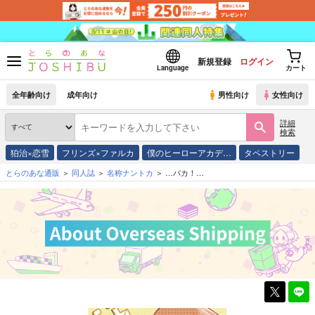
新規登録
ログイン
Language
カート
全年齢向け
成年向け
男性向け
女性向け
詳細
検索
狛治×恋雪
フリンズ×ファルカ
僕のヒーローアカデ…
タペストリー
とらのあな通販
同人誌
名称ナントカ
…バカ！…