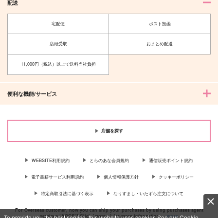
配送
宅配便
ポスト投函
店頭受取
おまとめ配送
11,000円（税込）以上で送料当社負担
便利な機能/サービス
店舗を探す
WEBSITE利用規約
とらのあな会員規約
通信販売ポイント規約
電子書籍サービス利用規約
個人情報保護方針
クッキーポリシー
特定商取引法に基づく表示
なりすまし・いたずら注文について
For Overseas customer, now you can ship your purchases by using purchases agent
services “AOCS”! Click {more…} for more information …
more
To provide you the best service, this website uses cookies.See our Cookie