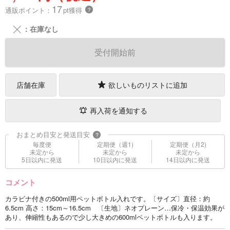
17
通販ポイント：
pt獲得
？
╳
：在庫なし
受付開始前
店舗在庫
欲しいものリストに追加
再入荷を通知する
おまとめ目安と発送目安
?
毎度便
定期便（週1)
定期便（月2)
未定から
未定から
未定から
5日以内に発送
10日以内に発送
14日以内に発送
コメント
カラビナ付きの500ml用ペットボトル入れです。〔サイズ〕直径：約
6.5cm 高さ：15cm～16.5cm 〔生地〕ネオプレーン…保冷・保温効果が
あり、伸縮性もあるので少し大きめの600mlペットボトルも入ります。