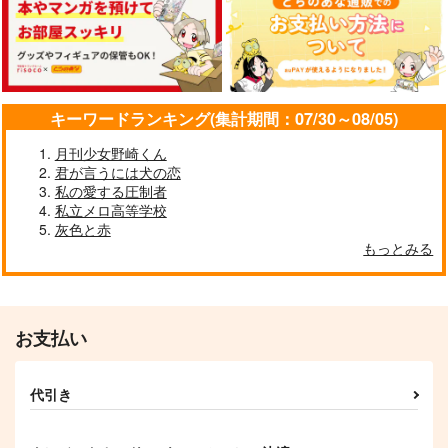
キーワードランキング(集計期間：07/30～08/05)
月刊少女野崎くん
君が言うには犬の恋
私の愛する圧制者
私立メロ高等学校
灰色と赤
もっとみる
お支払い
代引き