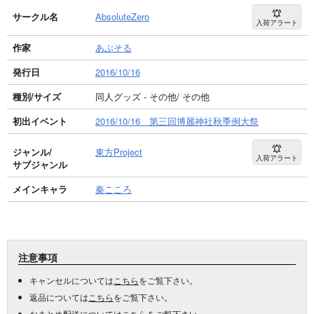
サークル名
AbsoluteZero
入荷アラート
作家
あぶそる
発行日
2016/10/16
種別/サイズ
同人グッズ - その他/ その他
初出イベント
2016/10/16 第三回博麗神社秋季例大祭
ジャンル/
東方Project
入荷アラート
サブジャンル
メインキャラ
秦こころ
注意事項
キャンセルについては
こちら
をご覧下さい。
返品については
こちら
をご覧下さい。
おまとめ配送については
こちら
をご覧下さい。