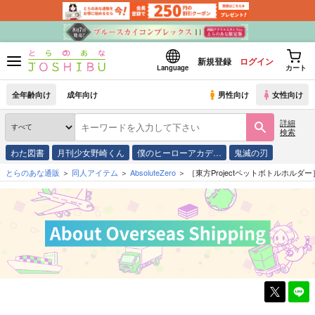
新規登録
ログイン
Language
カート
全年齢向け
成年向け
男性向け
女性向け
詳細
検索
わた図書
月刊少女野崎くん
僕のヒーローアカデ…
鬼滅の刃
とらのあな通販
同人アイテム
AbsoluteZero
［東方Projectペットボトルホルダー