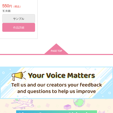
550
円
（税込）
五月雨
サンプル
作品詳細