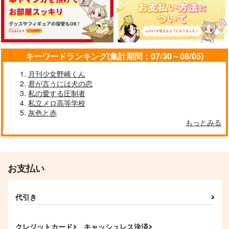
ヤツら
KUD2
KUD2
Patrinia
787
787
円
円
（税込）
（税込）
787
円
（税込）
青峰大輝×火神大我
青峰大輝×火神大我
青峰大輝×火神大我
キーワードランキング(集計期間：07/30～08/05)
サンプル
サンプル
サンプル
月刊少女野崎くん
作品詳細
作品詳細
作品詳細
君が言うには犬の恋
私の愛する圧制者
私立メロ高等学校
灰色と赤
もっとみる
お支払い
代引き
昼想夜夢
jet-lagged.
騎士団長はショートパ
ンツの夢を見るか?
クレジットカード
キャッシュレス決済
輝線星雲
kirin11