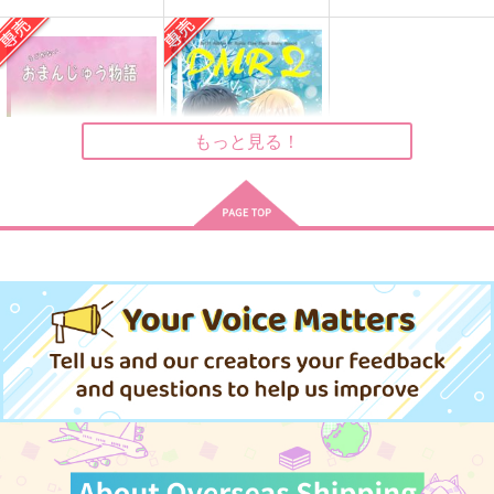
刺傷再録集 傷痕スペ
Twitter/Xまとめ
ふたりのすみかとすこ
クトラム
しのふしぎ
nerumaeno
刺傷
MURIG
1,572
円
（税込）
2,299
865
円
円
（税込）
（税込）
黄瀬涼太×黒子テツヤ
青峰大輝×黒子テツヤ、緑間真太郎×高尾和成、高尾和成×緑間真太郎、黄瀬涼太×黒子テツヤ
黄瀬涼太×黒子テツヤ
もっと見る！
サンプル
サンプル
サンプル
作品詳細
作品詳細
作品詳細
うごかないおまんじゅ
DMR2
う物語
すたこね
ジュニクロ
990
円
専売
（税込）
660
円
専売
（税込）
黒子のバスケ
黒子のバスケ
青峰大輝×黄瀬涼太
青峰大輝×黄瀬涼太
サンプル
サンプル
カート
カート