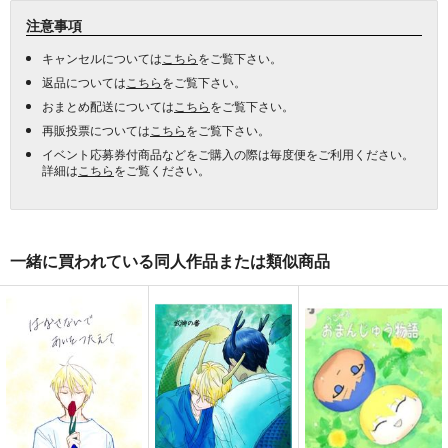
注意事項
キャンセルについては
こちら
をご覧下さい。
返品については
こちら
をご覧下さい。
おまとめ配送については
こちら
をご覧下さい。
再販投票については
こちら
をご覧下さい。
イベント応募券付商品などをご購入の際は毎度便をご利用ください。
詳細は
こちら
をご覧ください。
一緒に買われている同人作品または類似商品