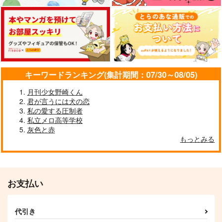
はるか海の彼方から
MISSINGFORTY
ミツマタの咲く場所で
ダラレリオ
calling
のんべんだらり。
1,100
787
944
円
円
円
（税込）
（税込）
（税込）
カート・クレイマー
両翼×ルフィ
サボ×ルフィ
サンプル
サンプル
サンプル
キーワードランキング(集計期間：07/30～08/05)
作品詳細
作品詳細
作品詳細
月刊少女野崎くん
君が言うには犬の恋
私の愛する圧制者
私立メロ高等学校
灰色と赤
もっとみる
お支払い
代引き
ふたりぽっち
FANTASMA
コラさん あのね、