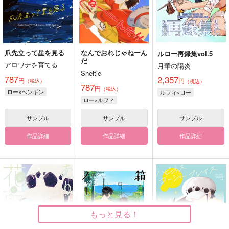
爪先立って星を見る
なんでおれじゃねーん
ルロー再録集vol.5
だ
アロワナを育てる
月華の陽炎
Sheltie
787
2,357
円
円
（税込）
（税込）
787
円
（税込）
ロー×ペンギン
ルフィ×ロー
ロー×ルフィ
サンプル
サンプル
サンプル
作品詳細
作品詳細
作品詳細
もっと見る！