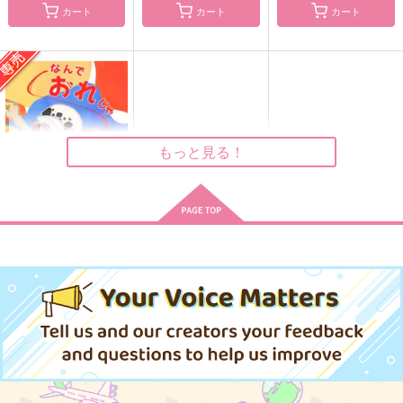
カート
カート
カート
エンゲージカブトムシ
撮っていいよ
Ring
なきごと
ねぎ屋
Sheltie
865
787
787
円
円
円
（税込）
（税込）
（税込）
ロー×ルフィ
ロー×ルフィ
ロー×ルフィ
もっと見る！
サンプル
サンプル
サンプル
作品詳細
作品詳細
作品詳細
なんでおれじゃねーん
だ
Sheltie
787
円
専売
（税込）
ONE PIECE
ロー×ルフィ
サンプル