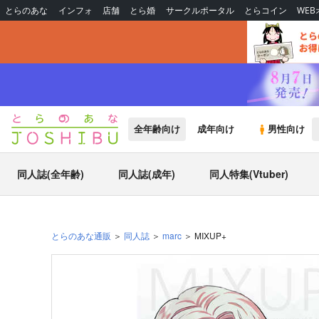
とらのあな
インフォ
店舗
とら婚
サークルポータル
とらコイン
WE
全年齢向け
成年向け
男性向け
同人誌(全年齢)
同人誌(成年)
同人特集(Vtuber)
とらのあな通販
同人誌
marc
MIXUP+