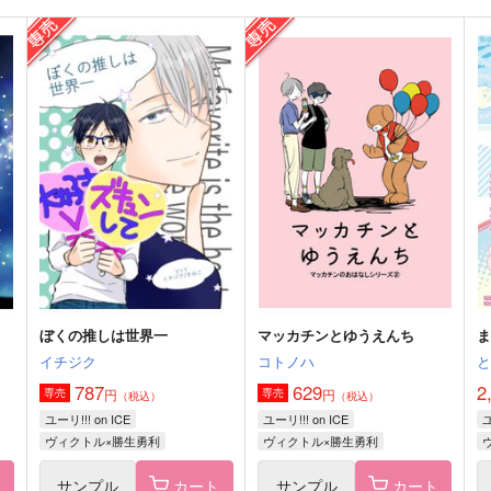
ッ
D.T.W.S.
Lost something
D.T.
イチジク
E
787
787
1
円
円
（税込）
（税込）
ヴィクトル×勝生勇利
ヴィクトル×勝生勇利
サンプル
作品詳細
サンプル
作品詳細
ぼくの推しは世界一
マッカチンとゆうえんち
ま
イチジク
コトノハ
787
629
2
円
円
専売
専売
（税込）
（税込）
ユーリ!!! on ICE
ユーリ!!! on ICE
ユ
ヴィクトル×勝生勇利
ヴィクトル×勝生勇利
ト
サンプル
カート
サンプル
カート