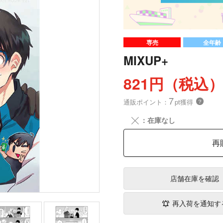
専売
全年齢
MIXUP+
821円（税込
7
通販ポイント：
pt獲得
？
╳
：在庫なし
再
店舗在庫
を確認
再入荷を通知す