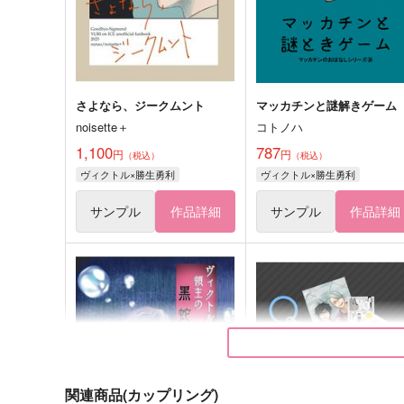
さよなら、ジークムント
マッカチンと謎解きゲーム
noisette＋
コトノハ
1,100
787
円
円
（税込）
（税込）
ヴィクトル×勝生勇利
ヴィクトル×勝生勇利
サンプル
作品詳細
サンプル
作品詳細
関連商品(カップリング)