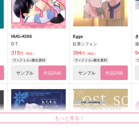
HUG×KISS
Eggs
D.T.
紅茶シフォン
315
394
9
円
円
（税込）
（税込）
ヴィクトル×勝生勇利
ヴィクトル×勝生勇利
サンプル
作品詳細
サンプル
作品詳細
もっと見る！