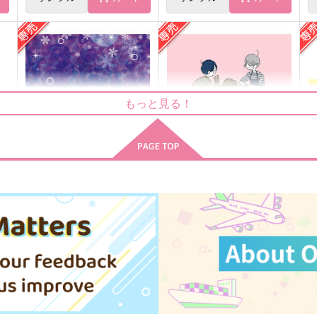
colorful box
one day,
もっと見る！
わた
noisette＋
787
865
4
円
円
（税込）
（税込）
ヴィクトル×勝生勇利
ヴィクトル×勝生勇利
サンプル
作品詳細
サンプル
作品詳細
The Final Season, and then
マッカチンとワークショップ
…
コトノハ
Maison de Lune
472
円
専売
（税込）
2,357
円
専売
（税込）
ユーリ!!! on ICE
ユーリ!!! on ICE
ユ
ヴィクトル×勝生勇利
ヴィクトル×勝生勇利