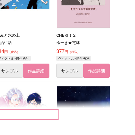
きみと氷の上
CHEKI！２
湯治生活
ゆーき★電球
44
377
円
円
（税込）
（税込）
ヴィクトル×勝生勇利
ヴィクトル×勝生勇利
サンプル
作品詳細
サンプル
作品詳細