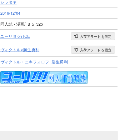
シラタキ
2016/12/04
同人誌 - 漫画/ Ｂ５ 32p
ユーリ!!! on ICE
入荷アラート
を設定
ヴィクトル×勝生勇利
入荷アラート
を設定
ヴィクトル・ニキフォロフ
勝生勇利