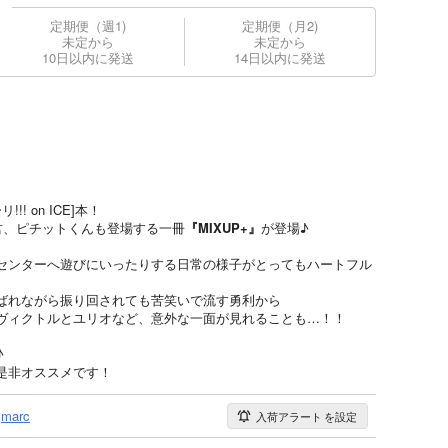
定期便（週1)
定期便（月2)
未定から
未定から
10日以内に発送
14日以内に発送
! on ICE]本！
君、ピチットくんも登場する一冊
『MIXUP+』
が登場♪
センターへ遊びにいったりする日常の様子がとってもハートフル
ばれながら振り回されても苦笑いで流す勇利から
ヴィクトルとユリオなど、意外な一面が見れることも…！！
♪
是非オススメです！
marc
入荷アラート
を設定