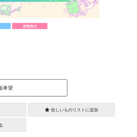
女性向け
）
販希望
欲しいものリストに追加
る