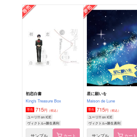
ヴィクトル領主の黒蛇
師弟アンブレラマーカーセ
ト
紅茶シフォン
Abyss
292
円
（税込）
715
円
（税込）
ヴィクトル×勝生勇利
ヴィクトル×勝生勇利
サンプル
作品詳細
サンプル
作品詳細
初恋白書
星に願いを
King's Treasure Box
Maison de Lune
715
715
円
円
専売
専売
（税込）
（税込）
ユーリ!!! on ICE
ユーリ!!! on ICE
ヴィクトル×勝生勇利
ヴィクトル×勝生勇利
サンプル
カート
サンプル
カー