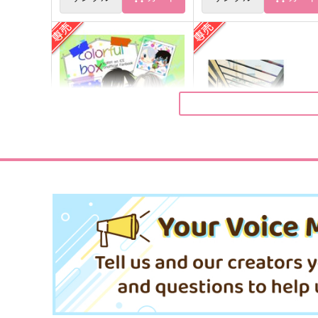
ぼくの推しは世界一
マッカチンとゆうえんち
イチジク
コトノハ
787
629
円
円
（税込）
（税込）
ヴィクトル×勝生勇利
ヴィクトル×勝生勇利
サンプル
作品詳細
サンプル
作品詳細
colorful box
one day,
わた
noisette＋
787
865
円
円
専売
専売
（税込）
（税込）
ユーリ!!! on ICE
ユーリ!!! on ICE
ヴィクトル×勝生勇利
ヴィクトル×勝生勇利