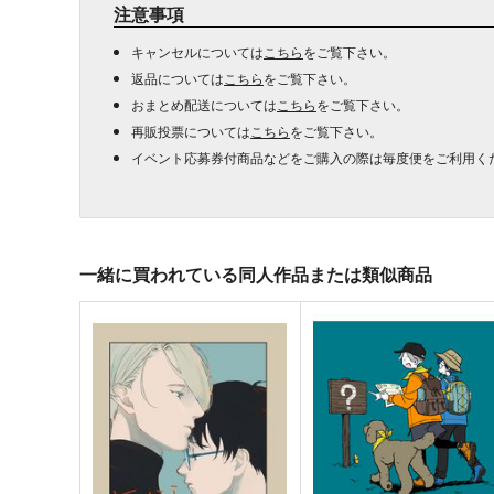
注意事項
キャンセルについては
こちら
をご覧下さい。
返品については
こちら
をご覧下さい。
おまとめ配送については
こちら
をご覧下さい。
再販投票については
こちら
をご覧下さい。
イベント応募券付商品などをご購入の際は毎度便をご利用く
一緒に買われている同人作品または類似商品