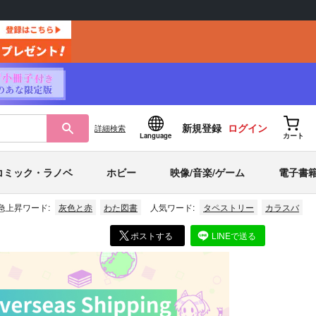
新規登録
ログイン
詳細
検索
Language
カート
コミック・ラノベ
ホビー
映像/音楽/ゲーム
電子書
急上昇ワード:
灰色と赤
わた図書
人気ワード:
タペストリー
カラスバ
ポストする
LINEで送る