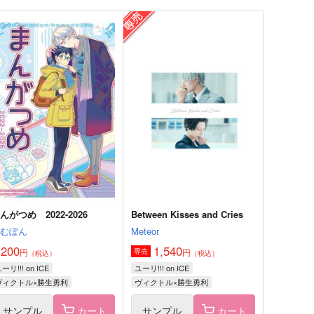
八ヶ月の自覚
星に願いを
A
Maison de Lune
,642
715
円
円
（税込）
（税込）
ヴィクトル×勝生勇利
ヴィクトル×勝生勇利
サンプル
作品詳細
サンプル
作品詳細
んがつめ 2022-2026
Between Kisses and Cries
とむぽん
Meteor
,200
1,540
円
円
専売
（税込）
（税込）
ーリ!!! on ICE
ユーリ!!! on ICE
ヴィクトル×勝生勇利
ヴィクトル×勝生勇利
サンプル
カート
サンプル
カート