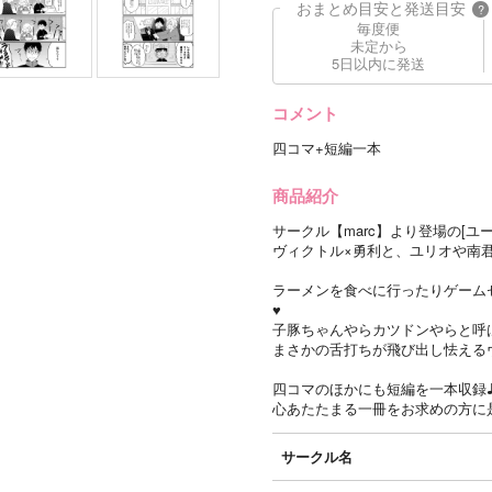
おまとめ目安と発送目安
?
毎度便
未定から
5日以内に発送
コメント
四コマ+短編一本
商品紹介
サークル【marc】より登場の[ユーリ!!
ヴィクトル×勇利と、ユリオや南
ラーメンを食べに行ったりゲーム
♥
子豚ちゃんやらカツドンやらと呼
まさかの舌打ちが飛び出し怯える
四コマのほかにも短編を一本収録
心あたたまる一冊をお求めの方に
サークル名