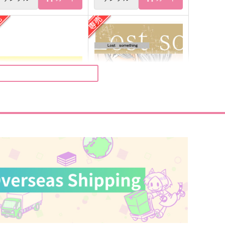
マッカチンとワークショップ
About 10 Years Later
コトノハ
Abyss
72
150
円
円
（税込）
（税込）
ヴィクトル×勝生勇利
ヴィクトル×勝生勇利
サンプル
作品詳細
サンプル
作品詳細
あれはワラスボだよ、と彼は
Lost something
言った
イチジク
西方河天国
787
円
専売
（税込）
472
円
専売
（税込）
ユーリ!!! on ICE
ーリ!!! on ICE
ヴィクトル×勝生勇利
ヴィクトル×勝生勇利