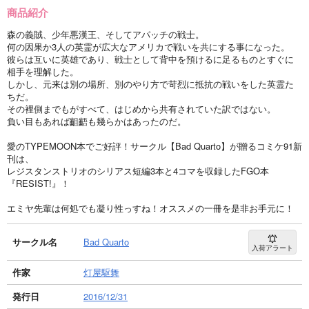
商品紹介
森の義賊、少年悪漢王、そしてアパッチの戦士。
何の因果か3人の英霊が広大なアメリカで戦いを共にする事になった。
彼らは互いに英雄であり、戦士として背中を預けるに足るものとすぐに
相手を理解した。
しかし、元来は別の場所、別のやり方で苛烈に抵抗の戦いをした英霊た
ちだ。
その裡側までもがすべて、はじめから共有されていた訳ではない。
負い目もあれば齟齬も幾らかはあったのだ。
愛のTYPEMOON本でご好評！サークル【Bad Quarto】が贈るコミケ91新
刊は、
レジスタンストリオのシリアス短編3本と4コマを収録したFGO本
『RESIST!』！
エミヤ先輩は何処でも凝り性っすね！オススメの一冊を是非お手元に！
サークル名
Bad Quarto
入荷アラート
作家
灯屋駆舞
発行日
2016/12/31