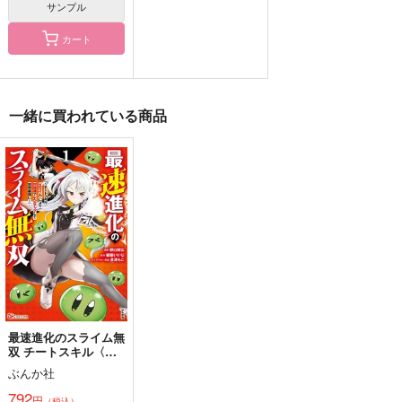
サンプル
サンプル
サンプル
サンプル
カート
作品詳細
作品詳細
作品詳細
一緒に買われている商品
アポリアの雪解け
What's in a name?
This is Love.
nini
nini
nini
986
986
986
円
円
円
（税込）
（税込）
（税込）
最速進化のスライム無
双 チートスキル〈ス
四葉環×逢坂壮五
日々樹渉×真白友也
四葉環×逢坂壮五
ライム〉により100倍
ぶんか社
速でレベルアップして
サンプル
サンプル
サンプル
世界最強に 1
792
円
（税込）