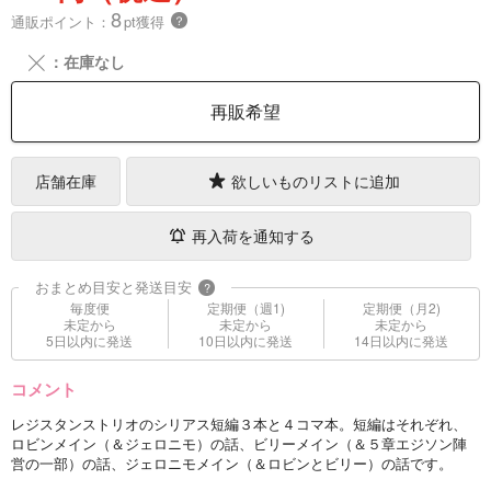
8
通販ポイント：
pt獲得
？
╳
：在庫なし
再販希望
店舗在庫
欲しいものリストに追加
再入荷を通知する
おまとめ目安と発送目安
?
毎度便
定期便（週1)
定期便（月2)
未定から
未定から
未定から
5日以内に発送
10日以内に発送
14日以内に発送
コメント
レジスタンストリオのシリアス短編３本と４コマ本。短編はそれぞれ、
ロビンメイン（＆ジェロニモ）の話、ビリーメイン（＆５章エジソン陣
営の一部）の話、ジェロニモメイン（＆ロビンとビリー）の話です。