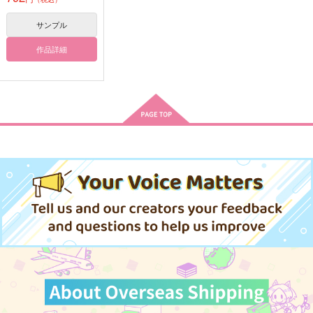
作品詳細
作品詳細
作品詳細
サンプル
作品詳細
せっかく既知転生した
考えるより先に
せっかく既知転生した
ので山登りを楽しもう
ので布教小説を書こう
彩月回廊
と思います。
と思います。III
ひるねびより。
ひるねびより。
715
円
（税込）
787
3,144
円
円
（税込）
（税込）
宵越竜哉×王城正人
not監督生
not監督生
サンプル
サンプル
サンプル
作品詳細
作品詳細
作品詳細