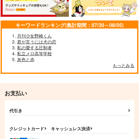
キーワードランキング(集計期間：07/30～08/05)
月刊少女野崎くん
君が言うには犬の恋
私の愛する圧制者
私立メロ高等学校
灰色と赤
もっとみる
お支払い
代引き
クレジットカード
キャッシュレス決済