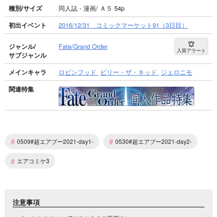
種別/サイズ
同人誌 - 漫画/ Ａ５ 54p
初出イベント
2016/12/31 コミックマーケット91（3日目）
ジャンル/
Fate/Grand Order
入荷アラート
サブジャンル
メインキャラ
ロビンフッド
ビリー・ザ・キッド
ジェロニモ
関連特集
#
#
0509#超エアブー2021-day1-
0530#超エアブー2021-day2-
#
エアコミケ3
注意事項