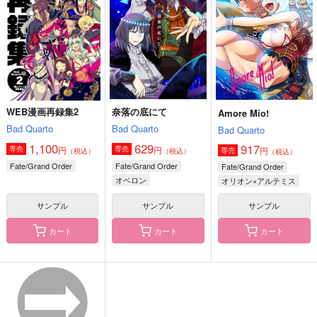
2,956
1,315
1,150
円
円
円
（税込）
（税込）
（税込）
四葉環×逢坂壮五
四葉環×逢坂壮五
四葉環×逢坂壮五
サンプル
サンプル
サンプル
作品詳細
作品詳細
作品詳細
WEB漫画再録集2
奈落の底にて
Amore Mio!
Bad Quarto
Bad Quarto
Bad Quarto
1,100
629
917
円
円
専売
専売
円
専売
（税込）
（税込）
（税込）
Fate/Grand Order
Fate/Grand Order
Fate/Grand Order
オベロン
オリオン×アルテミス
ズェピア・エルトナム・オベローン
サンプル
サンプル
サンプル
カート
カート
カート
はんぶんこの夜に
Sitting duck
双駆【通常版】
nini
寿司屋
m.m.m.
986
472
4,715
円
円
円
（税込）
（税込）
（税込）