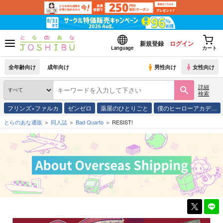
新規登録
ログイン
Language
カート
全年齢向け
成年向け
男性向け
女性向け
詳細
検索
フリンズ×ファルカ
ゼンゼロ
薬屋のひとりごと
僕のヒーローアカデ…
とらのあな通販
同人誌
Bad Quarto
RESIST!