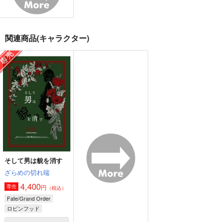
四葉環
大典太光世
恩田灯世×新名有
サンプル
サンプル
サンプル
関連商品(キャラクター)
作品詳細
作品詳細
作品詳細
そして男は貌を消す
ざらめの切れ端
双駆（特装版）
たのしい駆落計画
そして男は貌を消す
4,400
m.m.m.
ふくま書店
ざらめの切れ端
円
専売
（税込）
7,857
787
4,400
Fate/Grand Order
円
円
円
（税込）
（税込）
（税込）
ロビンフッド
大典太光世
ロビンフッド
空閑遊真×三雲修