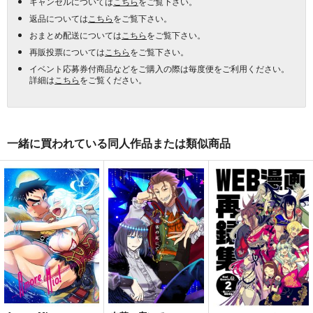
キャンセルについては
こちら
をご覧下さい。
返品については
こちら
をご覧下さい。
おまとめ配送については
こちら
をご覧下さい。
再販投票については
こちら
をご覧下さい。
イベント応募券付商品などをご購入の際は毎度便をご利用ください。
詳細は
こちら
をご覧ください。
一緒に買われている同人作品または類似商品