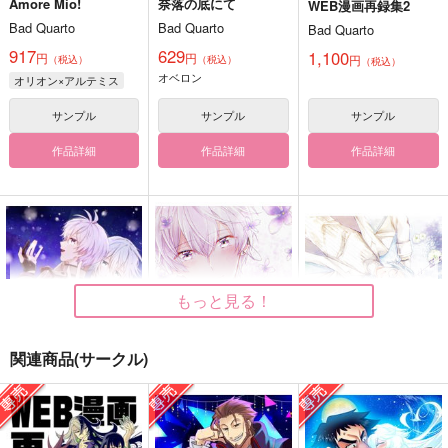
Amore Mio!
奈落の底にて
WEB漫画再録集2
Bad Quarto
Bad Quarto
Bad Quarto
917
629
1,100
円
円
円
（税込）
（税込）
（税込）
オベロン
オリオン×アルテミス
サンプル
サンプル
サンプル
作品詳細
作品詳細
作品詳細
もっと見る！
関連商品(サークル)
Bouquet2
Lilas
ハッピーバースデー
nini
nini
nini