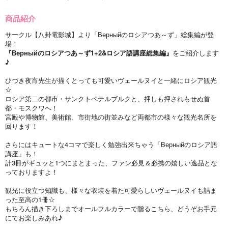
商品紹介
サークル【八卦電影城】より「Верныйのロシアつあ～ず」総集編が登
場！
『Верныйのロシアつあ～ず1+2&ロシア語講座総集編』
をご紹介します
♪
ひづき夜宵先生が描くとっても可愛いヴェールヌイと一緒にロシア観光
☆
ロシア第二の都市・サンクトペテルブルクと、押しも押されもせぬ首
都・モスクワへ！
宮殿や博物館、美術館、市街地の街並みなど両都市の様々な観光名所を
回ります！
さらにはキュートな4コマで楽しく勉強出来ちゃう「Верныйのロシア語
講座」も！
計3冊がギュッと1つにまとまった、ファン必見＆必携の嬉しい逸品とな
っておりますよ！
観光に役立つ知識も、様々な衣装を着た可愛らしいヴェールヌイも詰ま
った至高の1冊☆
もちろん描き下ろしまでオールフルカラーで贈るこちら、どうぞお手元
にてお楽しみあれ♪