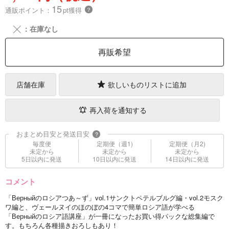
15
通販ポイント：
pt獲得
？
╳
：在庫なし
再販希望
店舗在庫
欲しいものリストに追加
再入荷を通知する
おまとめ目安と発送目安
?
毎度便
定期便（週1)
定期便（月2)
未定から
未定から
未定から
5日以内に発送
10日以内に発送
14日以内に発送
コメント
「Верныйのロシアつあ～ず」vol.1サンクトペテルブルグ編・vol.2モスク
ワ編と、ヴェールヌイのほのぼの4コマで簡単ロシア語が学べる
「Верныйのロシア語講座」が一冊になったお買い得パックな総集編で
す。もちろん各種描きおろしもあり！