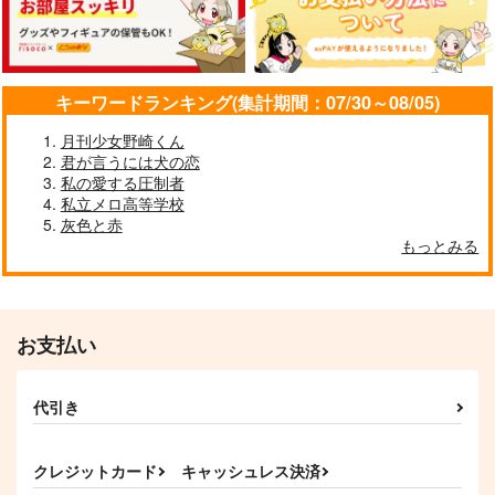
さん
く妖精と 豆腐の国
春の雨とエトランゼ
プレトリア
梵煩花火
1,260
円
（税込）
1,300
1,100
円
円
（税込）
（税込）
ファイノン×女主人公
久々知兵助
不死川実弥×不死川玄弥
キーワードランキング(集計期間：07/30～08/05)
サンプル
サンプル
サンプル
月刊少女野崎くん
君が言うには犬の恋
作品詳細
作品詳細
作品詳細
私の愛する圧制者
私立メロ高等学校
灰色と赤
もっとみる
お支払い
代引き
ぬいちゃんのとあるい
ぬいちゃん小説短編集
ぬいぬいパニック！
クレジットカード
キャッシュレス決済
ちにち
いぬCafe
ハチャメチャ