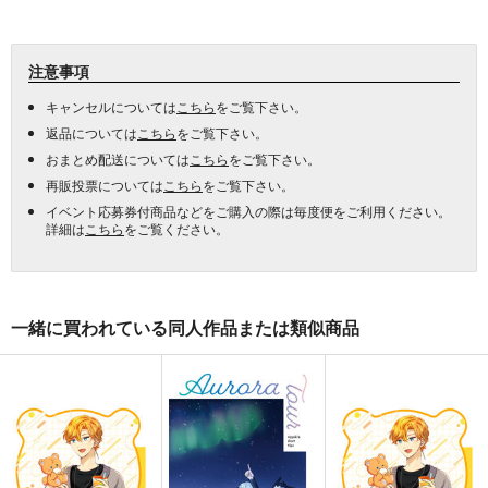
注意事項
キャンセルについては
こちら
をご覧下さい。
返品については
こちら
をご覧下さい。
おまとめ配送については
こちら
をご覧下さい。
再販投票については
こちら
をご覧下さい。
イベント応募券付商品などをご購入の際は毎度便をご利用ください。
詳細は
こちら
をご覧ください。
一緒に買われている同人作品または類似商品