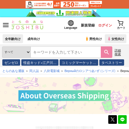
新規登録
ログイン
Language
カート
全年齢向け
成年向け
男性向け
女性向け
詳細
検索
ゼンゼロ
怪盗キッド×江戸川…
コミックマーケット…
タペストリー
とらのあな通販
同人誌
八卦電影城
Верныйのロシアつあ~ず
(シリーズ)
Вер