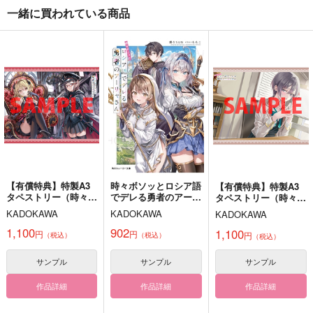
一緒に買われている商品
夜明けを告げるキスを
特別企画監獄わーるど
#もしもツアーズソン
して
ツアー
グデュエットした
ら！？
TOUR
AP-DASH
土の栄養
550
330
629
円
円
円
（税込）
（税込）
（税込）
オールキャラ
シルバー×マレウス
糸師凛×潔世一
サンプル
サンプル
サンプル
作品詳細
作品詳細
作品詳細
【有償特典】特製A3
時々ボソッとロシア語
【有償特典】特製A3
タペストリー（時々ボ
でデレる勇者のアーリ
タペストリー（時々ボ
ソッとロシア語でデレ
ャさん
ソッとロシア語でデレ
KADOKAWA
KADOKAWA
KADOKAWA
る勇者のアーリャさ
る隣のアーリャさ
ん）
ん 10）
1,100
902
1,100
円
円
円
（税込）
（税込）
（税込）
サンプル
サンプル
サンプル
作品詳細
作品詳細
作品詳細