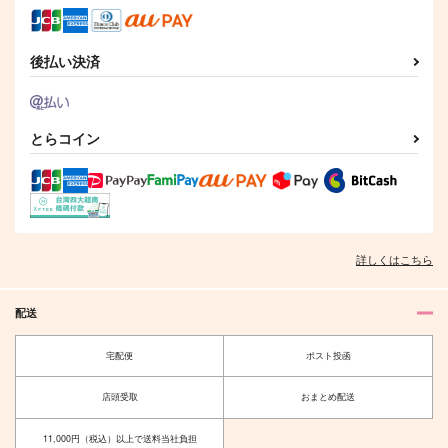
二十日。
787
787
円
円
（税込）
（税込）
315
円
（税込）
山田一郎×碧棺左馬刻
凪誠士郎×御影玲王
後払い決済
山田一郎×碧棺左馬刻
サンプル
サンプル
サンプル
作品詳細
作品詳細
作品詳細
とらコイン
詳しくはこちら
配送
宅配便
ポスト投函
店頭受取
おまとめ配送
ぬいと暮らす4騎士
【原神】ねこぬいアク
リルキーホルダー
A-K
（空）
11,000円（税込）以上で送料当社負担
大吉農園