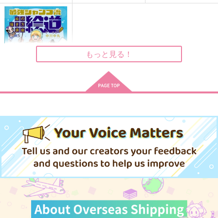
アンダーヴェール
アバンチュールの戯言
Petrichor
Fragment
夜明けとヴェール
夜明けとヴェール
999
787
787
もっと見る！
円
円
円
（税込）
（税込）
（税込）
夏油傑×五条悟
カイザー×潔世一
カイザー×潔世一
サンプル
サンプル
サンプル
作品詳細
作品詳細
作品詳細
最強ジャンプ流絵の描
き方講座「絵道」
集英社インター
572
円
（税込）
サンプル
作品詳細