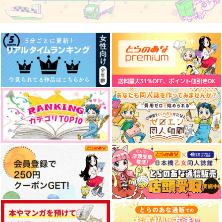
Veil
23:45
ぬいパレード
twilight
夜明けとヴェール
churaumi
330
787
330
円
円
円
（税込）
（税込）
（税込）
赤井秀一×安室透
カイザー×潔世一
流川楓×三井寿
サンプル
サンプル
サンプル
作品詳細
作品詳細
作品詳細
ぬいぐるみのひめじま
ほわほわでヌイヌイ鳴
Out of the bule