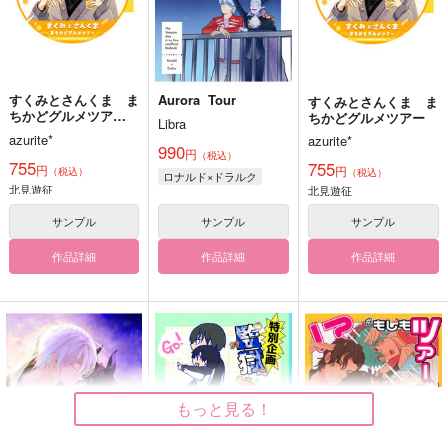
すくみとさんくま ま
Aurora Tour
すくみとさんくま ま
ちかどグルメツア
ちかどグルメツアー
Libra
ー オマケツキ
azurite*
azurite*
990
円
（税込）
755
755
円
円
（税込）
（税込）
ロナルド×ドラルク
北見遊征
北見遊征
サンプル
サンプル
サンプル
作品詳細
作品詳細
作品詳細
もっと見る！