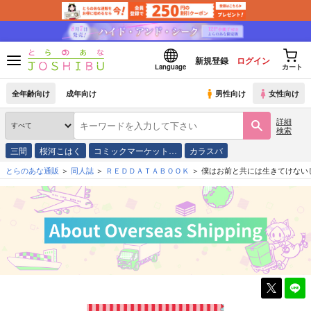
新規登録
ログイン
Language
カート
全年齢向け
成年向け
男性向け
女性向け
詳細
検索
三間
桜河こはく
コミックマーケット…
カラスバ
とらのあな通販
同人誌
ＲＥＤＤＡＴＡＢＯＯＫ
僕はお前と共には生きてけない