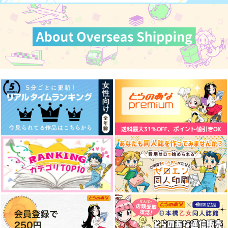
作品詳細
作品詳細
作品詳細
僕とお前の今日のレシ
僕とお前の今日のレシ
僕とお前の今日のレシ
ピ2.5
ピ2
ピ
Kanon.
Kanon.
Kanon.
629
944
822
円
円
円
（税込）
（税込）
（税込）
芥川龍之介×中島敦
芥川龍之介×中島敦
芥川龍之介×中島敦
サンプル
サンプル
サンプル
役目を果たした日陰の
転生したら捨てられた
婚約が白紙になりまし
作品詳細
作品詳細
作品詳細
勇者は、辺境で自由に
が、拾われて楽しく生
た。あとは自由に生き
生きていきます 3
きています。 7
ていきます
スターツ出版
アルファポリス
ＳＢクリエイティブ
781
1,540
1,540
円
円
円
（税込）
（税込）
（税込）
サンプル
サンプル
サンプル
作品詳細
作品詳細
作品詳細