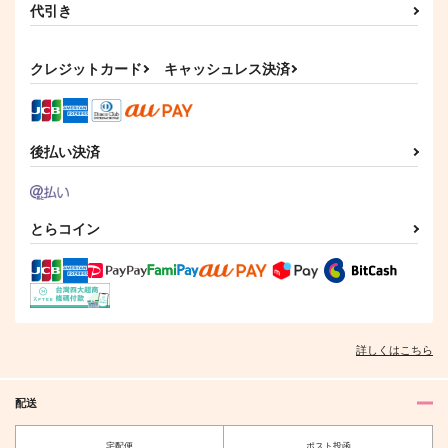
代引き
クレジットカード
キャッシュレス決済
ぼくらはこうして生き
生きていく世界
生きてて欲しいだけな
ていく
のに！
錯月
麦ちょこごはん
ひとつぶ。
2,500
円
後払い決済
（税込）
1,100
110
円
円
（税込）
（税込）
ゲゲ郎×水木
雑渡昆奈門×善法寺伊作
諸伏景光×女夢主
サンプル
サンプル
サンプル
とらコイン
目覚めたら最強装備と
29歳独身は異世界で
宇宙船持ちだったの
自由に生きた……かっ
作品詳細
作品詳細
作品詳細
で、一戸建て目指して
た。 8
KADOKAWA
KADOKAWA
傭兵として自由に生き
たい 11
836
792
円
円
（税込）
（税込）
サンプル
サンプル
詳しくはこちら
作品詳細
作品詳細
配送
宅配便
ポスト投函