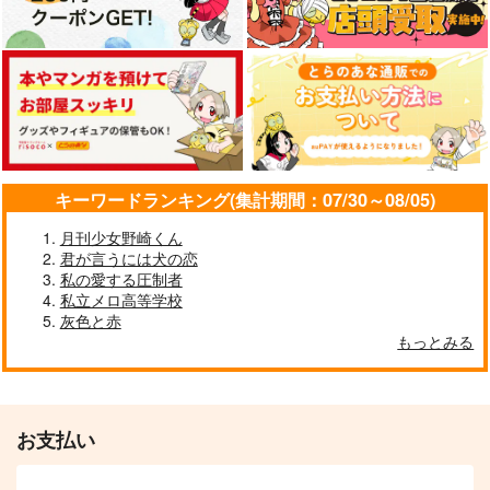
夢の続きはパーティー
僕とかっちゃんの幼な
とある僕の非日常【ア
の後で【おまけなし】
じみＲＴＡ！
クリルシールなし】
ワンだふるワールド
暗中最中
夕暮れ向日葵
1,375
880
590
キーワードランキング(集計期間：07/30～08/05)
円
円
円
（税込）
（税込）
（税込）
剣持刀也
松野カラ松×松野おそ松
爆豪勝己×緑谷出久
月刊少女野崎くん
君が言うには犬の恋
サンプル
サンプル
サンプル
カット&ペーストでこ
世界最強の魔女、始め
生まれた直後に捨てら
私の愛する圧制者
の世界を生きてい
ました 私だけ『攻略
れたけど、前世が大賢
私立メロ高等学校
作品詳細
作品詳細
作品詳細
く 16
サイト』を見れる世界
者だったので余裕で生
集英社
講談社
アース・スター エン
で自由に生きます 13
灰色と赤
きてます 最強赤ちゃ
ターテイメント
ん大暴走 16
792
792
もっとみる
円
円
（税込）
（税込）
726
円
（税込）
サンプル
サンプル
サンプル
お支払い
作品詳細
作品詳細
作品詳細