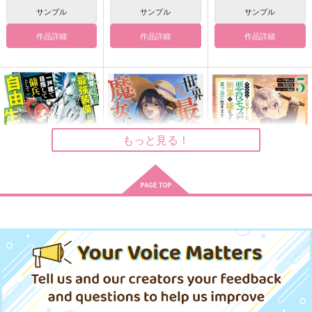
サンプル
サンプル
サンプル
作品詳細
作品詳細
作品詳細
春雨はねむる
女装した僕とデートで
僕の知らないお前でい
きるかな？
るな。
Hoodtei
SNBK
DNAがダメ
770
もっと見る！
円
（税込）
787
629
円
円
（税込）
（税込）
松野おそ松×松野チョロ松
スタンリー×Dr.XENO
食満留三郎×善法寺伊作
サンプル
サンプル
サンプル
作品詳細
作品詳細
作品詳細
目覚めたら最強装備と
世界最強の魔女、始め
やり込んだ乙女ゲーム
宇宙船持ちだったの
ました 私だけ『攻略
の悪役モブですが、断
で、一戸建て目指して
サイト』を見れる世界
罪は嫌なので真っ当に
KADOKAWA
講談社
ＴＯブックス
傭兵として自由に生き
で自由に生きます 12
生きます@COMIC 5
たい 17
1,650
792
759
円
円
円
（税込）
（税込）
（税込）
サンプル
サンプル
サンプル