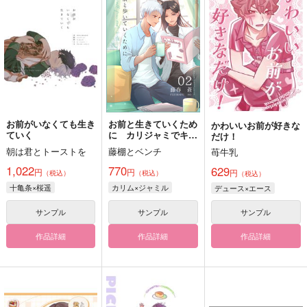
お前がいなくても生き
お前と生きていくため
かわいいお前が好きな
ていく
に カリジャミでキャ
だけ！
ットバース 2
朝は君とトーストを
藤棚とベンチ
苺牛乳
1,022
770
629
円
円
円
（税込）
（税込）
（税込）
十亀条×桜遥
カリム×ジャミル
デュース×エース
サンプル
サンプル
サンプル
作品詳細
作品詳細
作品詳細