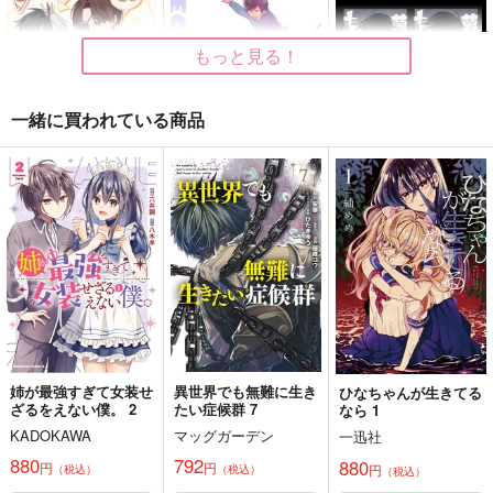
もっと見る！
一緒に買われている商品
君とお前は お腹いっ
PIECE OF CAKE
墓場まで、もってきゃ
ぱい！
いい。
キナコロンド
らっきーはいてい
BLIPBLOP
787
円
（税込）
900
986
円
円
（税込）
（税込）
松野一松×松野チョロ松
蘇枋隼飛×桜遥
松野チョロ松×松野カラ松
サンプル
サンプル
サンプル
作品詳細
作品詳細
作品詳細
姉が最強すぎて女装せ
異世界でも無難に生き
ひなちゃんが生きてる
ざるをえない僕。 2
たい症候群 7
なら 1
KADOKAWA
マッグガーデン
一迅社
880
792
880
円
円
円
（税込）
（税込）
（税込）