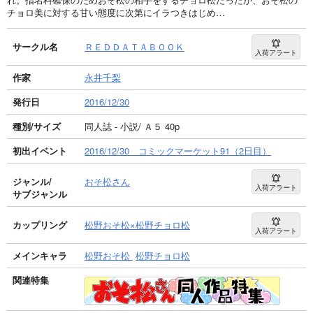
チョロ美に対する甘い態度に次第にイラつきはじめ…
サークル名
ＲＥＤＤＡＴＡＢＯＯＫ
入荷アラート
作家
永井千梨
発行日
2016/12/30
種別/サイズ
同人誌 - 小説/ Ａ５ 40p
初出イベント
2016/12/30 コミックマーケット91（2日目）
ジャンル/
おそ松さん
入荷アラート
サブジャンル
カップリング
松野おそ松×松野チョロ松
入荷アラート
メインキャラ
松野おそ松
松野チョロ松
関連特集