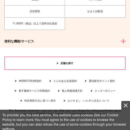
店頭受取
おまとめ配送
それでも今を生きてい
【再販】生きてこそ。
11,000円（税込）以上で送料当社負担
く
aoyukiko08
空色時間
385
円
（税込）
1,305
便利な機能/サービス
円
（税込）
冨岡義勇×胡蝶しのぶ
リンク×ゼルダ
サンプル
サンプル
店舗を探す
作品詳細
作品詳細
WEBSITE利用規約
とらのあな会員規約
通信販売ポイント規約
電子書籍サービス利用規約
個人情報保護方針
クッキーポリシー
特定商取引法に基づく表示
なりすまし・いたずら注文について
For Overseas customer, now you can ship your purchases by using purchases agent
services “AOCS”! Click {more…} for more information …
more
To provide you the best service, this website uses cookies.See our Cookie
Policy to learn more.You must agree to the use of cookies to browse the
website, but you can also refuse the use of some cookies through your browser
settings.