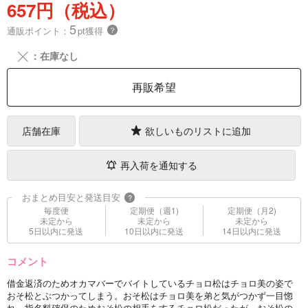
657円（税込）
5
通販ポイント：
pt獲得
？
╳
：在庫なし
再販希望
店舗在庫
欲しいものリストに追加
再入荷を通知する
おまとめ目安と発送目安
?
毎度便
定期便（週1)
定期便（月2)
未定から
未定から
未定から
5日以内に発送
10日以内に発送
14日以内に発送
コメント
借金返済のためオカマバーでバイトしているチョロ松はチョロ美の姿で
おそ松とぶつかってしまう。おそ松はチョロ美を弟と気がつかず一目惚
れ。指名料確保のためおそ松の相手をするチョロ松だったが、おそ松の