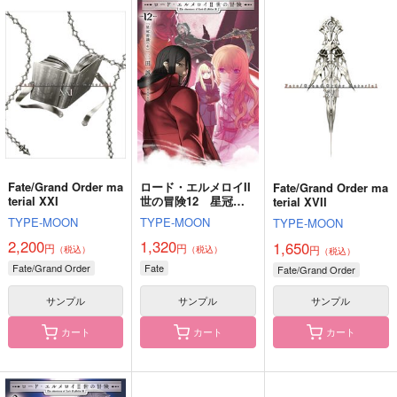
ロード・エルメロイII
ロード・エルメロイII
Once in a blue moon
世の冒険9 星冠密議
世の冒険12 星冠密
ブルーアワー
（１）
議（4）
TYPE-MOON
TYPE-MOON
629
円
（税込）
1,210
1,320
円
円
（税込）
（税込）
パーシヴァル×バーソロミュー
サンプル
サンプル
サンプル
作品詳細
作品詳細
作品詳細
Fate/Grand Order ma
ロード・エルメロイII
Fate/Grand Order ma
terial XXI
世の冒険12 星冠密
terial XVII
議（4）
TYPE-MOON
TYPE-MOON
TYPE-MOON
2,200
1,320
1,650
円
円
円
（税込）
（税込）
（税込）
Fate/Grand Order
Fate
Fate/Grand Order
サンプル
サンプル
サンプル
カート
カート
カート
落ちる春を掬う手は
奈落の底にて
Romancia07