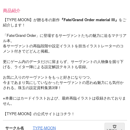
商品紹介
【TYPE-MOON】が贈る冬の新作
『Fate/Grand Order material III』
をご
紹介します！
「Fate/Grand Order」に登場するサーヴァントたちの魅力に迫るマテリア
ル本。
各サーヴァントの再臨段階や設定イラストを担当イラストレーターのコ
メント付きでどどんと掲載。
更にゲーム内のデータだけに留まらず、サーヴァントの人物像を掘り下
げる、ライター陣による設定解説テキストも収録。
お気に入りのサーヴァントをもっと好きになりつつ、
今まであまり気にしていなかったサーヴァントの思わぬ魅力にも気付か
される。珠玉の設定資料集第3弾！
※本書にはカードイラストおよび、最終再臨イラストは収録されておりま
せん。
【TYPE-MOON】の公式サイトはコチラ！
サークル名
TYPE-MOON