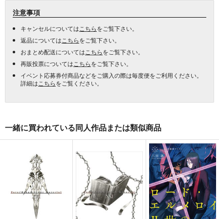
注意事項
キャンセルについては
こちら
をご覧下さい。
返品については
こちら
をご覧下さい。
おまとめ配送については
こちら
をご覧下さい。
再販投票については
こちら
をご覧下さい。
イベント応募券付商品などをご購入の際は毎度便をご利用ください。
詳細は
こちら
をご覧ください。
一緒に買われている同人作品または類似商品