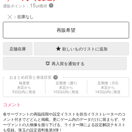
15
通販ポイント：
pt獲得
？
╳
：在庫なし
再販希望
店舗在庫
欲しいものリストに追加
再入荷を通知する
おまとめ目安と発送目安
?
毎度便
定期便（週1)
定期便（月2)
未定から
未定から
未定から
5日以内に発送
10日以内に発送
14日以内に発送
コメント
各サーヴァントの再臨段階や設定イラストを担当イラストレーターのコ
メント付きでどどんと掲載。更にゲーム内のデータだけに留まらず、サ
ーヴァントの人物像を掘り下げる、ライター陣による設定解説テキスト
も収録。珠玉の設定資料集第3弾！