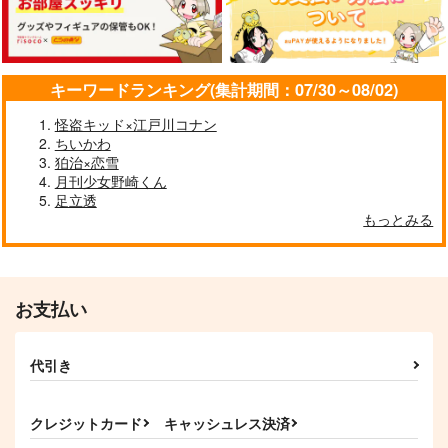
（税込）
五条悟×夏油傑
烏旅人×氷織羊
御影玲王×凪誠士郎
サンプル
サンプル
サンプル
キーワードランキング(集計期間：07/30～08/02)
作品詳細
作品詳細
作品詳細
怪盗キッド×江戸川コナン
ちいかわ
狛治×恋雪
月刊少女野崎くん
足立透
もっとみる
お支払い
ムーンジェリーにさそ
本庄雷太アートワーク
代引き
われて
ス Fate/Grand Order
篇03
Celeste
PhraseGallery
クレジットカード
キャッシュレス決済
472
3,300
円
円
（税込）
（税込）