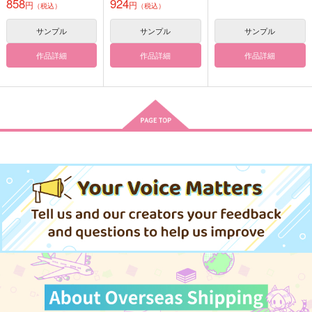
ロン 不機嫌サマー・
858
924
Dolce
円
円
（税込）
（税込）
1,210
2,463
オベロンVer. 完成品
円
円
（税込）
（税込）
550
円
カーマ
（税込）
サンプル
サンプル
サンプル
エンディミオン×セレニティ
作品詳細
作品詳細
作品詳細
サンプル
サンプル
サンプル
作品詳細
作品詳細
作品詳細
千夜一恋-第一話-
アニマルシュート！ブ
Moon Night Monster
ルエゴ
Star☆Moon
ドブ屋
Star☆Moon
787