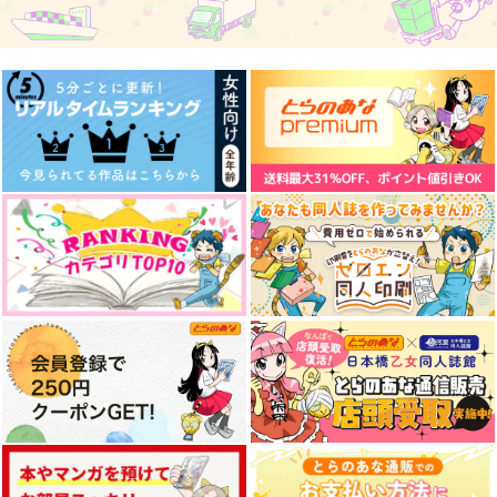
990
円
円
（税込）
（税込）
1,100
円
（税込）
烏旅人×氷織羊
越知月光×毛利寿三郎
烏旅人×氷織羊
サンプル
サンプル
サンプル
作品詳細
作品詳細
作品詳細
アニマルシュート！ブ
Blue Moon
To the moon and bac
ルエゴ2
k
魑魅魍魎
Star☆Moon
みずかふぇ
1,100
円
（税込）
787
330
円
円
（税込）