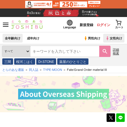
新規登録
ログイン
Language
カート
全年齢向け
成年向け
男性向け
女性向け
詳細
検索
三間
桜河こはく
Dr.STONE
薬屋のひとりごと
とらのあな通販
同人誌
TYPE-MOON
Fate/Grand Order material III