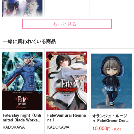
（中）
Bad Quarto
m.m.m.
コレ！
629
3,615
円
円
（税込）
（税込）
1,430
円
（税込）
オベロン
ブリュンヒルデ
もっと見る！
武田晴信
サンプル
サンプル
サンプル
一緒に買われている商品
作品詳細
作品詳細
作品詳細
ロード・エルメロイII
世の冒険9 星冠密議
（１）
TYPE-MOON
1,210
円
（税込）
Fate
サンプル
カート
Fate/stay night〈Unli
Fate/Samurai Remna
オランジュ・ルージ
mited Blade Works〉
nt 1
ュ Fate/Grand Order
FGO Illustrations 12
Beautiful Heroes
Twinkle Twinkle Littl
8
ねんどろいどどー
KADOKAWA
KADOKAWA
10,000
e Moon
円
（税込）
る プリテンダー/オベ
ReDrop
マグナム９