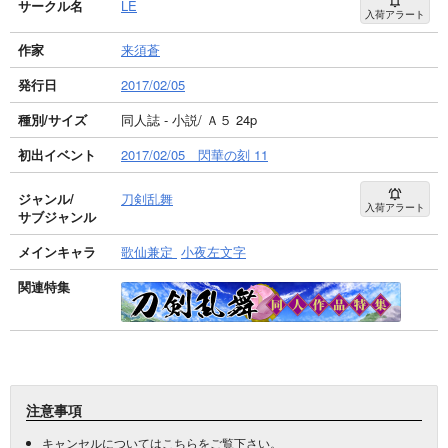
サークル名
LE
入荷アラート
作家
来須蒼
発行日
2017/02/05
種別/サイズ
同人誌 - 小説/ Ａ５ 24p
初出イベント
2017/02/05 閃華の刻 11
ジャンル/
刀剣乱舞
入荷アラート
サブジャンル
メインキャラ
歌仙兼定
小夜左文字
関連特集
注意事項
キャンセルについては
こちら
をご覧下さい。