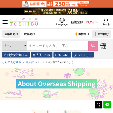
新規登録
ログイン
Language
カート
全年齢向け
成年向け
男性向け
女性向け
詳細
検索
月刊少女野崎くん
魔法使いの夜
Dr.STONE
タペストリー
とらのあな通販
同人誌
LE
いろはにこんぺいとう