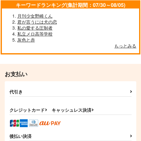
サンプル
サンプル
サンプル
キーワードランキング(集計期間：07/30～08/05)
作品詳細
作品詳細
作品詳細
月刊少女野崎くん
君が言うには犬の恋
私の愛する圧制者
私立メロ高等学校
灰色と赤
date date date
ジャージ本
もっとみる
ポップコーンタイム
道草ランプ
787
1,887
円
円
専売
専売
（税込）
（税込）
刀剣乱舞
刀剣乱舞
小夜左文字
お支払い
刀剣男士×審神者
薬研藤四郎
オールキャラ
サンプル
サンプル
代引き
カート
カート
最後に愛をひとさじ
今日の弁当なんじゃろ
除霊スキマバイトの青
な３
江くんと歌仙くんの本
楽園図書館
クレジットカード
キャッシュレス決済
金瘡屋本舗
ふじある茶房
629
円
（税込）
1,430
944
円
円
（税込）
（税込）
燭台切光忠×歌仙兼定
歌仙兼定
にっかり青江×歌仙兼定
後払い決済
サンプル
サンプル
サンプル