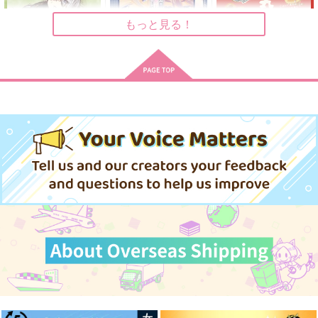
787
944
円
円
（税込）
（税込）
スグリ×アオイ
オールキャラ
もっと見る！
大倶利伽羅×歌仙兼定
サンプル
サンプル
サンプル
作品詳細
作品詳細
作品詳細
ふわふわくんと俺とふ
主従の休息につき、ル
本丸推ごはん
わふわくん
ームキーのご準備を
みくちん本丸
鮫型手榴弾
蒼月の箱庭
944
円
専売
（税込）
440
1,320
円
円
専売
（税込）
（税込）
刀剣乱舞
燭台切光忠
刀剣乱舞
山姥切長義
刀剣乱舞
歌仙兼定
小夜左文字
刀剣男士×審神者
サンプル
サンプル
サンプル
カート
カート
カート
兼定の先輩くん
誉ご褒美
続 落ち込む審神者が
おりまして
茶碗飯
dream leaf
dream leaf
787
944
円
円
（税込）
（税込）
1,100
円
人間無骨
オールキャラ
（税込）