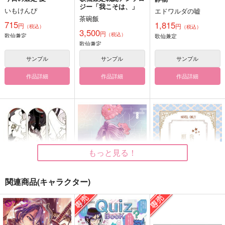
ジー「我こそは、」
いもけんぴ
エドワルダの嘘
茶碗飯
715
1,815
円
円
（税込）
（税込）
3,500
円
（税込）
歌仙兼定
歌仙兼定
歌仙兼定
サンプル
サンプル
サンプル
作品詳細
作品詳細
作品詳細
もっと見る！
関連商品(キャラクター)
エドワルダの嘘再録集
花葬の約束
我侭一つ願うなら
エドワルダの嘘
おむすびおいしい
白霜亭