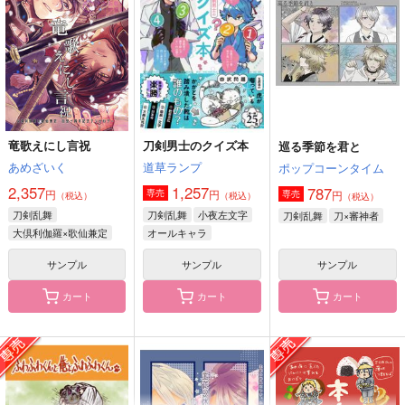
5,280
1,572
472
円
円
円
（税込）
（税込）
（税込）
歌仙兼定
和泉守兼定×歌仙兼定
燭台切光忠×歌仙兼定
サンプル
サンプル
サンプル
作品詳細
作品詳細
作品詳細
竜歌えにし言祝
刀剣男士のクイズ本
巡る季節を君と
あめざいく
道草ランプ
ポップコーンタイム
2,357
1,257
787
円
円
専売
円
専売
（税込）
（税込）
（税込）
刀剣乱舞
刀剣乱舞
小夜左文字
刀剣乱舞
刀×審神者
大倶利伽羅×歌仙兼定
オールキャラ
サンプル
サンプル
サンプル
カート
カート
カート
歌仙兼定はだいたい厨
あなたの声で世界が廻
ウワサのフタリ
にいる 18膳目
る
蒼に彩
茶碗飯
愛逢月
472
円
（税込）