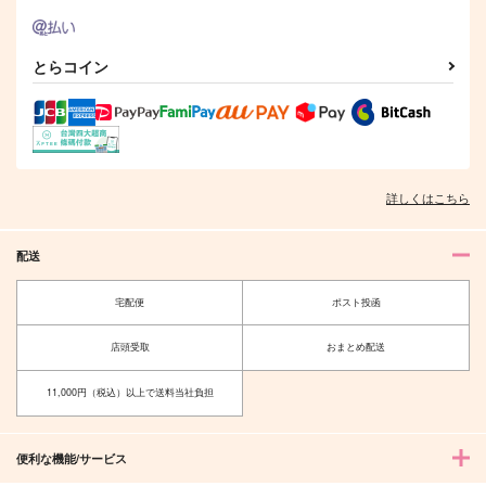
作品詳細
作品詳細
作品詳細
とらコイン
詳しくはこちら
配送
宅配便
ポスト投函
歌仙兼定はだいたい厨
歌仙兼定はだいたい厨
にいる 再録集・その
にいる 再録集・その
店頭受取
おまとめ配送
3
2
茶碗飯
茶碗飯
2,200
1,980
円
円
11,000円（税込）以上で送料当社負担
（税込）
（税込）
オールキャラ
歌仙兼定
サンプル
サンプル
便利な機能/サービス
作品詳細
作品詳細