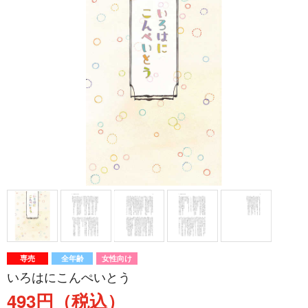
専売
全年齢
女性向け
いろはにこんぺいとう
493円（税込）