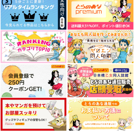
オールキャラ
サンプル
サンプル
サンプル
作品詳細
作品詳細
作品詳細
茶碗飯再録定食1
我侭一つ願うなら
花葬の約束
茶碗飯
白霜亭
おむすびおいしい
2,357
472
1,572
円
円
専売
円
専売
（税込）
（税込）
（税込）
オールキャラ
刀剣乱舞
刀剣乱舞
刀剣乱舞
歌仙兼定
燭台切光忠×歌仙兼定
サンプル
サンプル
サンプル
カート
カート
カート
ディフェリアグレイ
竜歌えにし言祝
濃州関住兼定作15
蒼色系統
あめざいく
ひだりや
975
2,357
1,320
円
円
円
（税込）
（税込）
（税込）
歌仙兼定
山姥切長義×女審神者
大倶利伽羅×歌仙兼定