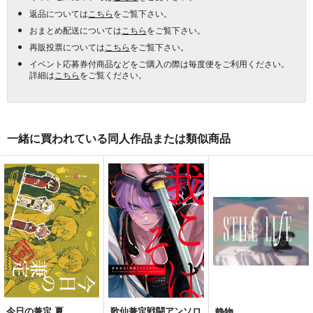
返品については
こちら
をご覧下さい。
おまとめ配送については
こちら
をご覧下さい。
再販投票については
こちら
をご覧下さい。
イベント応募券付商品などをご購入の際は毎度便をご利用ください。
詳細は
こちら
をご覧ください。
一緒に買われている同人作品または類似商品
今日の兼定 夏
歌仙兼定戦闘アンソロ
静物