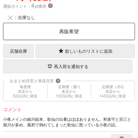
4
通販ポイント：
pt獲得
？
╳
：在庫なし
再販希望
店舗在庫
欲しいものリストに追加
再入荷を通知する
おまとめ目安と発送目安
?
毎度便
定期便（週1)
定期便（月2)
未定から
未定から
未定から
5日以内に発送
10日以内に発送
14日以内に発送
コメント
小夜メインの細川組本。歌仙の出番はほぼありません。和泉守と宗三と
堀川が多め。風邪で倒れてしまった歌仙に怒っている小夜の話。