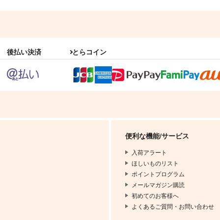
それはまるでドラマのような
フラグメントミラー
ワンだふるワールド
好屋牢
1,375
1,000
6
円
円
（税込）
（税込）
松
松野カラ松×松野おそ松
松野カラ松×松野一松
後払い決済
とらコイン
サンプル
作品詳細
サンプル
作品詳細
便利な機能/サービス
入荷アラート
ほしいものリスト
ポイントプログラム
メールマガジン購読
初めてのお客様へ
よくあるご質問・お問い合わせ