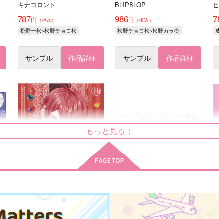
キナコロンド
BLIPBLOP
787
986
7
円
円
（税込）
（税込）
松野一松×松野チョロ松
松野チョロ松×松野カラ松
サンプル
作品詳細
サンプル
作品詳細
もっと見る！
ダイスキForever
Too Over!