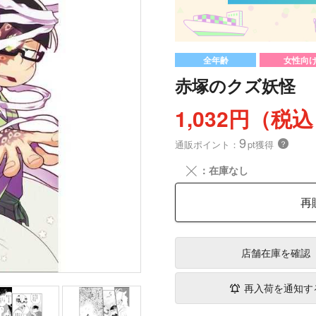
全年齢
女性向
赤塚のクズ妖怪
1,032円（税
9
通販ポイント：
pt獲得
？
╳
：在庫なし
再
店舗在庫
を確認
再入荷を通知す