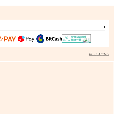
とらゲルゲ
琴線の音色
ひっつきもっつき
てぴとくら～地球のへそ～
58
440
円
円
（税込）
（税込）
野カラ松
松野カラ松
サンプル
作品詳細
サンプル
作品詳細
詳しくはこちら