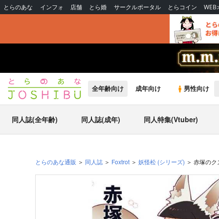
とらのあな
インフォ
店舗
とら婚
サークルポータル
とらコイン
WE
全年齢向け
成年向け
男性向け
同人誌(全年齢)
同人誌(成年)
同人特集(Vtuber)
とらのあな通販
同人誌
Foxtrot
妖怪松
(シリーズ)
赤塚のク