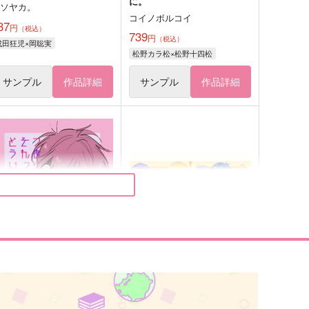
に。
ヒソヤカ。
コイノボルコイ
87
円
（税込）
739
円
（税込）
成田狂児×岡聡実
松野カラ松×松野十四松
サンプル
作品詳細
サンプル
作品詳細
つまりそれってどういうこ
オレはつよい！