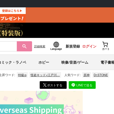
新規登録
ログイン
詳細
検索
Language
カート
コミック・ラノベ
ホビー
映像/音楽/ゲーム
電子書
上昇ワード:
特級α
怪盗キッド×江戸川…
人気ワード:
原神
Dr.STONE
ポストする
LINEで送る