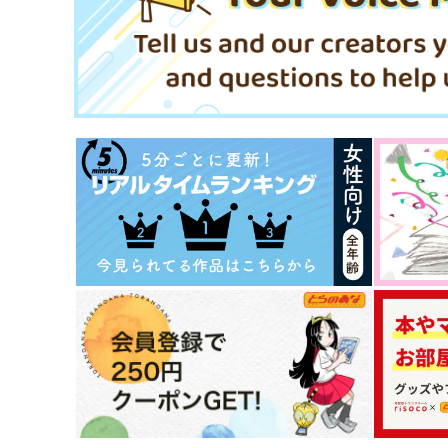
てぴとくら～地球のへそ～
808
1,210
625
円
円
（税込）
（税込）
松野カラ松
松野カラ松×松野おそ松
サンプル
作品詳細
サンプル
作品詳細