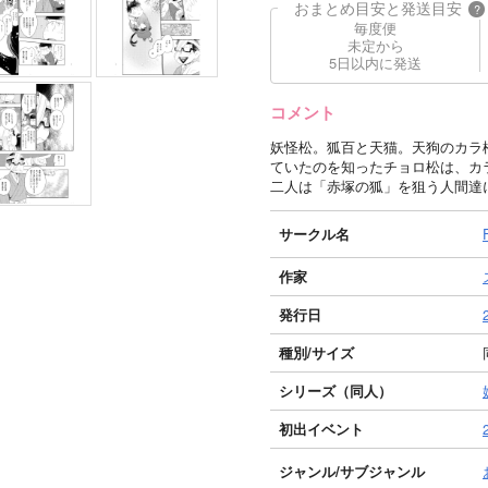
おまとめ目安と発送目安
?
毎度便
未定から
5日以内に発送
コメント
妖怪松。狐百と天猫。天狗のカラ
ていたのを知ったチョロ松は、カ
二人は「赤塚の狐」を狙う人間達
サークル名
作家
発行日
種別/サイズ
シリーズ（同人）
初出イベント
ジャンル/
サブジャンル