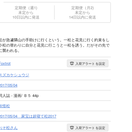
定期便（週1)
定期便（月2)
未定から
未定から
10日以内に発送
14日以内に発送
松が急遽隣山の手助けに行くという。一松と花見に行く約束をし
ラ松の替わりに自分と花見に行こうと一松を誘う。だがその先で
に襲われる。
Foxtrot
入荷アラート
を設定
スズカケシュウジ
2017/05/04
同人誌 - 漫画/ Ｂ５ 44p
妖怪松
2017/05/04 家宝は超寝て松2017
おそ松さん
入荷アラート
を設定