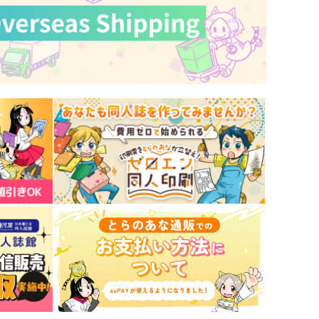
と？
いわし定食
ホクリホカ。
715
円
（税込）
62
円
（税込）
松野カラ松
松野おそ松×松野一松
サンプル
作品詳細
サンプル
作品詳細