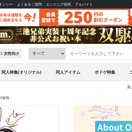
Bオンリー
よくあるご質問
エンジニア採用
アルバイト
女性向け
同人特集(オリジナル)
同人アイテム
ボドゲ特集
急
ズ妖怪