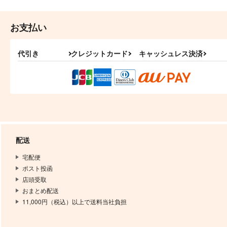
ぽっかぽかぽか
あの頃の俺たちは
コイノボルコイ
はちみつノイズ
お支払い
787
787
円
円
（税込）
（税込）
松野カラ松×松野十四松
松野一松×松野おそ松
代引き
クレジットカード
キャッシュレス決済
サンプル
作品詳細
サンプル
作品詳細
配送
宅配便
ポスト投函
店頭受取
おまとめ配送
11,000円（税込）以上で送料当社負担