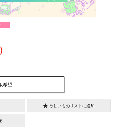
け
込）
販希望
欲しいものリストに追加
る