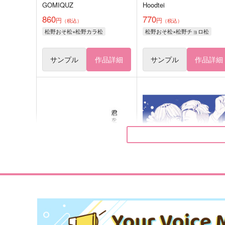
GOMIQUZ
Hoodtei
860
770
円
円
（税込）
（税込）
松野おそ松×松野カラ松
松野おそ松×松野チョロ松
サンプル
作品詳細
サンプル
作品詳細
君を知りたい
かけら