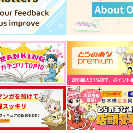
いわし定食
はちみつノイズ
1,143
787
円
円
（税込）
（税込）
3
松野おそ松
松野一松×松野おそ松
サンプル
作品詳細
サンプル
作品詳細