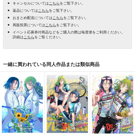
キャンセルについては
こちら
をご覧下さい。
返品については
こちら
をご覧下さい。
おまとめ配送については
こちら
をご覧下さい。
再販投票については
こちら
をご覧下さい。
イベント応募券付商品などをご購入の際は毎度便をご利用ください。
詳細は
こちら
をご覧ください。
一緒に買われている同人作品または類似商品