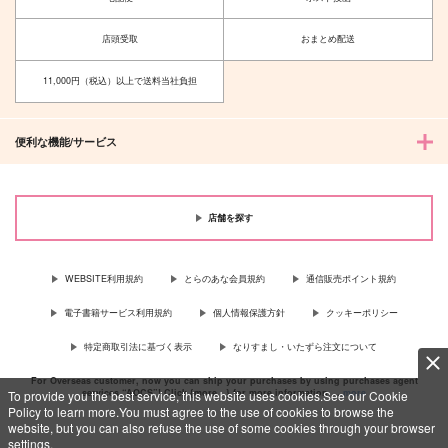
店頭受取
おまとめ配送
11,000円（税込）以上で送料当社負担
便利な機能/サービス
店舗を探す
WEBSITE利用規約
とらのあな会員規約
通信販売ポイント規約
電子書籍サービス利用規約
個人情報保護方針
クッキーポリシー
特定商取引法に基づく表示
なりすまし・いたずら注文について
For Overseas customer, now you can ship your purchases by using purchases agent
services “AOCS”! Click {more…} for more information …
more
To provide you the best service, this website uses cookies.See our Cookie
Policy to learn more.You must agree to the use of cookies to browse the
website, but you can also refuse the use of some cookies through your browser
settings.