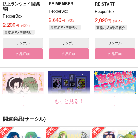
頂上ランウェイ[総集
RE:MEMBER
RE:START
編]
PepperBox
PepperBox
PepperBox
2,640
2,090
円
円
（税込）
（税込）
2,200
円
（税込）
東堂尽八×巻島裕介
東堂尽八×巻島裕介
東堂尽八×巻島裕介
サンプル
サンプル
サンプル
作品詳細
作品詳細
作品詳細
もっと見る！
関連商品(サークル)
はじまり、おわり、こ
君とシネマアイスキャ
東堂巻島はSEXがした