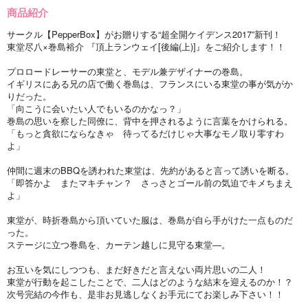
商品紹介
サークル【PepperBox】がお贈りする“超全開ケイデンス2017”新刊！
東堂尽八×巻島裕介 『頂上ランウェイ[後編(上)]』をご紹介します！！
プロロードレーサーの東堂と、モデル兼デザイナーの巻島。
イギリスにある兄の店で働く巻島は、フランスにいる東堂の事が気がか
りだった。
「向こうに会いたい人でもいるのかなっ？」
巻島の思いを察した同僚に、背中を押されるように言葉をかけられる。
「もっと貪欲にならなきゃ 待ってるだけじゃ大事なモノ取り零すわ
よ」
仲間に週末のBBQを誘われた東堂は、先約があると言って誘いを断る。
「即答かよ またマキチャン？ さっさとゴール前の気迫でキメちまえ
よ」
東堂が、時折巻島から頂いていた服は、巻島が自ら手がけた一点ものだ
った。
ステージに立つ巻島を、カーテン越しに見守る東堂―。
お互いを気にしつつも、まだ好きだと言えない両片思いの二人！
東堂が行動を起こしたことで、二人はどのような結末を迎えるのか！？
次号完結の今作も、是非お見逃しなくお手元にてお楽しみ下さい！！