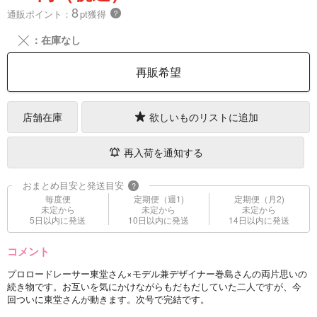
8
通販ポイント：
pt獲得
？
╳
：在庫なし
再販希望
店舗在庫
欲しいものリストに追加
再入荷を通知する
おまとめ目安と発送目安
?
毎度便
定期便（週1)
定期便（月2)
未定から
未定から
未定から
5日以内に発送
10日以内に発送
14日以内に発送
コメント
プロロードレーサー東堂さん×モデル兼デザイナー巻島さんの両片思いの
続き物です。お互いを気にかけながらもだもだしていた二人ですが、今
回ついに東堂さんが動きます。次号で完結です。