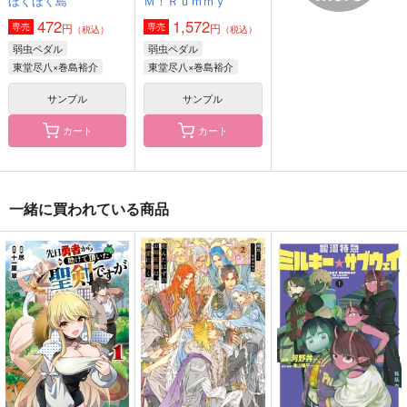
ほくほく島
Ｍ！Ｒｕｍｍｙ
787
380
220
円
円
円
（税込）
（税込）
（税込）
472
1,572
円
円
専売
専売
（税込）
（税込）
睦月始×霜月隼
流川楓×三井寿
東堂尽八×小野田坂道
弱虫ペダル
弱虫ペダル
サンプル
サンプル
サンプル
東堂尽八×巻島裕介
東堂尽八×巻島裕介
作品詳細
作品詳細
作品詳細
サンプル
サンプル
カート
カート
一緒に買われている商品
青から生まれたこの世
尽期の君に捧ぐ
私立綾カ島学園
界で
折々
推寿司はエンガワ
炭水化物幸福論
550
2,420
円
円
（税込）
（税込）
472
円
（税込）