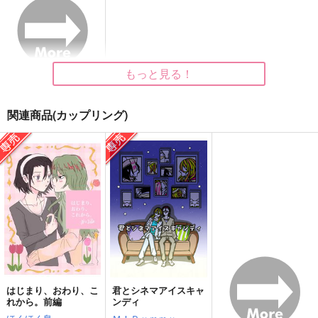
彩月回廊
787
472
715
円
円
円
（税込）
（税込）
（税込）
四年生
ロナルド×ドラルク
宵越竜哉×王城正人
サンプル
サンプル
サンプル
もっと見る！
作品詳細
作品詳細
作品詳細
関連商品(カップリング)
その超常現象、調査し
長時間フライト、ロー
ログアウトできませ
ます
スト、あるいはキャラ
ん！？
はじまり、おわり、こ
君とシネマアイスキャ
メリゼ
れから。前編
ンディ
Apple pie
俺のソナタ
餅粉