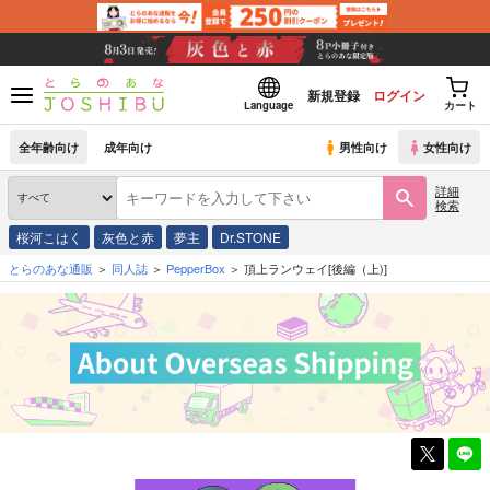
新規登録
ログイン
Language
カート
全年齢向け
成年向け
男性向け
女性向け
詳細
検索
桜河こはく
灰色と赤
夢主
Dr.STONE
とらのあな通販
同人誌
PepperBox
頂上ランウェイ[後編（上)]