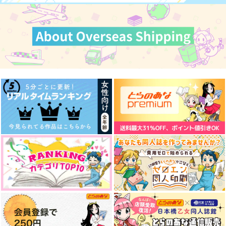
マックス×カート
サンプル
サンプル
サンプル
作品詳細
作品詳細
作品詳細
Waiting for you.
TONARI NO FUTARI
ねずみ工房
CALAWAY
1,430
550
円
円
（税込）
（税込）
エース×デュース
稲葉江×富田江