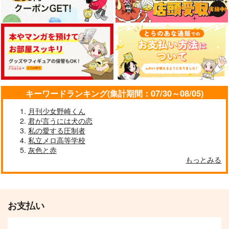
サンプル
サンプル
作品詳細
作品詳細
キーワードランキング(集計期間：07/30～08/05)
月刊少女野崎くん
君が言うには犬の恋
私の愛する圧制者
私立メロ高等学校
灰色と赤
もっとみる
お支払い