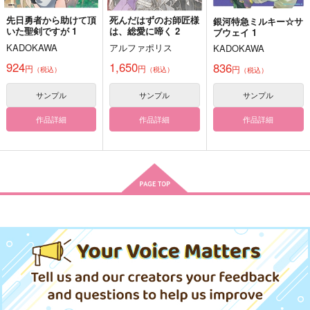
山田利吉×土井半助
八凪幸人×沙川尽義
東堂尽八×真波山岳
先日勇者から助けて頂
死んだはずのお師匠様
銀河特急ミルキー☆サ
いた聖剣ですが 1
は、総愛に啼く 2
ブウェイ 1
サンプル
サンプル
サンプル
KADOKAWA
アルファポリス
KADOKAWA
作品詳細
作品詳細
作品詳細
924
1,650
836
円
円
円
（税込）
（税込）
（税込）
サンプル
サンプル
サンプル
作品詳細
作品詳細
作品詳細
東巻概念マスキングテ
満天のぼくら
【恋情】という名のバ
ープ
グ
たんぽぽ長屋三丁目
コビトノユメ
裏の裏は表
550
円
（税込）
770
472
円
円
（税込）
（税込）
マックス×カート
東堂尽八