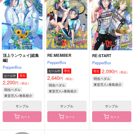
れから。前編
ンディ
い
ほくほく島
Ｍ！Ｒｕｍｍｙ
FLEX-ABLE
472
1,572
880
円
円
円
（税込）
（税込）
（税込）
東堂尽八×巻島裕介
東堂尽八×巻島裕介
東堂尽八×巻島裕介
サンプル
サンプル
サンプル
作品詳細
作品詳細
作品詳細
頂上ランウェイ[総集
RE:MEMBER
RE:START
編]
PepperBox
PepperBox
PepperBox
2,090
セール中
専売
円
専売
（税込）
セール中
専売
2,640
円
弱虫ペダル
（税込）
2,200
円
（税込）
東堂尽八×巻島裕介
弱虫ペダル
弱虫ペダル
東堂尽八×巻島裕介
東堂尽八×巻島裕介
サンプル
サンプル
サンプル
カート
カート
カート
30年後の頂上決戦
ミリしら頂上決戦の段
考えるより先に
ナマクラパーマ
いぬまみれ