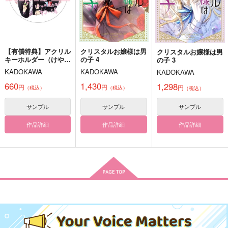
真壁一騎×皆城総士
真壁一騎×皆城総士
サンプル
サンプル
サンプル
作品詳細
作品詳細
作品詳細
【有償特典】アクリル
クリスタルお嬢様は男
クリスタルお嬢様は男
キーホルダー（けやき
の子 4
の子 3
商店街 桜ノ湯 1）
KADOKAWA
KADOKAWA
KADOKAWA
660
1,430
1,298
円
円
円
（税込）
（税込）
（税込）
サンプル
サンプル
サンプル
作品詳細
作品詳細
作品詳細
降水確率未定
I+You=Fly
御曹司現パロ リアル
エビフライ連れ去り編
jabberwock
POLARIS
さくらめんとス
550
2,044
円
円
（税込）
（税込）
472
円
春日井甲洋
真壁一騎
（税込）
真壁一騎×皆城総士