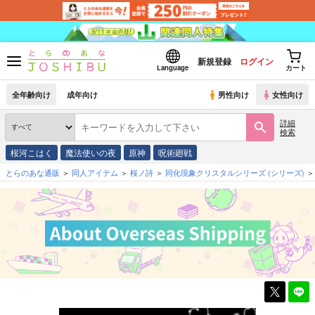
新規登録
ログイン
Language
カート
全年齢向け
成年向け
男性向け
女性向け
詳細
検索
桜河こはく
魔法使いの夜
原神
呪術廻戦
とらのあな通販
同人アイテム
桜ノ詩
同化現象クリスタルシリーズ
(シリーズ)