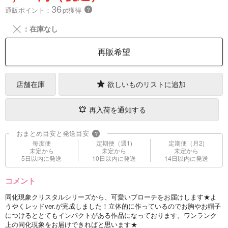
36
通販ポイント：
pt獲得
？
╳
：在庫なし
再販希望
店舗在庫
欲しいものリストに追加
再入荷を通知する
おまとめ目安と発送目安
?
毎度便
定期便（週1)
定期便（月2)
未定から
未定から
未定から
5日以内に発送
10日以内に発送
14日以内に発送
コメント
同化現象クリスタルシリーズから、可愛いブローチをお届けします★よ
うやくレッドver.が完成しました！立体的に作っているのでお胸やお帽子
につけるととてもインパクトがある作品になっております。ワンランク
上の同化現象をお届けできればと思います★