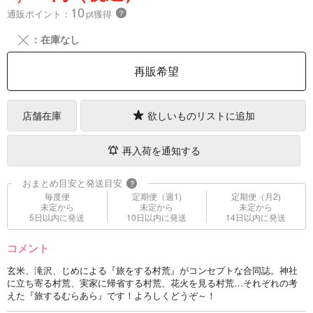
10
通販ポイント：
pt獲得
？
╳
：在庫なし
再販希望
店舗在庫
欲しいものリストに追加
再入荷を通知する
おまとめ目安と発送目安
?
毎度便
定期便（週1)
定期便（月2)
未定から
未定から
未定から
5日以内に発送
10日以内に発送
14日以内に発送
コメント
玄米、滝沢、じめによる『旅をする村荒』がコンセプトな合同誌。神社
に立ち寄る村荒、実家に帰省する村荒、花火を見る村荒…それぞれの考
えた『旅するむらあら』です！よろしくどうぞ～！