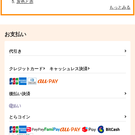
灰色と赤
瀬名泉×月永レオ
瀬名泉×月永レオ
月永レオ×瀬名泉
もっとみる
サンプル
サンプル
サンプル
作品詳細
作品詳細
作品詳細
お支払い
代引き
クレジットカード
キャッシュレス決済
後払い決済
まどろみに染まる
告白
拒否権は未実装！
星屑
miso soup
annegarsi
とらコイン
787
707
352
円
円
円
（税込）
（税込）
（税込）
朔間凛月×瀬名泉
月永レオ×瀬名泉
瀬名泉×女夢主