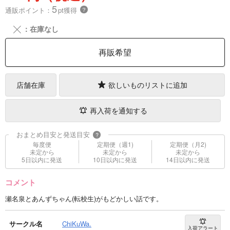
5
通販ポイント：
pt獲得
？
╳
：在庫なし
再販希望
店舗在庫
欲しいものリストに追加
再入荷を通知する
おまとめ目安と発送目安
?
毎度便
定期便（週1)
定期便（月2)
未定から
未定から
未定から
5日以内に発送
10日以内に発送
14日以内に発送
コメント
瀬名泉とあんずちゃん(転校生)がもどかしい話です。
サークル名
ChiKuWa.
入荷アラート