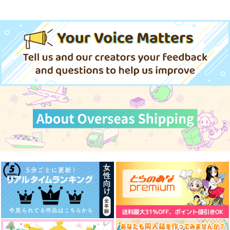
fluffy spica
miso soup
３B
472
865
787
円
円
円
（税込）
（税込）
（税込）
瀬名泉×月永レオ
月永レオ×瀬名泉
瀬名泉×月永レオ
サンプル
サンプル
サンプル
作品詳細
作品詳細
作品詳細
僕たちのこと
おれたち、ともだち！
生活4
ルルル
温故知新
十三月病