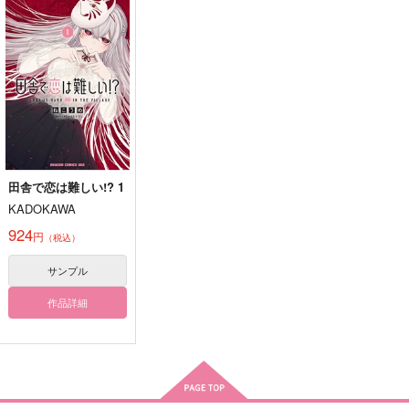
ハッピーバースデーを
bouquet
Baby,baby,baby!!!!!
歌って！
ルルル
LEMONADE.
ガベラ
707
572
円
円
（税込）
（税込）
440
円
（税込）
遊木真×瀬名泉
月永レオ×瀬名泉
月永レオ×瀬名泉
サンプル
サンプル
サンプル
作品詳細
作品詳細
作品詳細
田舎で恋は難しい!? 1
KADOKAWA
924
円
（税込）
サンプル
作品詳細
俺にだけとくべつ
for you
KISS!KISS!KISS!!