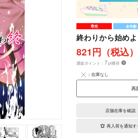
専売
全年齢
終わりから始めよ
821円（税込
7
通販ポイント：
pt獲得
？
╳
：在庫なし
再
店舗在庫
を確認
再入荷を通知す