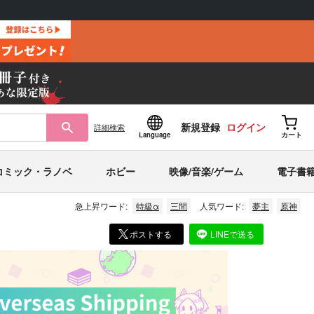
新規登録
ログイン
詳細
検索
Language
カート
コミック・ラノベ
ホビー
映像/音楽/ゲーム
電子書
急上昇ワード:
特級α
三間
人気ワード:
夢主
原神
ポストする
LINEで送る