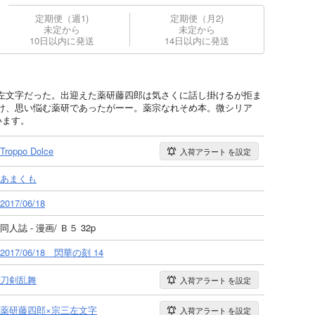
定期便（週1)
定期便（月2)
未定から
未定から
10日以内に発送
14日以内に発送
左文字だった。出迎えた薬研藤四郎は気さくに話し掛けるが拒ま
け、思い悩む薬研であったがーー。薬宗なれそめ本。微シリア
います。
Troppo Dolce
入荷アラート
を設定
あまくも
2017/06/18
同人誌 - 漫画/ Ｂ５ 32p
2017/06/18 閃華の刻 14
刀剣乱舞
入荷アラート
を設定
薬研藤四郎×宗三左文字
入荷アラート
を設定