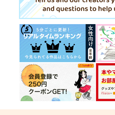
787
円
（税込）
787
円
（税込）
薬研藤四郎
薬研藤四郎
サンプル
作品詳細
サンプル
作品詳細
ジャージ本
現パロさもんじ！2
道草ランプ
道草ランプ