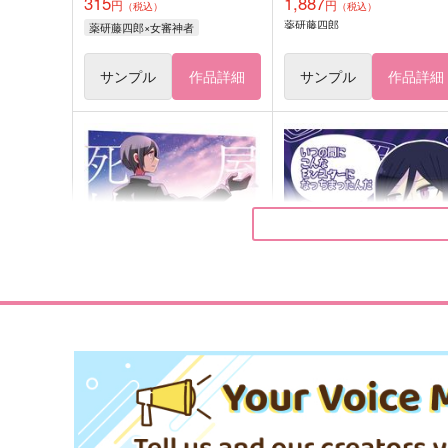
315
1,887
円
円
（税込）
（税込）
薬研藤四郎
薬研藤四郎×女審神者
サンプル
作品詳細
サンプル
作品詳細
屋上の死神くん（下）
いつの間にこんなモンスタ
になっちまったんだ
L-wing
トギジィ