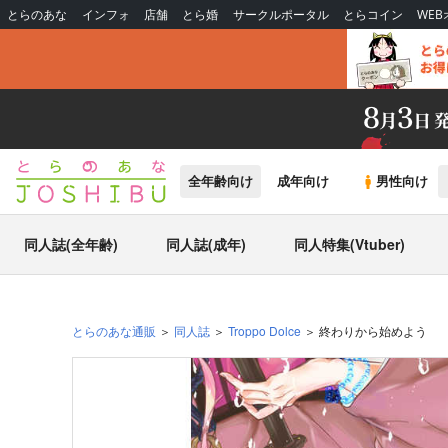
とらのあな
インフォ
店舗
とら婚
サークルポータル
とらコイン
WE
全年齢向け
成年向け
男性向け
同人誌(全年齢)
同人誌(成年)
同人特集(Vtuber)
とらのあな通販
同人誌
Troppo Dolce
終わりから始めよう