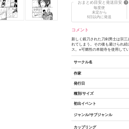
おまとめ目安と発送目安
?
毎度便
未定から
5日以内に発送
コメント
新しく鍛刀された刀剣男士は宗三
れてしまう。その後も避けられ続
ス。※可燃性の本能寺を使用して
サークル名
作家
発行日
種別/サイズ
初出イベント
ジャンル/
サブジャンル
カップリング