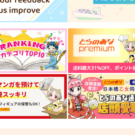
787
986
円
円
（税込）
（税込）
6
薬研藤四郎
薬研藤四郎
薬
サンプル
作品詳細
サンプル
作品詳細
間食もぐもぐ本5
間食もぐもぐ本
道草ランプ
道草ランプ
L