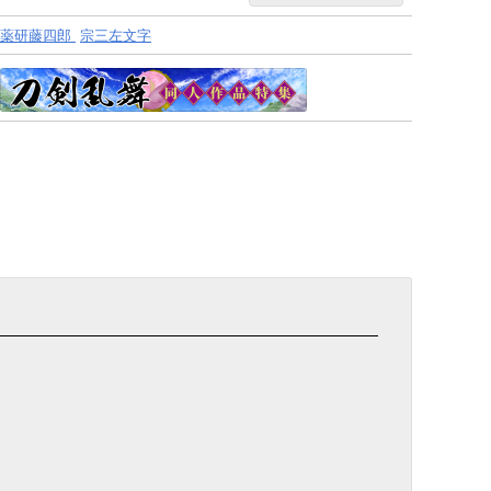
薬研藤四郎
宗三左文字