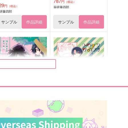
787
円
（税込）
29
円
（税込）
薬研藤四郎
研藤四郎
サンプル
作品詳細
サンプル
作品詳細
薬研が隊長！～はじめてのお
トウケンサイロク2
つかい～
トギジィ
-wing