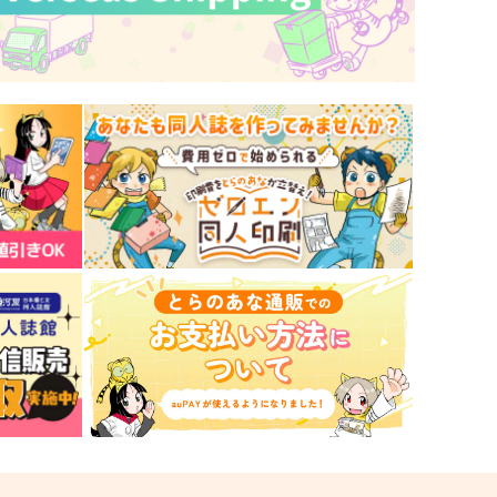
1,478
円
（税込）
29
円
（税込）
薬研藤四郎
研藤四郎
サンプル
作品詳細
サンプル
作品詳細
薬研が隊長！～信ボーと信ノ
刀剣男士のクイズ本
ンのおまけ本～
道草ランプ
-wing