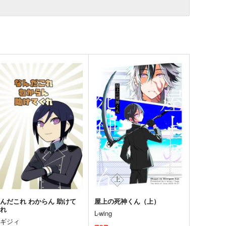
んだこれ わからん 助けて
屋上の死神くん（上）
くれ
L-wing
トギジィ