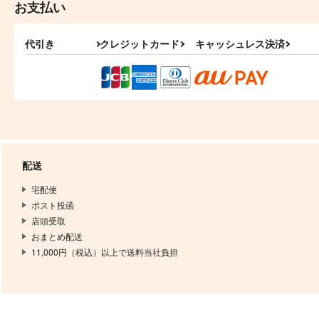
お支払い
1,887
1,887
円
円
（税込）
（税込）
小夜左文字
小夜左文字
代引き
クレジットカード
キャッシュレス決済
サンプル
作品詳細
サンプル
作品詳細
配送
宅配便
ポスト投函
店頭受取
おまとめ配送
11,000円（税込）以上で送料当社負担
間食もぐもぐ本2
間食もぐもぐ本6
道草ランプ
道草ランプ