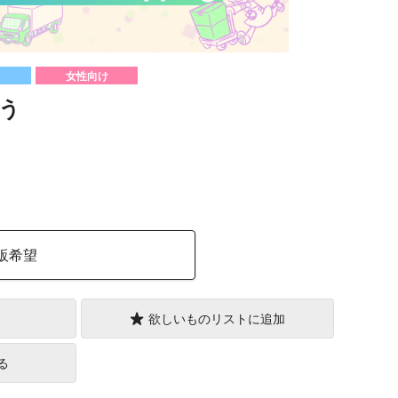
女性向け
う
）
販希望
欲しいものリストに追加
る