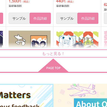
1,500
440
円
円
（税込）
（税込）
6
薬研藤四郎
薬研藤四郎
薬
サンプル
作品詳細
サンプル
作品詳細
もっと見る！
ー
おだだだ！！
トウケンサイロク
トギジィ
トギジィ
L