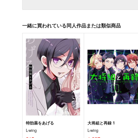
一緒に買われている同人作品または類似商品
特効薬をあげる
大将組と再録 1
L-wing
L-wing