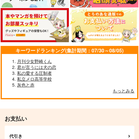
ばなな食堂
np.
787
円
（税込）
472
2,750
円
円
（税込）
（税込）
レイン×マッシュ
食堂のおばちゃん
レイン×マッシュ
サンプル
サンプル
サンプル
作品詳細
作品詳細
作品詳細
キーワードランキング(集計期間：07/30～08/05)
月刊少女野崎くん
君が言うには犬の恋
私の愛する圧制者
私立メロ高等学校
灰色と赤
もっとみる
お支払い
発行物全部セット【ノ
シュークリーム事件簿
ベルティトートバッグ
ばなな食堂
つき】
np.
代引き