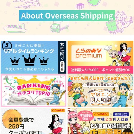
のふゆじたく
ー】錆色パラドクス
ばなな食堂
※クリアしおり付き
いちず食堂
みのじ食堂
472
円
（税込）
472
1,725
円
円
（税込）
（税込）
レイン×マッシュ
十龍之介
日車寛見
サンプル
サンプル
サンプル
作品詳細
作品詳細
作品詳細
最近恋人になった(可
【忍たまレシピ・考察
Aesthetic Effect
愛い)後輩から避けら
本】室町ぐらし4冊セ
ばなな食堂
れてる件
ット