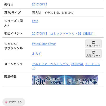
発行日
2017/08/13
種別/サイズ
同人誌 - イラスト集/ Ｂ５ 24p
シリーズ（同
Fate
人）
初出イベント
2017/08/13 コミックマーケット92（3日目）
ジャンル/
Fate/Grand Order
入荷アラート
サブジャンル
よろず
入荷アラート
メインキャラ
アルトリア・ペンドラゴン
沖田総司
モードレッ
ド
関連特集
#
エアコミケ