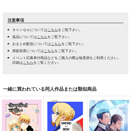
注意事項
キャンセルについては
こちら
をご覧下さい。
返品については
こちら
をご覧下さい。
おまとめ配送については
こちら
をご覧下さい。
再販投票については
こちら
をご覧下さい。
イベント応募券付商品などをご購入の際は毎度便をご利用ください。
詳細は
こちら
をご覧ください。
一緒に買われている同人作品または類似商品