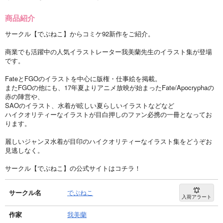
商品紹介
サークル【でぶねこ】からコミケ92新作をご紹介。
商業でも活躍中の人気イラストレーター我美蘭先生のイラスト集が登場
です。
FateとFGOのイラストを中心に版権・仕事絵を掲載。
またFGOの他にも、17年夏よりアニメ放映が始まったFate/Apocryphaの
赤の陣営や、
SAOのイラスト、水着が眩しい夏らしいイラストなどなど
ハイクオリティーなイラストが目白押しのファン必携の一冊となってお
ります。
麗しいジャンヌ水着が目印のハイクオリティーなイラスト集をどうぞお
見逃しなく。
サークル【でぶねこ】の公式サイトはコチラ！
サークル名
でぶねこ
入荷アラート
作家
我美蘭