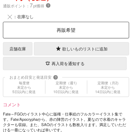
7
通販ポイント：
pt獲得
？
╳
：在庫なし
再販希望
店舗在庫
欲しいものリストに追加
再入荷を通知する
おまとめ目安と発送目安
?
毎度便
定期便（週1)
定期便（月2)
未定から
未定から
未定から
5日以内に発送
10日以内に発送
14日以内に発送
コメント
Fate～FGOのイラスト中心に版権・仕事絵のフルカラーイラスト集で
す。Fate/Apocryphaから、赤の陣営のイラスト。夏なので水着のキャラ
クターも収録。また、SAOのイラストも数枚入ります。満足していただ
ける一冊になっていれば幸いです。