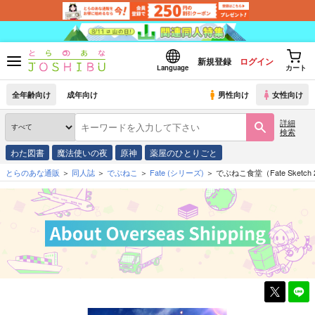
新規登録
ログイン
Language
カート
全年齢向け
成年向け
男性向け
女性向け
詳細
検索
わた図書
魔法使いの夜
原神
薬屋のひとりごと
とらのあな通販
同人誌
でぶねこ
Fate
(シリーズ)
でぶねこ食堂（Fate Sketch