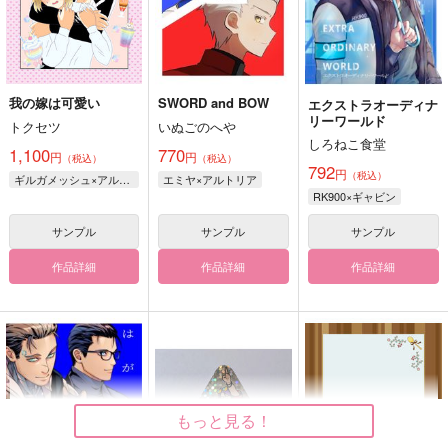
我の嫁は可愛い
SWORD and BOW
エクストラオーディナ
リーワールド
トクセツ
いぬごのへや
しろねこ食堂
1,100
770
円
円
（税込）
（税込）
792
円
（税込）
ギルガメッシュ×アルトリア
エミヤ×アルトリア
RK900×ギャビン
サンプル
サンプル
サンプル
作品詳細
作品詳細
作品詳細
もっと見る！