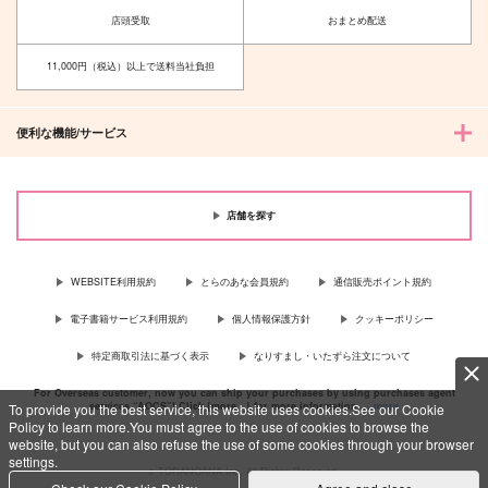
店頭受取
おまとめ配送
11,000円（税込）以上で送料当社負担
便利な機能/サービス
店舗を探す
WEBSITE利用規約
とらのあな会員規約
通信販売ポイント規約
電子書籍サービス利用規約
個人情報保護方針
クッキーポリシー
特定商取引法に基づく表示
なりすまし・いたずら注文について
For Overseas customer, now you can ship your purchases by using purchases agent
services “AOCS”! Click {more…} for more information …
more
To provide you the best service, this website uses cookies.See our Cookie
Policy to learn more.You must agree to the use of cookies to browse the
website, but you can also refuse the use of some cookies through your browser
settings.
c TORANOANA Inc, All Rights Reserved.