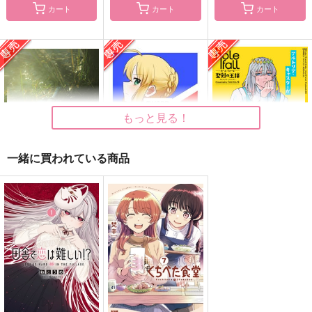
カート
カート
カート
Candelaria
夏色らんでぶ～
まだ見ぬ貴方は
Gule gule
水蝶亭
sketchぶっく
1,100
982
1,001
円
円
円
（税込）
（税込）
（税込）
メフメト2世×コンスタンティノス11世
不死川実弥×竈門禰豆子
爆豪勝己×女夢主
サンプル
サンプル
サンプル
もっと見る！
作品詳細
作品詳細
作品詳細
一緒に買われている商品
The Great Only Star
SWORD and BOW
聖剣の王様
Light
いぬごのへや
hole fall
Area017
770
1,572
円
専売
円
専売
（税込）
（税込）
1,320
円
専売
（税込）
Fate
Fate
オベロン
Fate
ガウェイン
エミヤ×アルトリア
アルトリア・ペンドラゴン
アルトリア・ペンドラゴン
サンプル
サンプル
サンプル