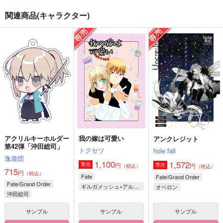
関連商品(キャラクター)
はがねの太陽
ビマヨダマグネット
メモ帳スイーツ
しろねこ食堂
我
ねこのかんづめ
740
157
493
円
円
円
（税込）
（税込）
（税込）
RK900×ギャビン
ビーマ×ドゥリーヨダナ
サンプル
サンプル
サンプル
作品詳細
作品詳細
作品詳細
アクリルキーホルダー
我の嫁は可愛い
アンクレジット
第42弾「沖田総司」
トクセツ
hole fall
逸遊団
1,100
1,572
円
専売
円
専売
（税込）
（税込）
715
円
（税込）
Fate
Fate/Grand Order
Fate/Grand Order
ギルガメッシュ×アルトリア
オベロン
沖田総司
アルトリア・ペンドラゴン
藤丸立香
サンプル
サンプル
サンプル