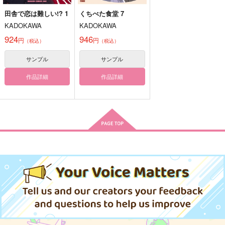
カート
カート
カート
WITH仲良しアンソロ
myすいーとハニー
SNGN SKETCH
田舎で恋は難しい!? 1
くちべた食堂 7
ジー Triangle sketch
sketchぶっく
おつまみ
KADOKAWA
KADOKAWA
Ziploc
968
472
円
円
924
946
（税込）
（税込）
円
円
（税込）
（税込）
2,859
円
（税込）
爆豪勝己×女夢主
不死川実弥×不死川玄弥
三鷹アサヒ
サンプル
サンプル
サンプル
サンプル
サンプル
作品詳細
作品詳細
作品詳細
作品詳細
作品詳細
モンつなとつなしくん
【呪詛車アンソロジ
Face this way!