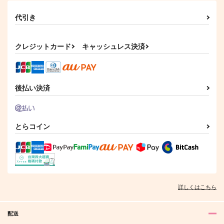
ち 総集編
すやすやりんご
サンプル
代引き
眠眠民
629
円
（税込）
カート
1,415
円
（税込）
影山飛雄×日向翔陽
影山飛雄×日向翔陽
クレジットカード
キャッシュレス決済
サンプル
サンプル
作品詳細
作品詳細
後払い決済
とらコイン
詳しくはこちら
配送