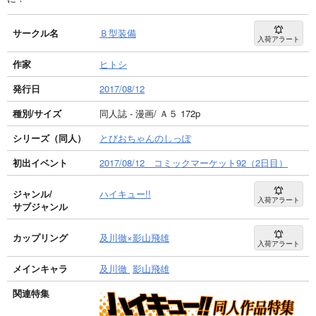
サークル名
Ｂ型装備
入荷アラート
作家
ヒトシ
発行日
2017/08/12
種別/サイズ
同人誌 - 漫画/ Ａ５ 172p
シリーズ（同人）
とびおちゃんのしっぽ
初出イベント
2017/08/12 コミックマーケット92（2日目）
ジャンル/
ハイキュー!!
入荷アラート
サブジャンル
カップリング
及川徹×影山飛雄
入荷アラート
メインキャラ
及川徹
影山飛雄
関連特集