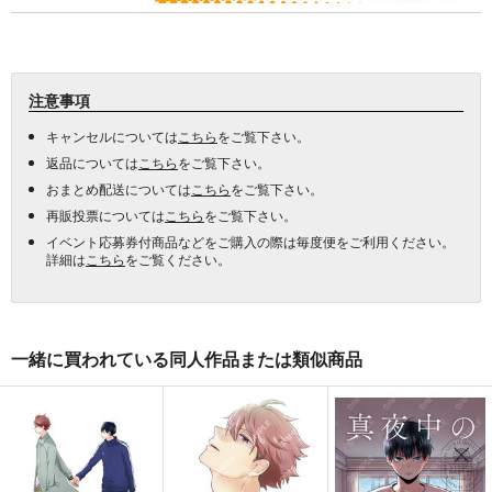
注意事項
キャンセルについては
こちら
をご覧下さい。
返品については
こちら
をご覧下さい。
おまとめ配送については
こちら
をご覧下さい。
再販投票については
こちら
をご覧下さい。
イベント応募券付商品などをご購入の際は毎度便をご利用ください。
詳細は
こちら
をご覧ください。
一緒に買われている同人作品または類似商品