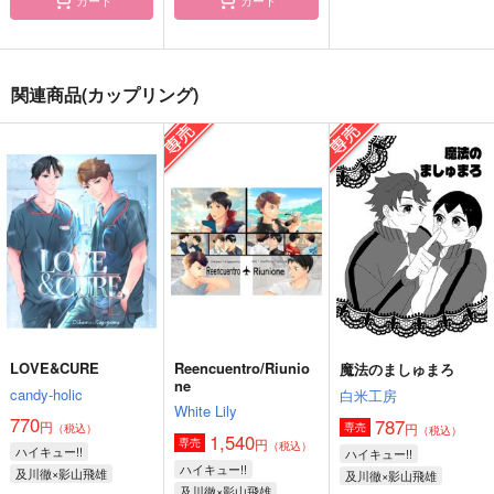
こうふくの食卓
おーだーめいど！
魔法のましゅまろ
関連商品(カップリング)
白米工房
白米工房
白米工房
770
440
787
円
円
円
（税込）
（税込）
（税込）
及川徹×影山飛雄
及川徹×影山飛雄
及川徹×影山飛雄
サンプル
サンプル
サンプル
作品詳細
作品詳細
作品詳細
LOVE&CURE
Reencuentro/Riunio
魔法のましゅまろ
ne
candy-holic
白米工房
White Lily
770
787
円
円
専売
（税込）
（税込）
1,540
円
専売
（税込）
ハイキュー!!
ハイキュー!!
ハイキュー!!
及川徹×影山飛雄
及川徹×影山飛雄
及川徹×影山飛雄