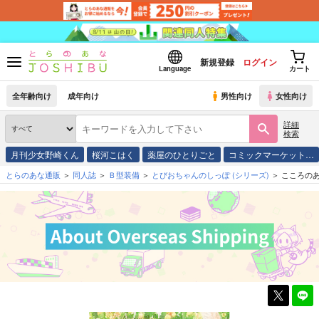
新規登録
ログイン
Language
カート
全年齢向け
成年向け
男性向け
女性向け
詳細
検索
月刊少女野崎くん
桜河こはく
薬屋のひとりごと
コミックマーケット…
とらのあな通販
同人誌
Ｂ型装備
とびおちゃんのしっぽ
(シリーズ)
こころの