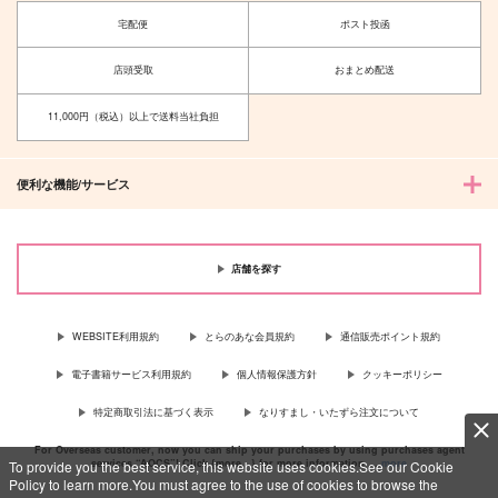
宅配便
ポスト投函
店頭受取
おまとめ配送
11,000円（税込）以上で送料当社負担
便利な機能/サービス
店舗を探す
WEBSITE利用規約
とらのあな会員規約
通信販売ポイント規約
電子書籍サービス利用規約
個人情報保護方針
クッキーポリシー
特定商取引法に基づく表示
なりすまし・いたずら注文について
For Overseas customer, now you can ship your purchases by using purchases agent
services “AOCS”! Click {more…} for more information …
more
To provide you the best service, this website uses cookies.See our Cookie
Policy to learn more.You must agree to the use of cookies to browse the