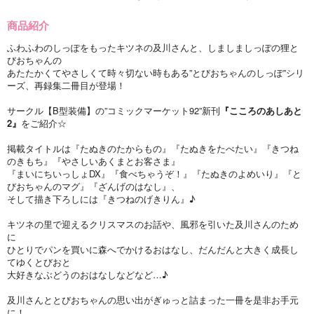
商品紹介
ふわふわのしっぽをもったキツネの及川さんと、しましましっぽの狸と
びおちゃんの
あたたかくてやさしくて時々切ない時もある”とびおちゃんのしっぽ”シリ
ーズ、再録集二冊目が登場！
サークル【B型装備】の”コミックマーケット92”新刊
『こころのあしあと
2』
をご紹介☆
掲載タイトルは『たぬきのたからもの』『たぬきをたべたい』『きつね
のきもち』『やさしいあくまとお客さま』
『まいにちいっしょDX』『食べちゃうぞ！』『たぬきのよめいり』『と
びおちゃんのマグ』『ざんげのはなし』、
そして描き下ろしには『きつねのげきりん』♪
キツネの里で迎えるクリスマスのお話や、風邪を引いた及川さんのため
に
ひとりでパンを買いに森へでかけるおはなし、だんだんと大きく成長し
てゆくとびおと
大好きなぶどうのおはなしなどなど…♪
及川さんととびおちゃんの思い出がぎゅっと詰まった一冊を是非お手元
に！