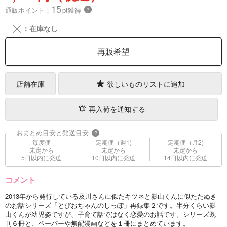
15
通販ポイント：
pt獲得
？
╳
：在庫なし
再販希望
店舗在庫
欲しいものリストに追加
再入荷を通知する
おまとめ目安と発送目安
?
毎度便
定期便（週1)
定期便（月2)
未定から
未定から
未定から
5日以内に発送
10日以内に発送
14日以内に発送
コメント
2013年から発行している及川さんに似たキツネと影山くんに似たたぬき
のお話シリーズ「とびおちゃんのしっぽ」再録集２です。半分くらい影
山くんが幼児姿ですが、子育て話ではなく恋愛のお話です。シリーズ既
刊６冊と、ペーパーや無配漫画などを１冊にまとめています。