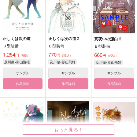
正しくは次の道
正しくは次の道２
真夜中の潔白２
Ｂ型装備
Ｂ型装備
Ｂ型装備
1,254
770
660
円
円
円
（税込）
（税込）
（税込）
及川徹×影山飛雄
及川徹×影山飛雄
及川徹×影山飛雄
サンプル
サンプル
サンプル
作品詳細
作品詳細
作品詳細
もっと見る！