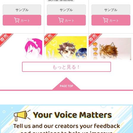
サンプル
サンプル
サンプル
LOVE&CURE
あれ？気付いちゃいま
Never Ever Hello（上
したか？
）
カート
カート
カート
candy-holic
ぽわちゅちゅ
鶴のこむら返り
770
円
（税込）
472
1,650
円
円
（税込）
（税込）
及川徹×影山飛雄
及川徹×影山飛雄
影山飛雄×日向翔陽
サンプル
サンプル
サンプル
作品詳細
作品詳細
作品詳細
もっと見る！
おーだーめいど！
こうふくの食卓
オオカミさんのユウウ
ツ
白米工房
白米工房
白米工房
440
770
円
円
専売
専売
（税込）
（税込）
550
円
専売
（税込）
ハイキュー!!
ハイキュー!!
ハイキュー!!
及川徹×影山飛雄
及川徹×影山飛雄