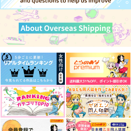
及川徹×影山飛雄
Reencuentro/Riunio
JUNE(影日アンソロジ
交際0日プロポーズ
サンプル
サンプル
サンプル
ne
ー)
ランドリールーム
White Lily
うなひよ堂
カート
カート
カート
1,450
円
（税込）
1,540
2,090
円
円
（税込）
（税込）
影山飛雄×女夢主
及川徹×影山飛雄
影山飛雄×日向翔陽
サンプル
サンプル
サンプル
作品詳細
作品詳細
作品詳細
ノン・フィクション
あれ？気付いちゃいま
正しくは次の道２
したか？
ｺﾝｶﾞﾗｶﾞｯﾁｭﾚｰｼｮﾝ
Ｂ型装備
ぽわちゅちゅ
880
770
円
円
（税込）
（税込）
472
円
専売
（税込）
ハイキュー!!
ハイキュー!!
ハイキュー!!
及川徹×影山飛雄
及川徹×影山飛雄