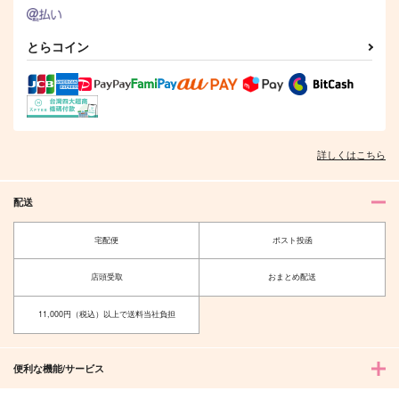
サンプル
サンプル
サンプル
とらコイン
作品詳細
作品詳細
作品詳細
詳しくはこちら
配送
宅配便
ポスト投函
店頭受取
おまとめ配送
オレたち親友だよな！
喫茶ハルハルへようこ
そ 其ノ参 終 もしもチ
サーモンべしょべしょ
ヒロが喫茶店で働いた
11,000円（税込）以上で送料当社負担
SPOOKY
やん
ら
142
円
944
（税込）
円
（税込）
六平千鉱
便利な機能/サービス
眞霜平助×上終