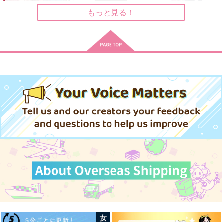
600
700
1,257
もっと見る！
円
円
円
（税込）
（税込）
（税込）
漆羽洋児×巳坂奈ツ基
漆羽洋児×巳坂奈ツ基
白石蔵ノ介×忍足謙也
サンプル
サンプル
サンプル
作品詳細
作品詳細
作品詳細
ガチャを回して仲間を
ようこそ実力至上主義
【有償特典】特製B5
増やす最強の美少女軍
の教室へ 終・2年生
アクリルボード（よう
団を作り上げ
編、3年生編
こそ実力至上主義の教
マイクロマガジン社
KADOKAWA
KADOKAWA
ろ THE COMIC 14
startBOX トモセシュ
室へ 終・2年生編、3
ンサク Art Works
年生編startBOX トモ
792
5,478
2,800
円
円
円
（税込）
（税込）
（税込）
セシュンサ
ク Art Works）
サンプル
サンプル
サンプル
作品詳細
作品詳細
作品詳細
万事さいおうが馬×鹿
万緑一紅
番犬世一ガオガオ
２
青空かんぱーに
花浅葱
A-HOLE
930
787
円
円
（税込）
（税込）