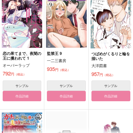
LOG 01
ートデートデート
夏至祭
周波数
二度寝亭
880
円
（税込）
2,859
2,357
円
円
（税込）
（税込）
王馬小吉×夢野秘密子
最原終一×王馬小吉
王馬小吉×百田解斗
サンプル
サンプル
サンプル
作品詳細
作品詳細
作品詳細
恋の果てまで、夜闇の
監禁王 9
つばめがくるりと輪を
王に攫われて 1
描いた
一二三書房
オーバーラップ
大洋図書
935
円
（税込）
792
957
円
円
（税込）
（税込）
サンプル
サンプル
サンプル
作品詳細
作品詳細
作品詳細
雨、燦燦
波のゆくさき
STAY GOLD
まぼろし番外地
まぼろし番外地
大寒町番外地