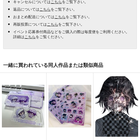
キャンセルについては
こちら
をご覧下さい。
返品については
こちら
をご覧下さい。
おまとめ配送については
こちら
をご覧下さい。
再販投票については
こちら
をご覧下さい。
イベント応募券付商品などをご購入の際は毎度便をご利用ください。
詳細は
こちら
をご覧ください。
一緒に買われている同人作品または類似商品