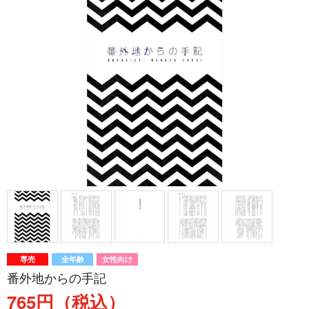
専売
全年齢
女性向け
番外地からの手記
765円（税込）