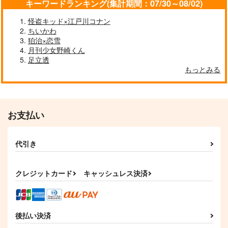
キーワードランキング(集計期間：07/30～08/02)
サンプル
サンプル
サンプル
怪盗キッド×江戸川コナン
ちいかわ
作品詳細
作品詳細
作品詳細
狛治×恋雪
月刊少女野崎くん
足立透
もっとみる
お支払い
代引き
電光石火
Midnight Debugging
ぼくらはお終いを知ら
クレジットカード
キャッシュレス決済
ない
新宿番外地
衝撃の辛味
メローイエロー
629
787
円
円
（税込）
（税込）
865
円
槇村秀幸
（税込）
アキラ×浅羽悠真
後払い決済
シライ×アカバ