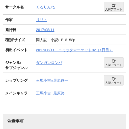
サークル名
くるりんね
入荷アラート
作家
リリト
発行日
2017/08/11
種別/サイズ
同人誌 - 小説/ Ｂ６ 52p
初出イベント
2017/08/11 コミックマーケット92（1日目）
ジャンル/
ダンガンロンパ
入荷アラート
サブジャンル
カップリング
王馬小吉×最原終一
入荷アラート
メインキャラ
王馬小吉
最原終一
注意事項