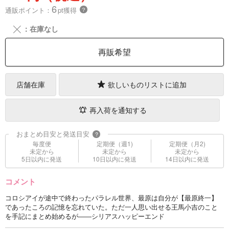
6
通販ポイント：
pt獲得
？
╳
：在庫なし
再販希望
店舗在庫
欲しいものリストに追加
再入荷を通知する
おまとめ目安と発送目安
?
毎度便
定期便（週1)
定期便（月2)
未定から
未定から
未定から
5日以内に発送
10日以内に発送
14日以内に発送
コメント
コロシアイが途中で終わったパラレル世界、最原は自分が【最原終一】
であったころの記憶を忘れていた。ただ一人思い出せる王馬小吉のこと
を手記にまとめ始めるが――シリアスハッピーエンド