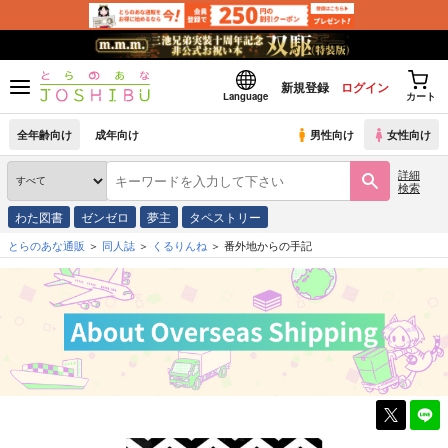
新規登録
ログイン
Language
カート
全年齢向け
成年向け
男性向け
女性向け
詳細
検索
わた図書
ゼンゼロ
夢主
タペストリー
とらのあな通販
同人誌
くるりんね
番外地からの手記