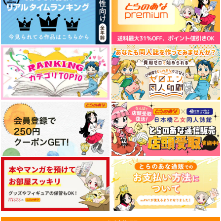
629
円
（税込）
六平千鉱
カイザー×潔世一
サンプル
サンプル
サンプル
作品詳細
作品詳細
作品詳細
魔女の終活帳 1
スクウェア・エニック
ス
770
円
（税込）
サンプル
作品詳細
団地のやつら【再販
天に星地に炎
敵地で一杯
版】
Owen
わたわた
百華ノ王
3,929
629
円
円
（税込）
（税込）
629
円
（税込）
巌窟王 エドモン・ダンテ
ムル×シャイロック
ス
場地圭介×松野千冬