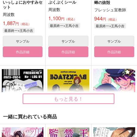
いっしょにおやすみセ
ぷくぷくシール
蝉の抜殻
ット
周波数
フレッシュ宣教師
周波数
1,100
944
円
円
（税込）
（税込）
1,887
円
（税込）
最原終一×王馬小吉
最原終一×王馬小吉
最原終一×王馬小吉
サンプル
サンプル
サンプル
作品詳細
作品詳細
作品詳細
もっと見る！
一緒に買われている商品
HZ ｜ FREQUENCY
BACKSTAGE
王百デートアンソロデ