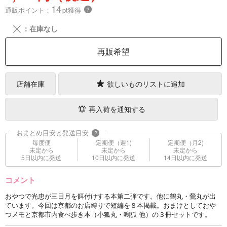
14
通販ポイント：
pt獲得
？
╳
：在庫なし
再販希望
店舗在庫
欲しいものリストに追加
再入荷を通知する
おまとめ目安と発送目安
?
毎度便
定期便（週1)
定期便（月2)
未定から
未定から
未定から
5日以内に発送
10日以内に発送
14日以内に発送
コメント
おやつで光忠が三日月を餌付けする本第二弾です。他に鶴丸・鶯丸が出
ています。今回は京都のお店縛りで短編を８本掲載。おまけとしておや
つメモと京都市内食べ歩き本（小狐丸・鳴狐 他）の３冊セットです。