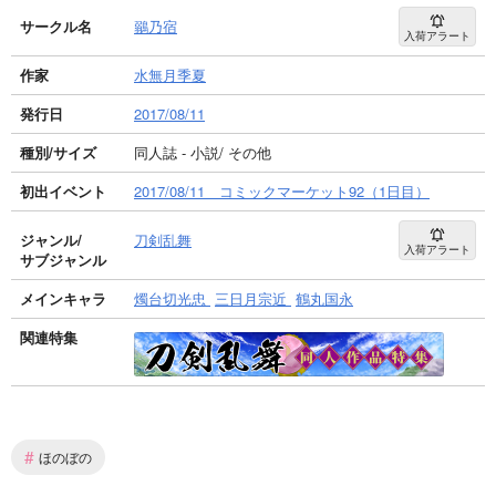
サークル名
鶸乃宿
入荷アラート
作家
水無月季夏
発行日
2017/08/11
種別/サイズ
同人誌 - 小説/ その他
初出イベント
2017/08/11 コミックマーケット92（1日目）
ジャンル/
刀剣乱舞
入荷アラート
サブジャンル
メインキャラ
燭台切光忠
三日月宗近
鶴丸国永
関連特集
#
ほのぼの