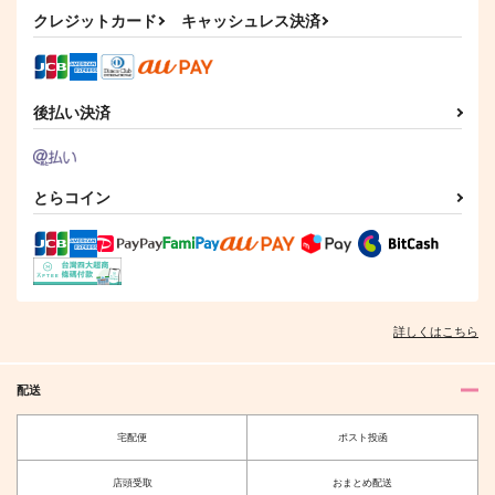
Gardenia
白霜亭
FourSec
クレジットカード
キャッシュレス決済
1,001
472
629
円
円
円
（税込）
（税込）
（税込）
燭台切光忠
へし切長谷部×燭台切光忠
燭台切光忠×歌仙兼定
サンプル
サンプル
サンプル
後払い決済
作品詳細
作品詳細
作品詳細
とらコイン
本丸推ごはん
No pain,No gain
へしべとみっちーのま
いにち切り抜き 4
みくちん本丸
FourSec
空豆のきもち
詳しくはこちら
944
629
円
円
専売
専売
（税込）
（税込）
1,572
円
専売
（税込）
刀剣乱舞
燭台切光忠
刀剣乱舞
燭台切光忠
刀剣乱舞
歌仙兼定
小竜景光
大般若長光
配送
へし切長谷部
燭台切光忠
宅配便
ポスト投函
燭台切光忠はカッコよ
DangDangすきにな
サンプル
サンプル
サンプル
く決めたい！
る！
カート
カート
カート
店頭受取
おまとめ配送
涙腺
Peony