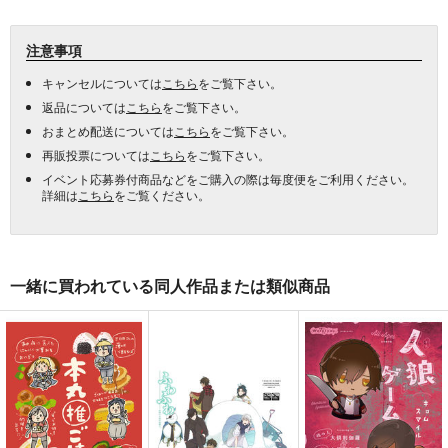
注意事項
キャンセルについては
こちら
をご覧下さい。
返品については
こちら
をご覧下さい。
おまとめ配送については
こちら
をご覧下さい。
再販投票については
こちら
をご覧下さい。
イベント応募券付商品などをご購入の際は毎度便をご利用ください。
詳細は
こちら
をご覧ください。
一緒に買われている同人作品または類似商品