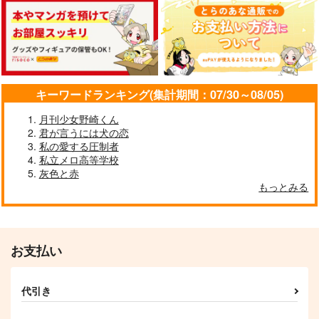
長船 in the BOX2
nd
エナドリはミルクティ
戀路宴
FourSec
ー
429
円
（税込）
787
円
550
（税込）
燭台切光忠
円
（税込）
へし切長谷部×燭台切光忠
燭台切光忠×女審神者
キーワードランキング(集計期間：07/30～08/05)
サンプル
サンプル
サンプル
月刊少女野崎くん
作品詳細
作品詳細
作品詳細
君が言うには犬の恋
私の愛する圧制者
私立メロ高等学校
灰色と赤
鬼と刀の邂逅録
燭鶴ツヅリ2026（物
pop'n candy
もっとみる
理版）
ツルバミたんぼ
Surveillance
RATH.WIZA
629
110
円
専売
円
専売
（税込）
（税込）
1,320
円
（税込）
刀剣乱舞
刀剣乱舞
刀剣乱舞
へし切長谷部
お支払い
三日月宗近×鶴丸国永
燭台切光忠×鶴丸国永
燭台切光忠
我妻善逸
サンプル
サンプル
サンプル
代引き
カート
カート
カート
Shared File
我侭一つ願うなら
No pain,No gain