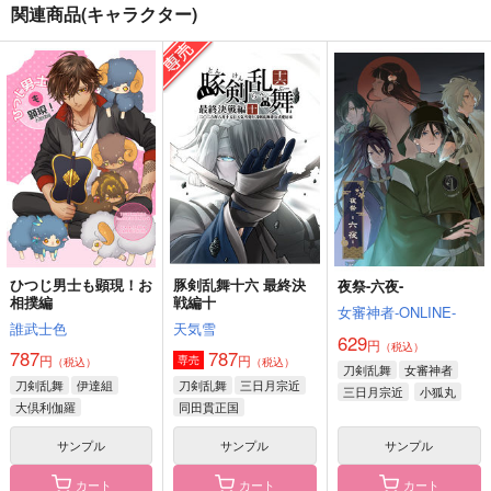
関連商品(キャラクター)
クリミツ セ クー
君への口唇期？1.5
刀さに本３（再販版）
ル Deux【オマケな
アゴビカリばなな
幸漫
し】
アゴビカリばなな
472
1,572
円
円
（税込）
（税込）
472
円
（税込）
燭台切光忠
大倶利伽羅×燭台切光忠
大倶利伽羅×燭台切光忠
サンプル
サンプル
サンプル
作品詳細
作品詳細
作品詳細
ひつじ男士も顕現！お
豚剣乱舞十六 最終決
夜祭-六夜-
相撲編
戦編十
女審神者-ONLINE-
誰武士色
天気雪
629
円
（税込）
787
787
円
円
専売
（税込）
（税込）
刀剣乱舞
女審神者
刀剣乱舞
伊達組
刀剣乱舞
三日月宗近
三日月宗近
小狐丸
大倶利伽羅
同田貫正国
燭台切光忠
サンプル
サンプル
サンプル
カート
カート
カート