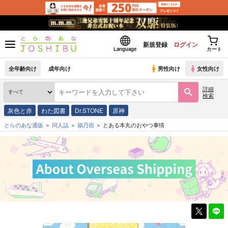
新規登録
ログイン
Language
カート
全年齢向け
成年向け
男性向け
女性向け
詳細
検索
灰色と赤
わた図書
Dr.STONE
原神
とらのあな通販
同人誌
鶸乃宿
とある本丸のおやつ事情