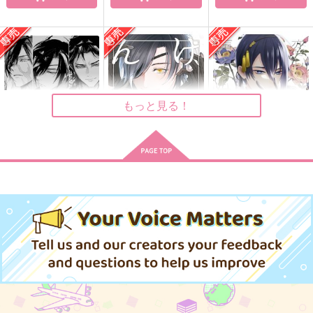
長船 in the BOX
夏灰に埋む
本音は瞳の奥に
戀路宴
かぼすサイダー
whiteLatte
286
781
787
円
円
円
（税込）
（税込）
（税込）
燭台切光忠
燭台切光忠
燭台切光忠×へし切長谷部
もっと見る！
サンプル
サンプル
サンプル
作品詳細
作品詳細
作品詳細
われを頼めて来ぬ男
けんげん！
恋心、声となりて
脱毛ケガニ
nem
Lilou
787
629
787
円
円
専売
専売
円
専売
（税込）
（税込）
（税込）
刀剣乱舞
刀剣乱舞
刀剣乱舞
燭台切光忠×女審神者
大倶利伽羅×燭台切光忠
三日月宗近×女審神者
サンプル
サンプル
サンプル
カート
カート
カート