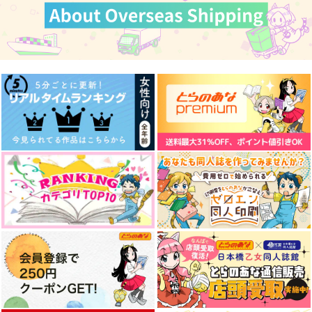
パラダイム・シフト
へし燭的美食道楽記
Quel genre de relatio
11
n? ードウイウカンケ
涙腺
イナノ？＾
Gardenia
Not it that matters!
2,287
円
（税込）
1,144
1,320
円
円
（税込）
（税込）
燭台切光忠×へし切長谷部
へし切長谷部×燭台切光忠
燭台切光忠×へし切長谷部
サンプル
サンプル
サンプル
作品詳細
作品詳細
作品詳細
にゃにゃにゃ
DangDangすきにな
燭台切光忠はカッコよ
る！
く決めたい！
運試し
Peony
涙腺
472
円
専売
（税込）
944
700
円
専売
円
（税込）
（税込）
刀剣乱舞
刀剣乱舞
刀剣乱舞
大倶利伽羅×燭台切光忠
大倶利伽羅×燭台切光忠
燭台切光忠×へし切長谷部
サンプル
サンプル
サンプル
カート
カート
カート
鬼ごっこ
Hasebe in Wonderla