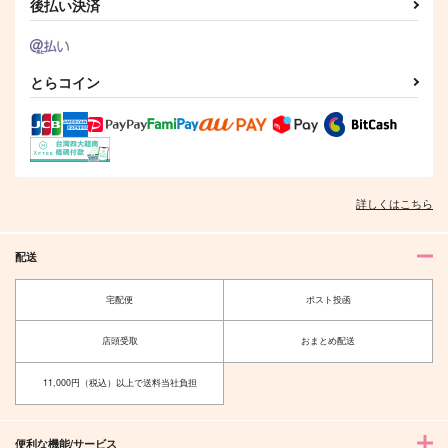
後払い決済
とらコイン
赤い彗星は着衣プレイ
真冬の王は真夏の夢を
君と揺蕩う夢を見る
の夢を見る
見るか
月海庭園
ROUND ABOUT
AMBIVALENT
770
円
（税込）
440
1,572
円
円
（税込）
（税込）
水心子正秀×源清麿
シャア×シャリア
山姥切国広×山姥切長義
詳しくはこちら
サンプル
サンプル
サンプル
作品詳細
作品詳細
作品詳細
配送
宅配便
ポスト投函
店頭受取
おまとめ配送
11,000円（税込）以上で送料当社負担
便利な機能/サービス