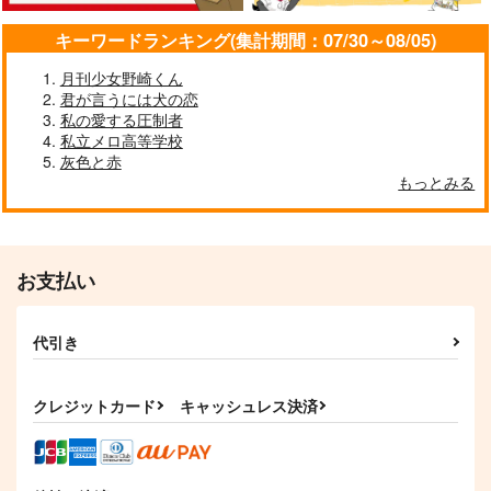
キーワードランキング(集計期間：07/30～08/05)
月刊少女野崎くん
君が言うには犬の恋
死に損ないの見る夢
おひさまの見る夢
親友と踊る夢を見
私の愛する圧制者
る 青
鮭の中骨
がちょうさんマジッ
私立メロ高等学校
アイス
灰色と赤
ク！
990
円
（税込）
もっとみる
2,090
円
590
（税込）
伊藤ふみや×湊大瀬
円
（税込）
七ツ森実×主人公
時透無一郎
サンプル
サンプル
サンプル
お支払い
作品詳細
作品詳細
作品詳細
代引き
クレジットカード
キャッシュレス決済