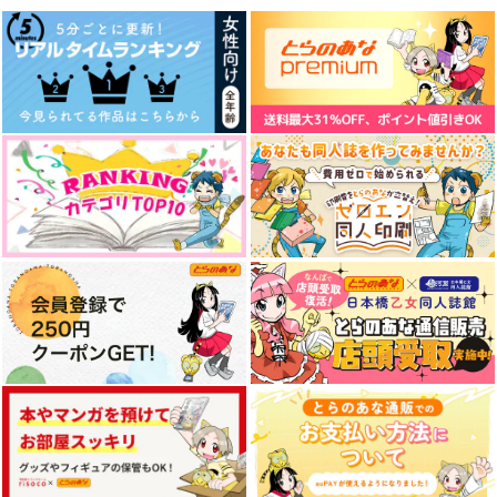
薄氷は春の夢を見る
眠らない星の見る夢は
太陽と見る夢
ebi
蒼空かんづめ
おそば
715
715
944
円
円
円
（税込）
（税込）
（税込）
サンデー
カミュ×七海春歌
我妻善逸×獪岳
サンプル
サンプル
サンプル
作品詳細
作品詳細
作品詳細