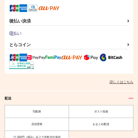
後払い決済
とらコイン
超鋼奇動！アラハバ
FGOミニアクキー●バ
FGOミニアクキー●メ
キ！
ーゲスト●
リュジーヌ●
Owen
Qwerty
Qwerty
787
377
377
円
円
円
（税込）
（税込）
（税込）
高杉晋作
メリュジーヌ
詳しくはこちら
サンプル
サンプル
サンプル
配送
作品詳細
作品詳細
作品詳細
宅配便
ポスト投函
店頭受取
おまとめ配送
11,000円（税込）以上で送料当社負担