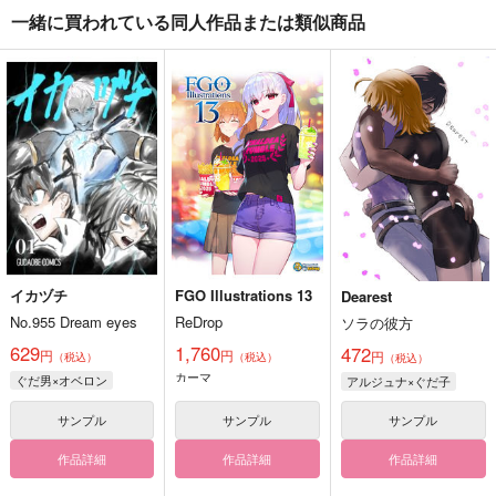
一緒に買われている同人作品または類似商品
イカヅチ
FGO Illustrations 13
Dearest
No.955 Dream eyes
ReDrop
ソラの彼方
629
1,760
472
円
円
円
（税込）
（税込）
（税込）
カーマ
ぐだ男×オベロン
アルジュナ×ぐだ子
サンプル
サンプル
サンプル
作品詳細
作品詳細
作品詳細