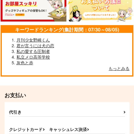
キーワードランキング(集計期間：07/30～08/05)
月刊少女野崎くん
君が言うには犬の恋
私の愛する圧制者
私立メロ高等学校
かつぐだまとめ
Candelaria
FGO Illustrations 9
灰色と赤
Lanius
Gule gule
ReDrop
もっとみる
1,300
1,100
1,210
円
円
円
（税込）
（税込）
（税込）
カーマ
織田信勝×ぐだ子
メフメト2世×コンスタンティノス11世
サンプル
サンプル
サンプル
お支払い
作品詳細
作品詳細
作品詳細
代引き
クレジットカード
キャッシュレス決済