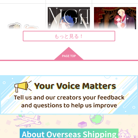
もっと見る！
勝ぐだアクリルマスコ
Night Falls
愛のくちづけはダンス
ット
のあとで
Yoke
Lanius
ナラヤマヤママ
472
円
（税込）
1,572
629
円
円
（税込）
（税込）
クー・フーリン×エミヤ
織田信勝
テスカトリポカ×ぐだ子
サンプル
サンプル
サンプル
作品詳細
作品詳細
作品詳細