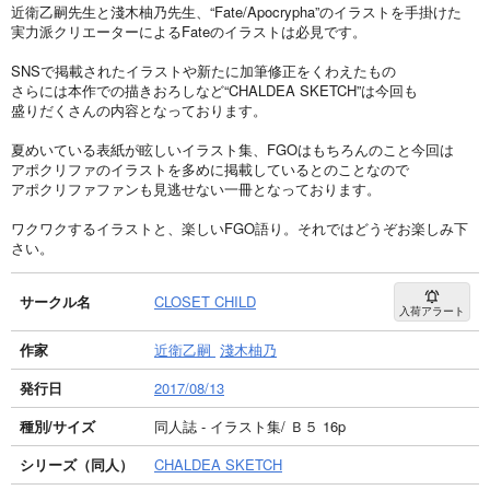
近衛乙嗣先生と淺木柚乃先生、“Fate/Apocrypha”のイラストを手掛けた
実力派クリエーターによるFateのイラストは必見です。
SNSで掲載されたイラストや新たに加筆修正をくわえたもの
さらには本作での描きおろしなど“CHALDEA SKETCH”は今回も
盛りだくさんの内容となっております。
夏めいている表紙が眩しいイラスト集、FGOはもちろんのこと今回は
アポクリファのイラストを多めに掲載しているとのことなので
アポクリファファンも見逃せない一冊となっております。
ワクワクするイラストと、楽しいFGO語り。それではどうぞお楽しみ下
さい。
サークル名
CLOSET CHILD
入荷アラート
作家
近衛乙嗣
淺木柚乃
発行日
2017/08/13
種別/サイズ
同人誌 - イラスト集/ Ｂ５ 16p
シリーズ（同人）
CHALDEA SKETCH