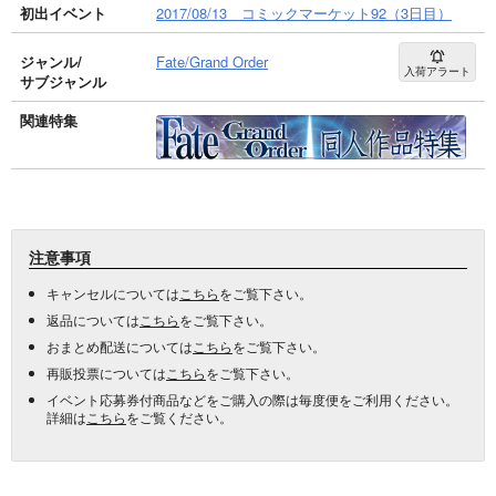
初出イベント
2017/08/13 コミックマーケット92（3日目）
ジャンル/
Fate/Grand Order
入荷アラート
サブジャンル
関連特集
注意事項
キャンセルについては
こちら
をご覧下さい。
返品については
こちら
をご覧下さい。
おまとめ配送については
こちら
をご覧下さい。
再販投票については
こちら
をご覧下さい。
イベント応募券付商品などをご購入の際は毎度便をご利用ください。
詳細は
こちら
をご覧ください。