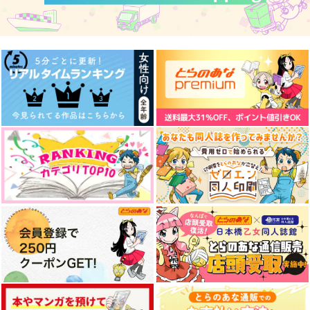
ドリーマーズ・ドリー
203号室の友人 カル
プリンでケンカして泣
ム・ドリームス
デアの友人
かした
よもやま文庫
hole fall
hole fall
787
1,572
1,572
円
円
円
（税込）
（税込）
（税込）
藤丸立香
オベロン×ぐだ子
ぐだ男×オベロン
サンプル
サンプル
サンプル
作品詳細
作品詳細
作品詳細