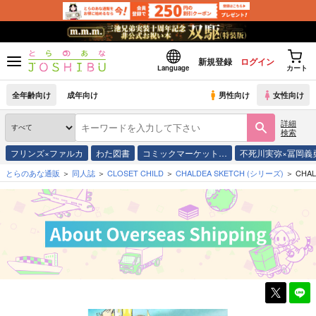
新規登録
ログイン
Language
カート
全年齢向け
成年向け
男性向け
女性向け
詳細
検索
フリンズ×ファルカ
わた図書
コミックマーケット…
不死川実弥×冨岡義
とらのあな通販
同人誌
CLOSET CHILD
CHALDEA SKETCH
(シリーズ)
CHAL