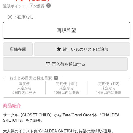
7
通販ポイント：
pt獲得
？
╳
：在庫なし
再販希望
店舗在庫
欲しいものリストに追加
再入荷を通知する
おまとめ目安と発送目安
?
毎度便
定期便（週1)
定期便（月2)
未定から
未定から
未定から
5日以内に発送
10日以内に発送
14日以内に発送
商品紹介
サークル【CLOSET CHILD】から[Fate/Grand Order]本『CHALDEA
SKETCH 3』をご紹介。
大人気のイラスト集“CHALDEA SKETCH”に待望の第3弾が登場。