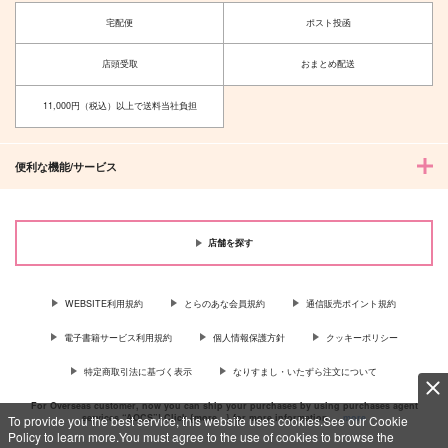
宅配便
ポスト投函
店頭受取
おまとめ配送
11,000円（税込）以上で送料当社負担
便利な機能/サービス
店舗を探す
WEBSITE利用規約
とらのあな会員規約
通信販売ポイント規約
電子書籍サービス利用規約
個人情報保護方針
クッキーポリシー
特定商取引法に基づく表示
なりすまし・いたずら注文について
For Overseas customer, now you can ship your purchases by using purchases agent
services “AOCS”! Click {more…} for more information …
more
To provide you the best service, this website uses cookies.See our Cookie
Policy to learn more.You must agree to the use of cookies to browse the