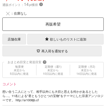
14
通販ポイント：
pt獲得
？
╳
：在庫なし
再販希望
店舗在庫
欲しいものリストに追加
再入荷を通知する
おまとめ目安と発送目安
?
毎度便
定期便（週1)
定期便（月2)
未定から
未定から
未定から
5日以内に発送
10日以内に発送
14日以内に発送
コメント
想い合う二人にとって、相手以外にも大切と思える何かがあるとした
ら…。11名による"君ともうひとつの宝物"をテーマにした宗凛アンソロジ
ーです。 http://sr1008jb.cf