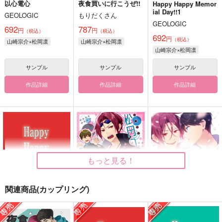
以心電心
夜食買いに行こうぜ!!
Happy Happy Memor
ial Day!!1
GEOLOGIC
もりだくさん
GEOLOGIC
692
787
円
円
（税込）
（税込）
692
円
（税込）
山崎宗介×松岡凛
山崎宗介×松岡凛
山崎宗介×松岡凛
サンプル
サンプル
サンプル
作品詳細
作品詳細
作品詳細
もっと見る！
関連商品(カップリング)
Happy Happy Memor
松岡コーチがいる１日
こねたあつめ2025