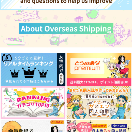
（税込）
作品詳細
作品詳細
鬼太郎
糸師凛×蜂楽廻
食満留三郎×浜守一郎
サンプル
サンプル
サンプル
作品詳細
作品詳細
作品詳細
鬼太郎（ねこみみ）キ
インパラブレ
アフェクショネイトリ
ーホルダー
ベンジャー
まぬるめぬこごはん
mochi mochi box
まぬるめぬこごはん
787
円
（税込）
787
787
円
円
（税込）
（税込）
糸師凛×糸師冴
鬼太郎