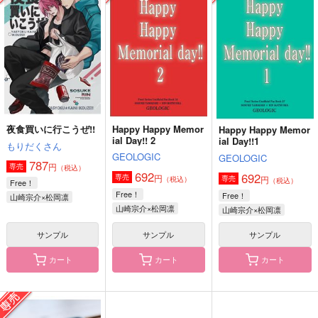
ial Day!! 2
むぎや
むぎや
GEOLOGIC
715
715
円
円
（税込）
（税込）
692
円
（税込）
松岡凛×七瀬遙
松岡凛×七瀬遙
山崎宗介×松岡凛
サンプル
サンプル
サンプル
作品詳細
作品詳細
作品詳細
夜食買いに行こうぜ!!
Happy Happy Memor
Happy Happy Memor
ial Day!! 2
ial Day!!1
もりだくさん
GEOLOGIC
GEOLOGIC
787
円
専売
（税込）
692
692
円
専売
円
専売
（税込）
（税込）
Free！
Free！
Free！
山崎宗介×松岡凛
山崎宗介×松岡凛
山崎宗介×松岡凛
サンプル
サンプル
サンプル
カート
カート
カート
だって記憶にありませ
JEWEL STANDBY！
飯から始まる関係性
ん！
赤茄子労働組合
すみっこ