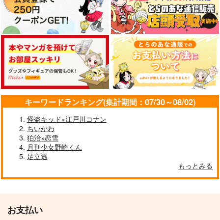
糸師凛×糸師冴
サンプル
サンプル
サンプル
作品詳細
作品詳細
作品詳細
キーワードランキング(集計期間：07/30～08/02)
怪盗キッド×江戸川コナン
ちいかわ
狛治×恋雪
月刊少女野崎くん
足立透
もっとみる
恋とはどんなものなん
ちゃんと、かわいい？
だ
みずいろつみき
みにはな
487
円
（税込）
780
円
（税込）
斎宮宗×影片みか
お支払い
糸師凛×潔世一