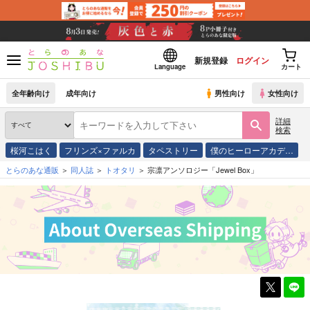
新規登録
ログイン
Language
カート
全年齢向け
成年向け
男性向け
女性向け
詳細
検索
桜河こはく
フリンズ×ファルカ
タペストリー
僕のヒーローアカデ…
とらのあな通販
同人誌
トオタリ
宗凛アンソロジー「Jewel Box」