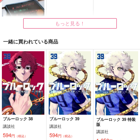
みつ
1,320
629
円
円
（税込）
（税込）
787
円
（税込）
カイザー×潔世一
糸師冴×潔世一
七瀬遙×松岡凛
もっと見る！
サンプル
サンプル
サンプル
一緒に買われている商品
作品詳細
作品詳細
作品詳細
以心電心
GEOLOGIC
692
円
専売
（税込）
Free！
山崎宗介×松岡凛
サンプル
カート
ブルーロック 38
ブルーロック 39
ブルーロック 39 特装
版
日々をほどいて
くに育てちぎ育て
5年生現パロアンソロ
講談社
講談社
ジー
講談社
すみっこ
yudetako
594
594
円
円
（税込）
（税込）
TOYBOX