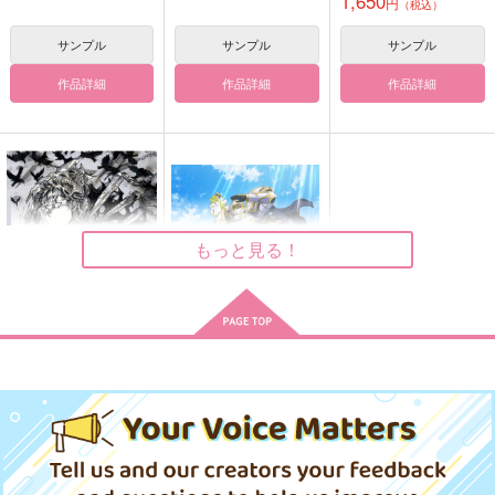
1,650
1,337
787
円
（税込）
円
円
（税込）
（税込）
1,100
円
（税込）
糸師冴×潔世一
國神錬介×千切豹馬
サンプル
サンプル
サンプル
五年生
サンプル
サンプル
サンプル
作品詳細
作品詳細
作品詳細
作品詳細
作品詳細
作品詳細
もっと見る！
(BD)「ドロヘドロ」
(BD)「骸骨騎士様、只
Season2 Blu-
今異世界へお出掛け中
ray BOX 下巻 通常版
II」 Blu-ray BOX
天国なんかじゃない場
にどめのきすはまだで
鬼太郎（ねこみみ）ア
18,700
29,700
円
円
（税込）
（税込）
所
すか？
クスタ
ポクポク宗
ぼんじりボックス
mochi mochi box
サンプル
サンプル
1,415
787
787
円
円
円
（税込）
（税込）