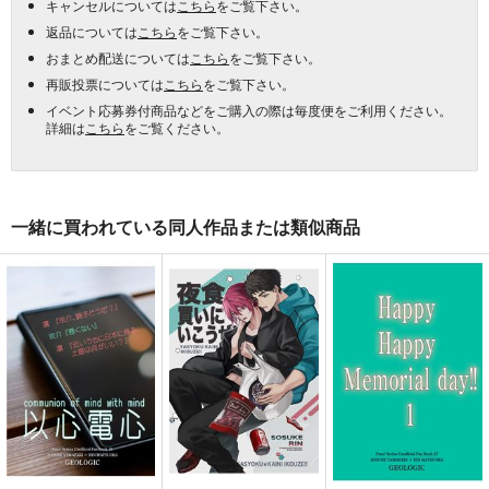
キャンセルについては
こちら
をご覧下さい。
返品については
こちら
をご覧下さい。
おまとめ配送については
こちら
をご覧下さい。
再販投票については
こちら
をご覧下さい。
イベント応募券付商品などをご購入の際は毎度便をご利用ください。
詳細は
こちら
をご覧ください。
一緒に買われている同人作品または類似商品