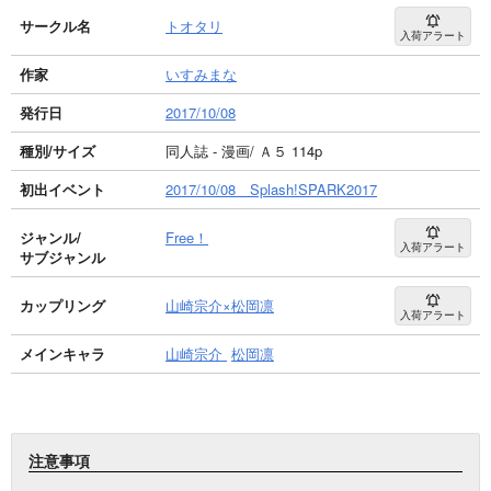
サークル名
トオタリ
入荷アラート
作家
いすみまな
発行日
2017/10/08
種別/サイズ
同人誌 - 漫画/ Ａ５ 114p
初出イベント
2017/10/08 Splash!SPARK2017
ジャンル/
Free！
入荷アラート
サブジャンル
カップリング
山崎宗介×松岡凛
入荷アラート
メインキャラ
山崎宗介
松岡凛
注意事項