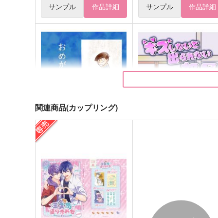
サンプル
作品詳細
サンプル
作品詳細
関連商品(カップリング)
おめがのことのは 前編
キスしないと出られない部
ハンマードリル
好屋牢
629
660
円
円
（税込）
（税込）
松野カラ松×松野一松
松野カラ松×松野一松