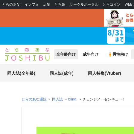
とらのあな
インフォ
店舗
とら婚
サークルポータル
とらコイン
WE
全年齢向け
成年向け
男性向け
同人誌(全年齢)
同人誌(成年)
同人特集(Vtuber)
とらのあな通販
同人誌
blind.
チェンジノーセンキュー！