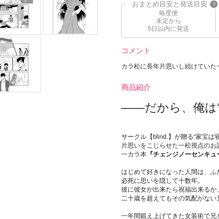
おまとめ目安と発送目安
?
毎度便
未定から
5日以内に発送
コメント
カラ松に長年片思いし続けていた
商品紹介
――だから、俺は
サークル【blind.】が贈る“家宝は寝
片思いをこじらせた一松視点のお
一カラ本
『チェンジノーセンキュ
はじめて好きになった人間は、ふ
必死に思いを隠して十数年。
彼に彼女が出来たら祝福出来るか
二十歳を超えてもその気配がない
一年間鍛え上げてきた女装術で兄