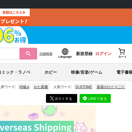
新規登録
ログイン
詳細
検索
Language
カート
コミック・ラノベ
ホビー
映像/音楽/ゲーム
電子書
上昇ワード:
特級α
わた図書
人気ワード:
Dr.STONE
薬屋のひとりごと
ポストする
LINEで送る