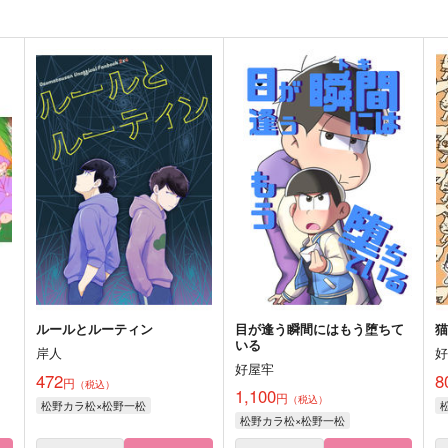
ルールとルーティン
目が逢う瞬間にはもう堕ちて
いる
岸人
好屋牢
472
8
円
（税込）
1,100
円
（税込）
松野カラ松×松野一松
松野カラ松×松野一松