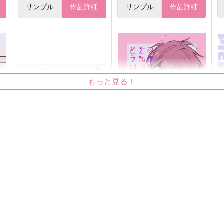
サンプル
作品詳細
サンプル
作品詳細
もっと見る！
屋
Too Over!
つまりそれってどういうこ
P
と？
はちみつノイズ
ホクリホカ。
787
7
円
（税込）
362
円
（税込）
松野一松×松野おそ松
松野おそ松×松野一松