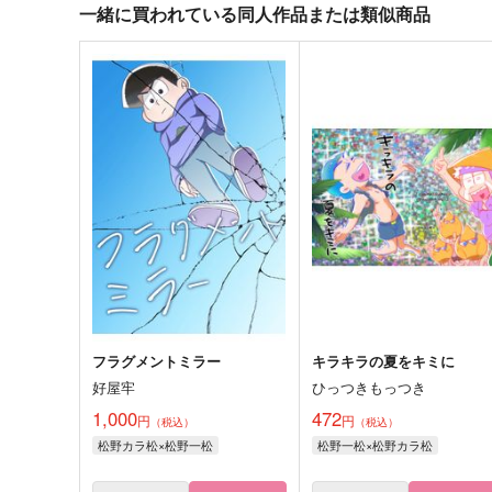
一緒に買われている同人作品または類似商品
フラグメントミラー
キラキラの夏をキミに
好屋牢
ひっつきもっつき
1,000
472
円
円
（税込）
（税込）
松野カラ松×松野一松
松野一松×松野カラ松