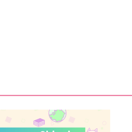
サンプル
作品詳細
サンプル
作品詳細
２人でいるとほら、このよう
君を知りたい
に。
てぴとくら～地球のへそ～
コイノボルコイ
1,210
円
（税込）
39
円
（税込）
松野カラ松
松野カラ松×松野十四松