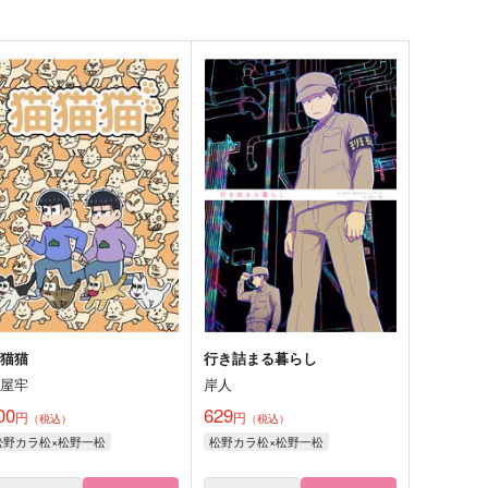
猫猫猫
行き詰まる暮らし
好屋牢
岸人
00
629
円
円
（税込）
（税込）
松野カラ松×松野一松
松野カラ松×松野一松