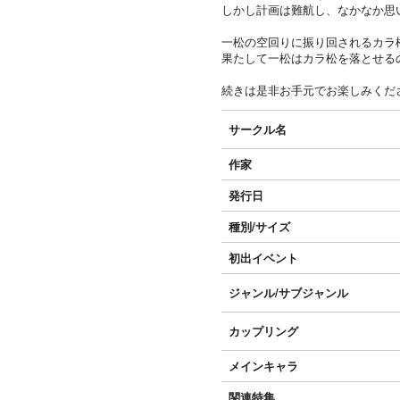
しかし計画は難航し、なかなか思
一松の空回りに振り回されるカラ
果たして一松はカラ松を落とせる
続きは是非お手元でお楽しみくだ
サークル名
作家
発行日
種別/サイズ
初出イベント
ジャンル/
サブジャンル
カップリング
メインキャラ
関連特集