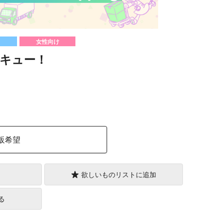
女性向け
キュー！
）
販希望
欲しいものリストに追加
る