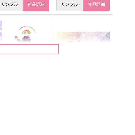
サンプル
作品詳細
サンプル
作品詳細
IECE OF CAKE
あの頃の俺たちは
キナコロンド
はちみつノイズ
87
787
円
円
（税込）
（税込）
松野一松×松野チョロ松
松野一松×松野おそ松