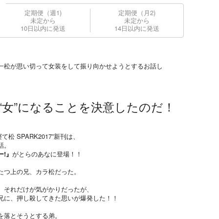
定期便（週1)
定期便（月2)
未定から
未定から
10日以内に発送
14日以内に発送
一松が思い切って女装をして振り向かせようとするお話し
“女”になることを決意したのだ！
て松 SPARK2017”新刊は、
話。
ー!』
がとらのあなに登場！！
たつ上の兄、カラ松だった。
、それだけが気がかりだったが、
兄に、押し殺してきた思いが爆発した！！
を落とそうとする弟。