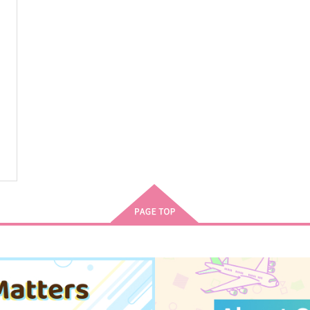
サンプル
作品詳細
サンプル
作品詳細
ぽっかぽかぽか
それはまるでドラマのような
コイノボルコイ
ワンだふるワールド
787
1,375
円
円
（税込）
（税込）
7
松野カラ松×松野十四松
松野カラ松×松野おそ松