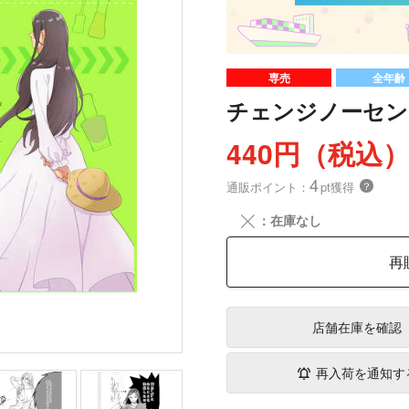
専売
全年齢
チェンジノーセン
440円（税込
4
通販ポイント：
pt獲得
？
╳
：在庫なし
再
店舗在庫
を確認
再入荷を通知す