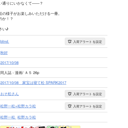
い通りにいかなくて――？
松の様子がお楽しみいただける一冊。
のか！？
さい♪
blind.
入荷アラート
を設定
秋好
2017/10/08
同人誌 - 漫画/ Ａ５ 26p
2017/10/08 家宝は寝て松 SPARK2017
おそ松さん
入荷アラート
を設定
松野一松×松野カラ松
入荷アラート
を設定
松野一松
松野カラ松