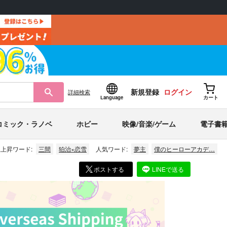
新規登録
ログイン
詳細
検索
Language
カート
コミック・ラノベ
ホビー
映像/音楽/ゲーム
電子書
上昇ワード:
三間
狛治×恋雪
人気ワード:
夢主
僕のヒーローアカデ…
ポストする
LINEで送る