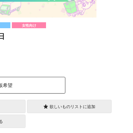
女性向け
日
）
販希望
欲しいものリストに追加
る