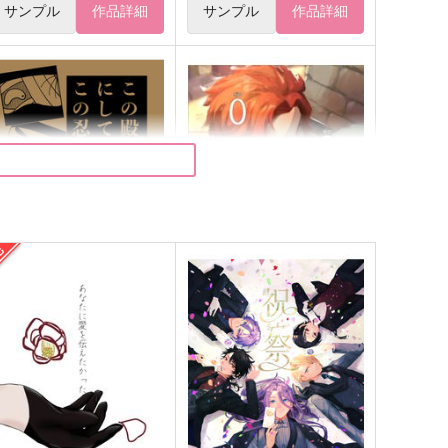
サンプル
作品詳細
サンプル
作品詳細
この殿にしてこの忍軍あり
００のコンフリクト
無気力人間
March
72
849
円
円
（税込）
（税込）
昏甚兵衛
シルヴァン×ベレス