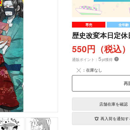
専売
全年齢
歴史改変本日定休
550円（税込
5
通販ポイント：
pt獲得
？
╳
：在庫なし
再
店舗在庫
を確認
再入荷を通知す