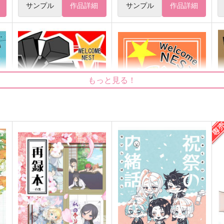
サンプル
作品詳細
サンプル
作品詳細
もっと見る！
WELCOME NEST2
WelcomeNEST
黒猫ATF西軍
黒猫ATF西軍
629
787
4
円
円
（税込）
（税込）
黄
アイアンハイド×レノックス
アイアンハイド×レノックス