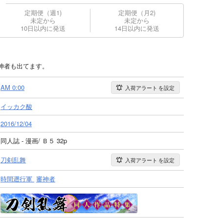
定期便（週1)
定期便（月2)
未定から
未定から
10日以内に発送
14日以内に発送
神者も出てます。
AM 0:00
入荷アラート
を設定
イッカク酸
2016/12/04
同人誌 - 漫画/ Ｂ５ 32p
刀剣乱舞
入荷アラート
を設定
時間遡行軍
審神者