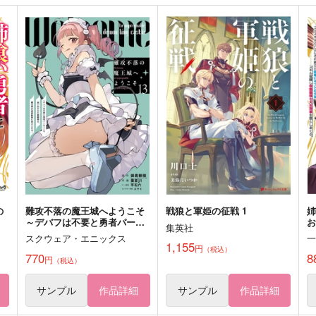
サンプル
作品詳細
遥かなる空
拝啓、てのひらのなかの珠の
ようなきみへ
設
3×8Pascal
えんむすび
1,257
円
専売
（税込）
1,320
8
円
専売
（税込）
刀剣乱舞
髭切×審神者
刀剣乱舞
肥前忠広×女審神者
ト
サンプル
カート
サンプル
カート
の
難攻不落の魔王城へようこそ
戦狼と軍姫の征戦 1
～デバフは不要と勇者パーテ
お
集英社
ト
ィーを追い出された黒魔導
スクウェア・エニックス
最
士、魔王軍の最高幹部に迎え
1,155
円
（税込）
られる～ 13
770
8
円
（税込）
る
サンプル
作品詳細
サンプル
作品詳細