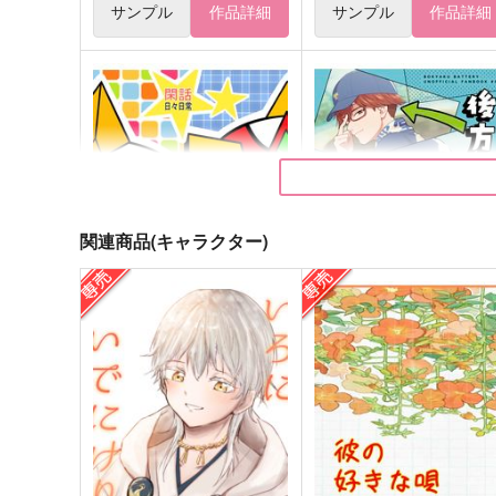
サンプル
作品詳細
サンプル
作品詳細
関連商品(キャラクター)
閑話 日々日常
後方彼氏と二軍女子
黒猫ATF西軍
群青
629
629
円
円
（税込）
（税込）
ブレイバーン×イサミ
藤堂葵×千早瞬平