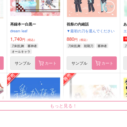
サンプル
作品詳細
サンプル
作品詳細
再録本ー白黒ー
祝祭の内緒話
dream leaf
▼最初の刀を選んでください
1,740
880
円
円
（税込）
（税込）
刀剣乱舞
審神者
刀剣乱舞
初期刀
審神者
オールキャラ
ト
サンプル
カート
サンプル
カート
みちるちゃんのフォトブック
Scale00
もっと見る！
1,257
円
（税込）
花椿ひかる