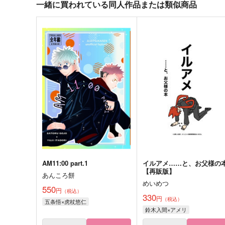
一緒に買われている同人作品または類似商品
AM11:00 part.1
イルアメ……と、お父様の
【再販版】
あんころ餅
めいめつ
550
円
（税込）
330
円
（税込）
五条悟×虎杖悠仁
鈴木入間×アメリ