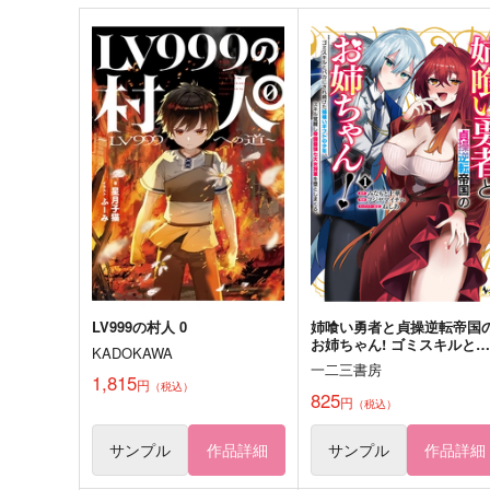
サンプル
作品詳細
サンプル
作品詳細
Ordinary days
千年先も
キジトラ
3×8Pascal
787
1,729
円
円
専売
専売
（税込）
（税込）
刀剣乱舞
燭台切光忠
審神者
刀剣乱舞
髭切×審神者
サンプル
カート
サンプル
カー
LV999の村人 0
姉喰い勇者と貞操逆転帝国
お姉ちゃん! ゴミスキルとバ
KADOKAWA
カにされ続けた姉喰いギフ
一二三書房
の少年、スキル覚醒し帝国
1,815
円
（税込）
強七大女将軍を堕としまく
825
円
（税込）
る。 1
サンプル
作品詳細
サンプル
作品詳細