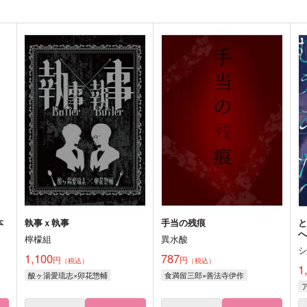
本
執事ｘ執事
手当の残痕
檸檬組
異水酸
1,100
787
円
円
（税込）
（税込）
1
酸ヶ湯愛琉志×卯花惣輔
食満留三郎×善法寺伊作