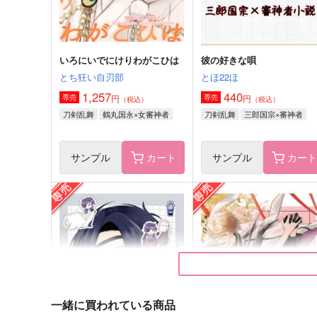
サンプル
作品詳細
サンプル
作品詳細
いろにいでにけりわがこひは
彼の好きな唄
とち狂い自刃部
とほ22ほ
1,257
440
円
円
専売
専売
（税込）
（税込）
刀剣乱舞
鶴丸国永×女審神者
刀剣乱舞
三郎国宗×審神者
サンプル
カート
サンプル
カー
夜明けのトゥルーエンド
Hold The Memory Still
25:00
around2:00
660
715
円
円
（税込）
（税込）
松野千冬×場地圭介
綾部喜八郎×平滝夜叉丸
一緒に買われている商品