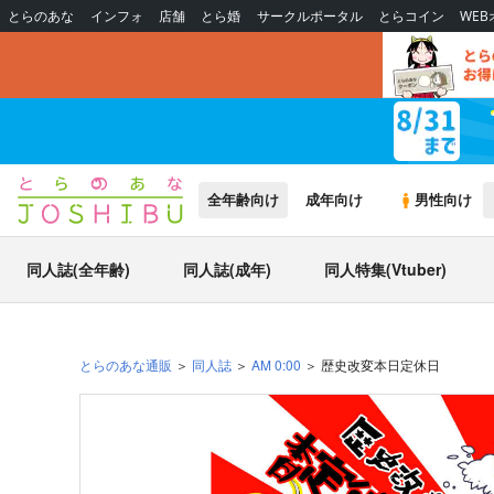
とらのあな
インフォ
店舗
とら婚
サークルポータル
とらコイン
WE
全年齢向け
成年向け
男性向け
同人誌(全年齢)
同人誌(成年)
同人特集(Vtuber)
とらのあな通販
同人誌
AM 0:00
歴史改変本日定休日