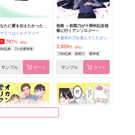
サンプル
作品詳細
サンプル
作品詳細
あなたに愛を伝えたかった
祝祭 ～初期刀が十周年記念祝
祭に行くアンソロジー～
エナドリはミルクティー
▼最初の刀を選んでください
787
円
専売
（税込）
3,929
円
（税込）
刀剣乱舞
刀×女審神者
刀剣乱舞
初期刀
審神者
サンプル
カート
サンプル
カート