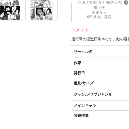
おまとめ目安と発送目安
?
毎度便
未定から
5日以内に発送
コメント
遡行軍の捏造日常本です。敵の審
サークル名
作家
発行日
種別/サイズ
ジャンル/
サブジャンル
メインキャラ
関連特集