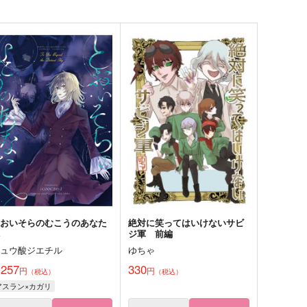
とおいそらのむこうのあなた
絶対に笑ってはいけないサビ
へ
ジ軍 前編
シュウ酸ジエチル
ゆちゃ
,257
330
円
円
（税込）
（税込）
アスラン×カガリ