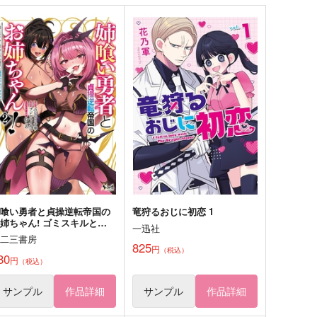
オカン審神者と誉リクエスト
オカン審神者大侵寇七年振本
立委員会with Famiry
丸に帰る。
いもポテト
いもポテト
58
990
円
円
（税込）
（税込）
刀剣乱舞
加州清光
乱藤四郎
刀剣乱舞
蛍丸
蜂須賀虎徹
審神者
審神者
サンプル
カート
サンプル
カート
姉喰い勇者と貞操逆転帝国の
竜狩るおじに初恋 1
姉ちゃん! ゴミスキルとバ
一迅社
カにされ続けた姉喰いギフト
一二三書房
の少年、スキル覚醒し帝国最
825
円
（税込）
強七大女将軍を堕としまく
80
円
（税込）
。 2
サンプル
作品詳細
サンプル
作品詳細