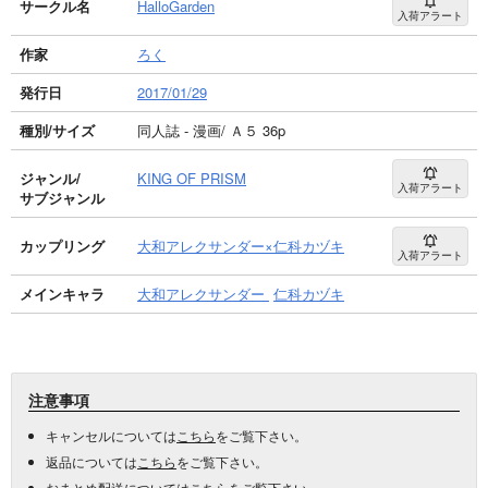
サークル名
HalloGarden
入荷アラート
作家
ろく
発行日
2017/01/29
種別/サイズ
同人誌 - 漫画/ Ａ５ 36p
ジャンル/
KING OF PRISM
入荷アラート
サブジャンル
カップリング
大和アレクサンダー×仁科カヅキ
入荷アラート
メインキャラ
大和アレクサンダー
仁科カヅキ
注意事項
キャンセルについては
こちら
をご覧下さい。
返品については
こちら
をご覧下さい。
おまとめ配送については
こちら
をご覧下さい。