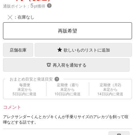
5
通販ポイント：
pt獲得
？
╳
：在庫なし
再販希望
店舗在庫
欲しいものリストに追加
再入荷を通知する
おまとめ目安と発送目安
?
毎度便
定期便（週1)
定期便（月2)
未定から
未定から
未定から
5日以内に発送
10日以内に発送
14日以内に発送
コメント
アレクサンダーくんとカヅキくんが手乗りサイズのアレカヅを飼って喧
嘩などする話です。