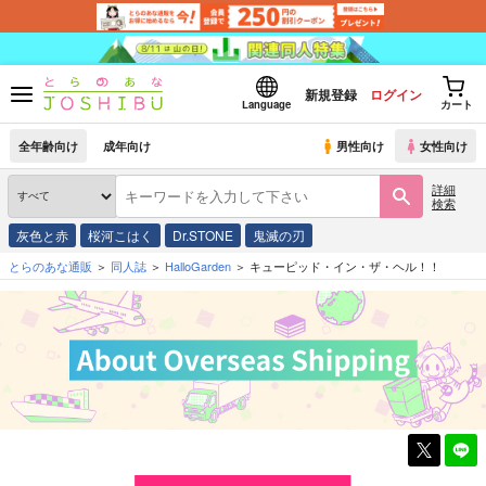
新規登録
ログイン
Language
カート
全年齢向け
成年向け
男性向け
女性向け
詳細
検索
灰色と赤
桜河こはく
Dr.STONE
鬼滅の刃
とらのあな通販
同人誌
HalloGarden
キューピッド・イン・ザ・ヘル！！