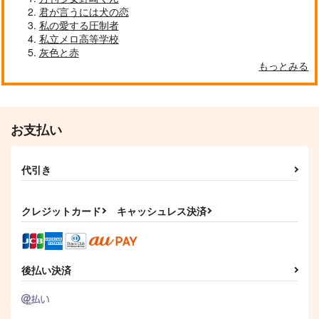
君が言うには犬の恋
サンプル
サンプル
サンプル
職場のイケメン営業は
職場のイケメン営業は
ゴーストピンク・キラ
私の愛する圧制者
理想の飼い主様 2 小
理想の飼い主様 2
ー
作品詳細
作品詳細
作品詳細
私立メロ高等学校
冊子付特装版
三交社
三交社
三交社
灰色と赤
1,100
840
870
もっとみる
円
円
円
（税込）
（税込）
（税込）
サンプル
サンプル
サンプル
作品詳細
作品詳細
作品詳細
お支払い
代引き
クレジットカード
キャッシュレス決済
Memoir
人魚のしろ
メロプリ
froglethat
froglethat
hug
2,122
1,430
787
円
円
円
（税込）
（税込）
（税込）
後払い決済
笹貫
サンプル
サンプル
サンプル
もっと可愛くなってい
もっと可愛くなってい