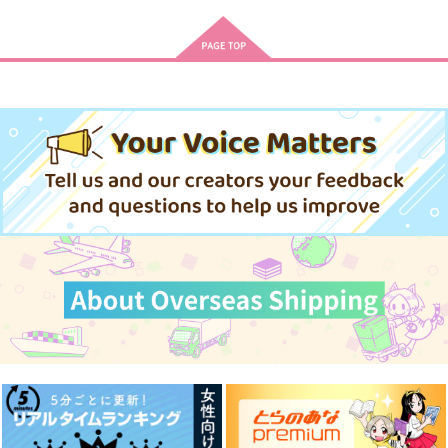
流川楓×安田靖春
タルタリヤ×蛍
サンプル
サンプル
サンプル
作品詳細
作品詳細
作品詳細
愛しの嘘つきくん 1
ようこそ実力至上主義
チェンソーマン 24
の教室へ 3年生編4
三交社
集英社インター
KADOKAWA
840
572
円
円
（税込）
（税込）
902
円
（税込）
サンプル
サンプル
サンプル
作品詳細
作品詳細
作品詳細
IN THE BLUE
キミは恋のキューピッ
いっちょやります
ド
か 恋のキューピッド
五十音
ってやつを
blue hour
塩ひと匙
1,144
円
（税込）
440
944
円
円
（税込）
（税込）
五条悟×夏油傑
陸光×程小時