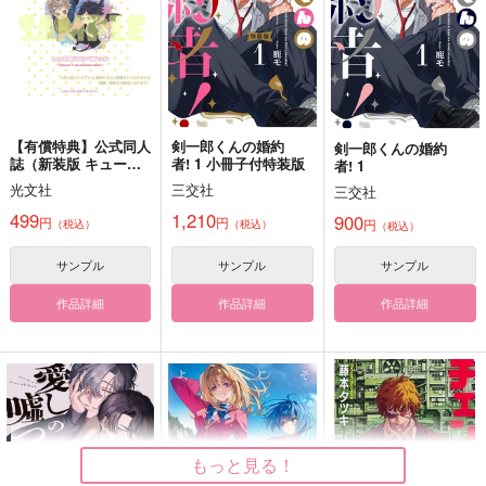
787
1,257
円
円
（税込）
（税込）
アベンチュリン×Dr.レイシオ
CP無し
ロナルド×ドラルク
サンプル
サンプル
サンプル
作品詳細
作品詳細
作品詳細
【有償特典】公式同人
剣一郎くんの婚約
剣一郎くんの婚約
誌（新装版 キューピ
者! 1 小冊子付特装版
者! 1
ッドに落雷・新装
光文社
三交社
三交社
版 キューピッドに落
雷 追撃）
499
1,210
900
円
円
円
（税込）
（税込）
（税込）
サンプル
サンプル
サンプル
作品詳細
作品詳細
作品詳細
in the end
ふたりのさかさまバレ
ダイヤモンド・イン・
ンタイン・黒
ザ・ラフ
そぞろ
IN THE BOX
杜々屋
734
もっと見る！
円
（税込）
550
550
円
円
（税込）
（税込）
南雲×女夢主