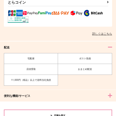
い 2 小冊子＆ボイス
い 2
とらコイン
作品詳細
作品詳細
作品詳細
付特装版
三交社
三交社
2,970
870
円
円
（税込）
（税込）
サンプル
サンプル
作品詳細
作品詳細
詳しくはこちら
配送
宅配便
ポスト投函
店頭受取
おまとめ配送
この海には還らない
CALL OF HELL
経る
青紅葉洞
11,000円（税込）以上で送料当社負担
1,144
787
円
円
（税込）
（税込）
鯉登音之進×月島基
アラスター×ルシファー
便利な機能/サービス
サンプル
サンプル
作品詳細
作品詳細
店舗を探す