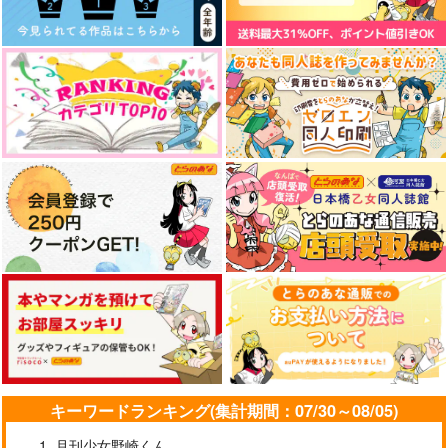
レイン×マッシュ
サンプル
サンプル
サンプル
俺たちはいちゃラブ撮
出来損ないのラブソン
ようこそ実力至上主義
作品詳細
作品詳細
作品詳細
影にはほど遠い
グRiff
の教室へ 3年生編3
大都社
三交社
KADOKAWA
935
820
814
円
円
円
（税込）
（税込）
（税込）
サンプル
サンプル
サンプル
作品詳細
作品詳細
作品詳細
賢者様が死んだ
解体迷宮-バラバララ
添花のナズナ
ビリンス
華爪屋
froglethat
華爪屋
944
572
円
円
（税込）
（税込）
990
円
キーワードランキング(集計期間：07/30～08/05)
（税込）
鶴丸国永
オーエン×真木晶♀
オーエン×真木晶♀
月刊少女野崎くん