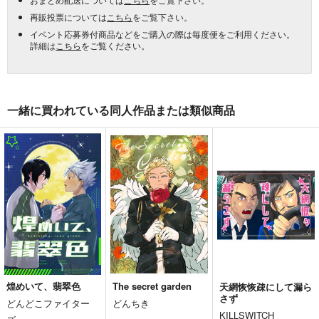
再販投票については
こちら
をご覧下さい。
イベント応募券付商品などをご購入の際は毎度便をご利用ください。
詳細は
こちら
をご覧ください。
一緒に買われている同人作品または類似商品
煌めいて、翡翠色
The secret garden
天網恢恢疎にして漏ら
さず
どんどこファイター
どんちき
KILLSWITCH