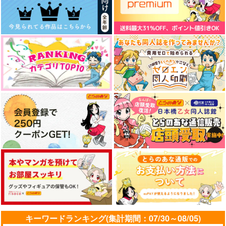
オスカル・フランソワ
イレブン×カミュ
五条悟×虎杖悠仁
サンプル
サンプル
サンプル
作品詳細
作品詳細
作品詳細
とどけっ！
白、或は【 】後編
向日点でまた逢おう
甘く、続く
V.S.O.P.
はるいちばん
629
629
1,572
円
円
円
（税込）
（税込）
（税込）
キーワードランキング(集計期間：07/30～08/05)
セイヤ×主人公
黒崎蘭丸×カミュ
五条悟×夏油傑