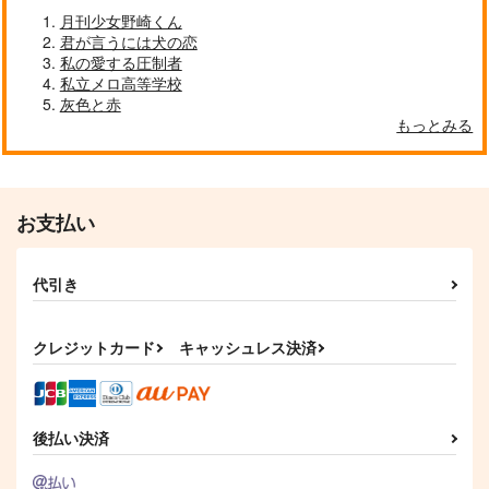
月刊少女野崎くん
サンプル
サンプル
サンプル
君が言うには犬の恋
作品詳細
作品詳細
作品詳細
私の愛する圧制者
私立メロ高等学校
灰色と赤
もっとみる
お支払い
代引き
クレジットカード
キャッシュレス決済
My Ideal
再生はゆるやかに
はるいちばん
はるいちばん
1,257
385
円
円
（税込）
（税込）
五条悟×夏油傑
アムロ×シャア
後払い決済
サンプル
サンプル