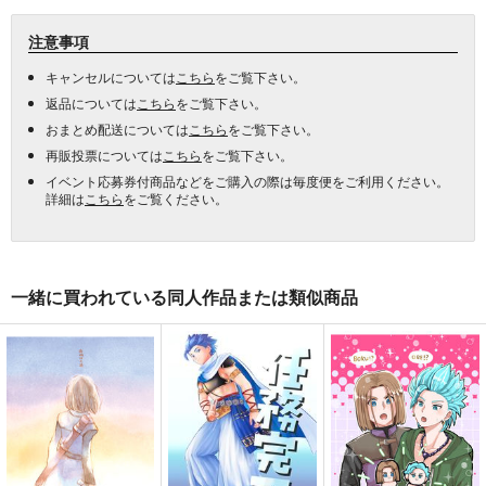
注意事項
キャンセルについては
こちら
をご覧下さい。
返品については
こちら
をご覧下さい。
おまとめ配送については
こちら
をご覧下さい。
再販投票については
こちら
をご覧下さい。
イベント応募券付商品などをご購入の際は毎度便をご利用ください。
詳細は
こちら
をご覧ください。
一緒に買われている同人作品または類似商品