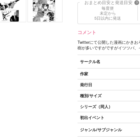
おまとめ目安と発送目安
?
毎度便
未定から
5日以内に発送
コメント
Twitterにて公開した漫画にか
樹が多いですがですがイツツバ、
サークル名
作家
発行日
種別/サイズ
シリーズ（同人）
初出イベント
ジャンル/
サブジャンル