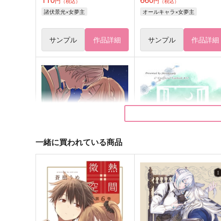
円
円
（税込）
（税込）
諸伏景光×女夢主
オールキャラ×女夢主
サンプル
作品詳細
サンプル
作品詳細
一緒に買われている商品
君に願いを
月の下で迷子
Strelitzia
白華雪