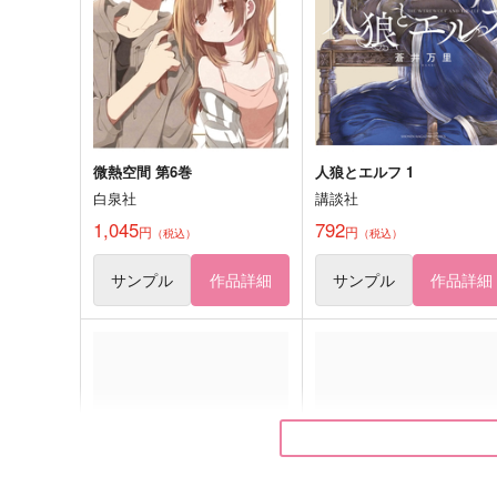
935
567
円
円
（税込）
（税込）
アルハイゼン×カーヴェ
千×百
サンプル
作品詳細
サンプル
作品詳細
微熱空間 第6巻
人狼とエルフ 1
白泉社
講談社
1,045
792
円
円
（税込）
（税込）
サンプル
作品詳細
サンプル
作品詳細
南十字星の幻影
Just Married!!!−YOIスペイ
聖地巡礼ー
辛党
ふくーすな