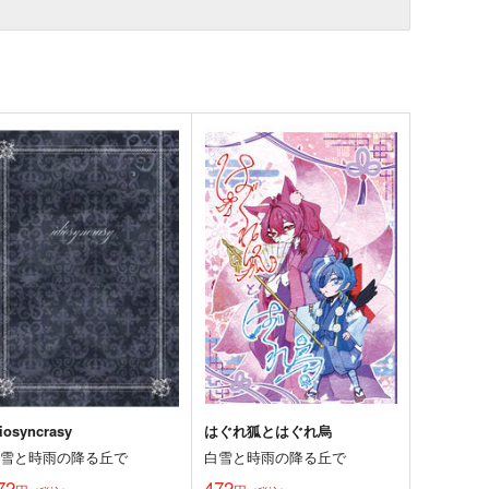
diosyncrasy
はぐれ狐とはぐれ烏
白雪と時雨の降る丘で
白雪と時雨の降る丘で
72
472