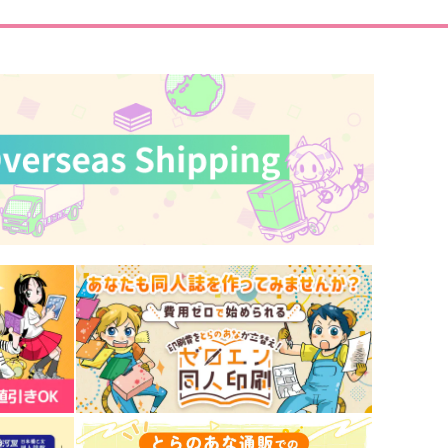
50
1,572
円
円
（税込）
（税込）
観音坂独歩×伊弉冉一二三
セイヤ×女主人公
サンプル
作品詳細
サンプル
作品詳細
ルターニュ花嫁異聞 7
転生したらスライムだった件
異聞 魔国暮らしのトリニテ
徳間書店
ィ 13
講談社
69
円
（税込）
792
円
（税込）
サンプル
作品詳細
サンプル
作品詳細