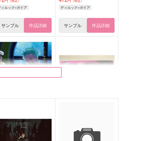
円
円
（税込）
（税込）
ディルック×ガイア
ディルック×ガイア
サンプル
作品詳細
サンプル
作品詳細
せいぜい長生きしろよ
208号室の幻影
e
時すでにミステリー