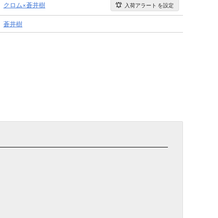
クロム×蒼井樹
入荷アラート
を設定
蒼井樹