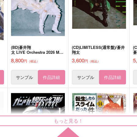
770
787
2
円
円
（税込）
（税込）
Dr.レイシオ×アベンチュリン
ディルック×ガイア
サンプル
作品詳細
サンプル
作品詳細
(BD)蒼井翔
(CD)LIMITLESS(通常盤)/蒼井
(
太 LIVE Orchestra 2026 Mo
翔太
ments
8,800
3,600
5
円
円
（税込）
（税込）
サンプル
作品詳細
サンプル
作品詳細
もっと見る！
ン
ふわふわあまい
【再販】犬も喰わない
【
すずめのおうこく
meisouka
m