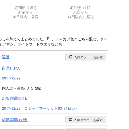
定期便（週1)
定期便（月2)
未定から
未定から
10日以内に発送
14日以内に発送
きおろしを加えてまとめました。BL、ノマカプ色々ごちゃ混ぜ。クロ
イツヤシ、カイトウ、トウエリなども
双暦
入荷アラート
を設定
白雪しおん
2017/12/29
同人誌 - 漫画/ Ａ５ 28p
幻影異聞録♯FE
2017/12/29 コミックマーケット93（1日目）
幻影異聞録♯FE
入荷アラート
を設定