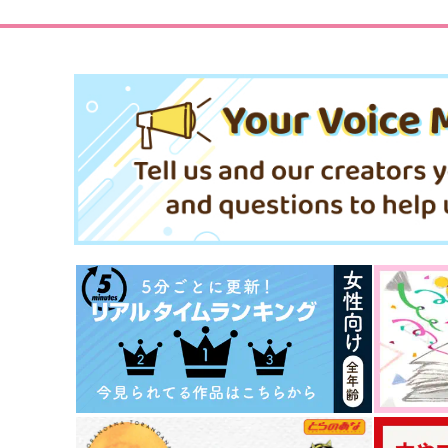
472
円
（税込）
2,200
円
（税込）
国都英一郎
ヴィクトル×勝生勇利
サンプル
作品詳細
サンプル
作品詳細
(CD)THE IDOLM@STER SHI
(CD)THE IDOLM@STER S
NY COLORS HOPEFUL FE
NY COLORS HOPEFUL FE
@THERS -Luna-
@THERS -Stella-
3,960
3,960
円
円
（税込）
（税込）
サンプル
作品詳細
サンプル
作品詳細
Cherryblossom color and w
ヤベーほどうんと輝く未来
ords of love
昼寝したい。