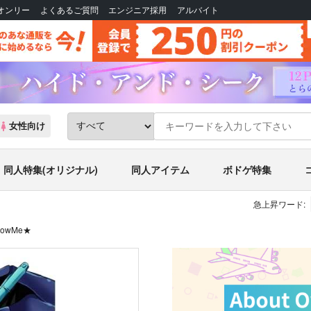
Bオンリー
よくあるご質問
エンジニア採用
アルバイト
女性向け
同人特集(オリジナル)
同人アイテム
ボドゲ特集
急上昇ワード:
llowMe★