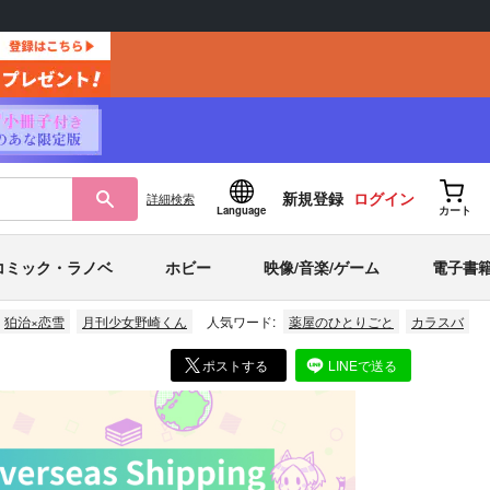
新規登録
ログイン
詳細
検索
Language
カート
コミック・ラノベ
ホビー
映像/音楽/ゲーム
電子書
狛治×恋雪
月刊少女野崎くん
人気ワード:
薬屋のひとりごと
カラスバ
ポストする
LINEで送る