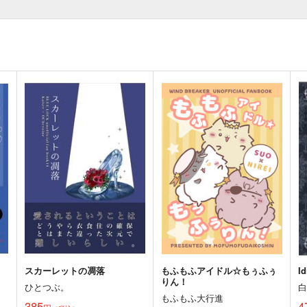
スカーレットの凋落
もふもふアイドル☆もぅふぅ
I
りん！
ひとつぶ。
もふもふ大行進
385
4