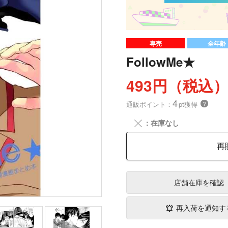
専売
全年齢
FollowMe★
493円（税込
4
通販ポイント：
pt獲得
？
╳
：在庫なし
再
店舗在庫
を確認
再入荷を通知す