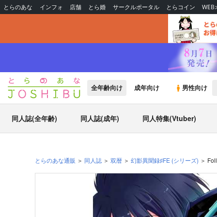
とらのあな
インフォ
店舗
とら婚
サークルポータル
とらコイン
WE
全年齢向け
成年向け
男性向け
同人誌(全年齢)
同人誌(成年)
同人特集(Vtuber)
とらのあな通販
同人誌
双暦
幻影異聞録♯FE
(シリーズ)
Fo