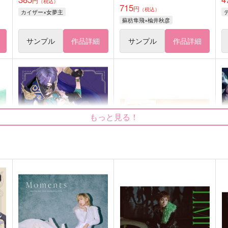
円
（税込）
715
円
（税込）
カイザー×女夢主
蘇枋隼飛×楡井秋彦
サンプル
作品詳細
サンプル
作品詳細
もっと見る！
NO.SERIOUS
褒めて甘えて甘やかして
Strelitzia
白雪と時雨の降る丘で
F