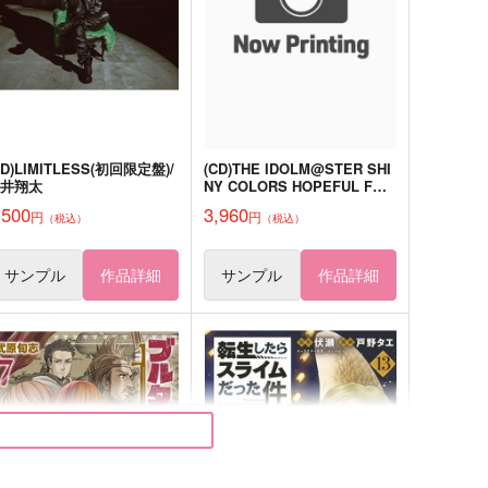
,357
4,715
円
円
（税込）
（税込）
ロー×ゾロ
サンプル
作品詳細
サンプル
作品詳細
CD)LIMITLESS(初回限定盤)/
(CD)THE IDOLM@STER SHI
蒼井翔太
NY COLORS HOPEFUL FE
@THERS -Sol-
,500
3,960
円
円
（税込）
（税込）
サンプル
作品詳細
サンプル
作品詳細
再販】quiet cage
となりのいちばん星
eisouka
しおたろう