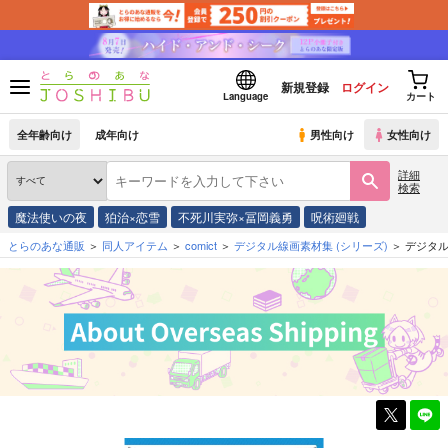
新規登録
ログイン
Language
カート
全年齢向け
成年向け
男性向け
女性向け
詳細
検索
魔法使いの夜
狛治×恋雪
不死川実弥×冨岡義勇
呪術廻戦
とらのあな通販
同人アイテム
comict
デジタル線画素材集
(シリーズ)
デジタ