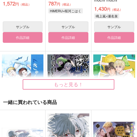
1,572
787
円
円
（税込）
（税込）
1,430
円
（税込）
HiMERU×桜河こはく
鳴上嵐×瀬名泉
サンプル
サンプル
サンプル
作品詳細
作品詳細
作品詳細
もっと見る！
一緒に買われている商品
きゅ～たい家！！
JD二人の因習村RTA
せんせーは天然素材
都会スイーツ
都会スイーツ
Large Marge
787
787
787
円
円
円
（税込）
（税込）
（税込）