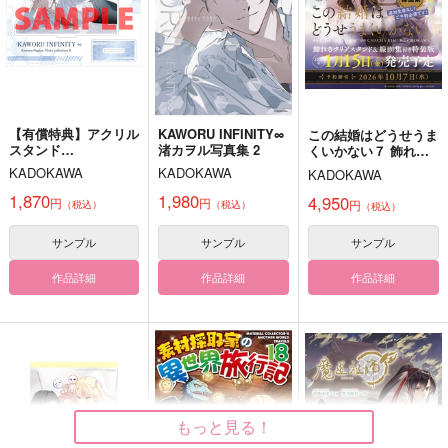
吸血鬼対策課
ヒマリ
アシスタント×漫画家
サンプル
サンプル
サンプル
作品詳細
作品詳細
作品詳細
【有償特典】アクリル
KAWORU INFINITY∞
この結婚はどうせうま
スタンド
渚カヲル写真集 2
くいかない７ 飾れる
（KAWORU INFINITY
クリアスタンド＆線画
KADOKAWA
KADOKAWA
KADOKAWA
∞ 渚カヲル写真集 2）
集付き特装版
1,870
1,980
4,950
円
円
円
（税込）
（税込）
（税込）
サンプル
サンプル
サンプル
作品詳細
作品詳細
作品詳細
デジタルアンデッド
壱途屋
550
円
（税込）
もっと見る！
山姥切長義×山姥切国広