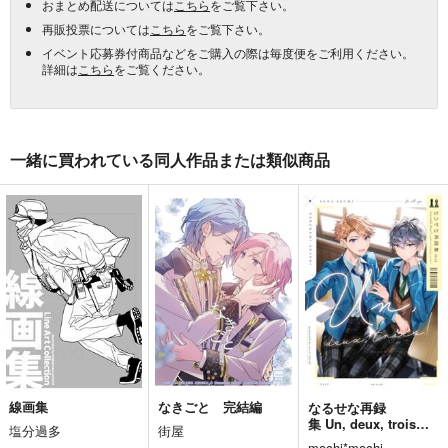
おまとめ配送については
こちら
をご覧下さい。
再販投票については
こちら
をご覧下さい。
イベント応募券付商品などをご購入の際は毎度便をご利用ください。
詳細は
こちら
をご覧ください。
一緒に買われている同人作品または類似商品
線画集
なきごと 完結編
なるせな再録
集 Un, deux, trois！
塩分過多
街屋
【全年齢向け編】
mochi*mochi