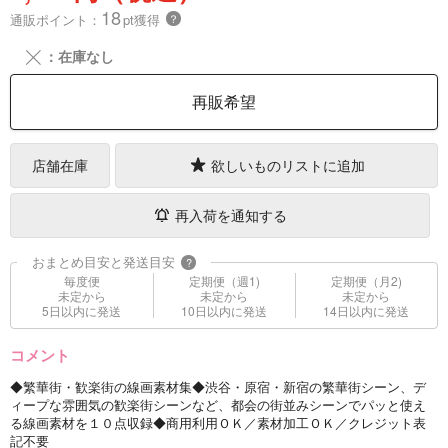
18
通販ポイント：
pt獲得
？
╳
：在庫なし
再販希望
店舗在庫
欲しいものリストに追加
再入荷を通知する
おまとめ目安と発送目安
?
毎度便
定期便（週1)
定期便（月2)
未定から
未定から
未定から
5日以内に発送
10日以内に発送
14日以内に発送
コメント
◆繁華街・歓楽街の線画素材集◆渋谷・原宿・新宿の繁華街シーン、デ
ィープな雰囲気の歓楽街シーンなど、都会の街並みシーンでパッと使え
る線画素材を１０点収録◆商用利用ＯＫ／素材加工ＯＫ／クレジット表
記不要