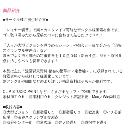
商品紹介
■サークル様ご提供紹介文■
「レイヤー切替」で楽々カスタマイズ可能なデジタル線画素材集です。
ゴミ取り済みだから原稿のコマに合わせて貼るだけでＯＫ！
「人々が大型ビジョンを見つめるシーン」や都会と一目で分かる「渋谷
スクランブル交差点」など、
漫画でよく描く都会の定番背景を１０点収録（新宿４点、渋谷・原宿６
点）汚しやベタも切替できます！
本品は主に「漫画背景資料 都会の繁華街＜定番編＞」に収録されている
背景資料から抜粋して線画化しています。
別アングルや細部などのより詳しい補足資料はそちらが便利です。
CLIP STUDIO PAINT など、さまざまなソフトで利用できます。
素材加工ＯＫ！商用利用ＯＫ！クレジット表記不要。Mac／Win両対応。
■収録内容■
◎大型ビジョン ◎新宿通り１ ◎新宿通り２ ◎歓楽街 ◎ハチ公前
広場 ◎渋谷スクランブル交差点
◎渋谷センター街 ◎道玄坂 ◎井ノ頭通り ◎原宿竹下通り