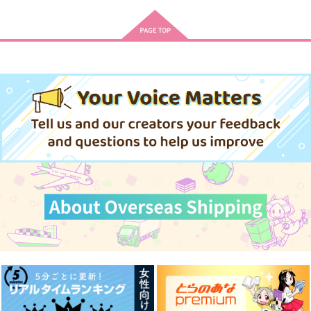
サンプル
作品詳細
【有償特典】特製A3
素材採取家の異世界旅
魔道祖師 5
タペストリー（すぐケ
行記 18
フロンティアワークス
ンカする都会ギャルと
KADOKAWA
アルファポリス
京美人を仲直りさせた
1,430
円
（税込）
いだけなのに！（※わ
1,100
1,540
円
円
（税込）
（税込）
たしを取り合うのはや
めなさい！））
サンプル
サンプル
サンプル
作品詳細
作品詳細
作品詳細