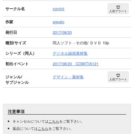
サークル名
comict
入荷アラート
作家
agsato
発行日
2017/08/20
種別/サイズ
同人ソフト - その他/ ＤＶＤ 10p
シリーズ（同人）
デジタル線画素材集
初出イベント
2017/08/20 COMITIA121
ジャンル/
デザイン・素材集
入荷アラート
サブジャンル
注意事項
キャンセルについては
こちら
をご覧下さい。
返品については
こちら
をご覧下さい。