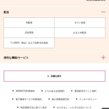
サンプル
サンプル
サンプル
作品詳細
作品詳細
作品詳細
配送
宅配便
ポスト投函
店頭受取
おまとめ配送
11,000円（税込）以上で送料当社負担
便利な機能/サービス
雨のち希望
理由を聞かせてよ
VANILLA DAYS
店舗を探す
主菜
SPECIAL TRUCK
ヨコタテ
629
418
629
円
円
円
（税込）
（税込）
（税込）
WEBSITE利用規約
とらのあな会員規約
通信販売ポイント規約
千×百
二階堂大和×千
千×百
電子書籍サービス利用規約
個人情報保護方針
クッキーポリシー
サンプル
サンプル
サンプル
特定商取引法に基づく表示
なりすまし・いたずら注文について