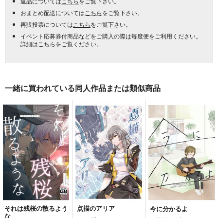
返品については
こちら
をご覧下さい。
おまとめ配送については
こちら
をご覧下さい。
再販投票については
こちら
をご覧下さい。
イベント応募券付商品などをご購入の際は毎度便をご利用ください。
詳細は
こちら
をご覧ください。
一緒に買われている同人作品または類似商品
それは残桜の散るよう
点描のアリア
今に分かるよ
な