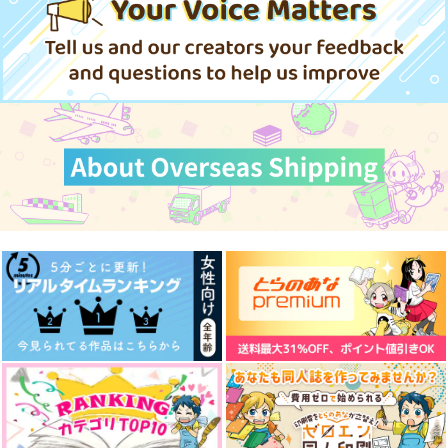
POSCO！
2,044
1,100
円
円
（税込）
（税込）
400
円
（税込）
二階堂大和×千
千×百
四葉環×逢坂壮五
サンプル
サンプル
サンプル
作品詳細
作品詳細
作品詳細
星の涙に願いを込めて
いとしのももんが２
タマキ・イン・ソーゴ
ランド
@ガレット
＠ガレット
月よ星よと
1,430
1,257
円
円
（税込）
（税込）