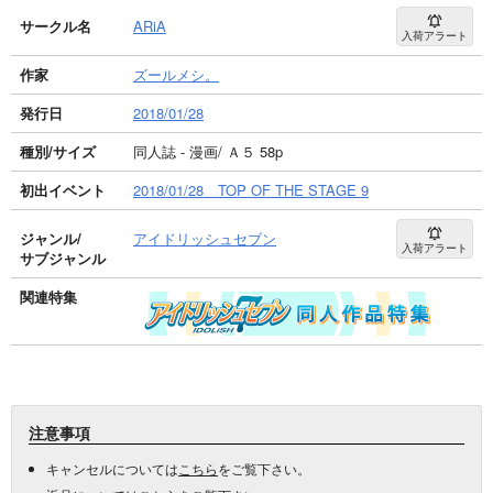
サークル名
ARiA
入荷アラート
作家
ズールメシ。
発行日
2018/01/28
種別/サイズ
同人誌 - 漫画/ Ａ５ 58p
初出イベント
2018/01/28 TOP OF THE STAGE 9
ジャンル/
アイドリッシュセブン
入荷アラート
サブジャンル
関連特集
注意事項
キャンセルについては
こちら
をご覧下さい。