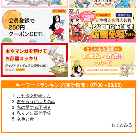
545
円
（税込）
千×百
千×百
四葉環×逢坂壮五
サンプル
サンプル
サンプル
作品詳細
作品詳細
作品詳細
キーワードランキング(集計期間：07/30～08/05)
月刊少女野崎くん
君が言うには犬の恋
私の愛する圧制者
私立メロ高等学校
もふっとパニック
同じ色でいてよ
BACKLASHKISS
灰色と赤
Steep Slope
まだ夜だよ
アイラブユーで踊れ
もっとみる
944
858
944
円
円
円
（税込）
（税込）
（税込）