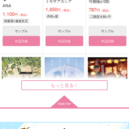
ミモザアカシア
可燃物が2割
ARiA
1,650
787
円
円
（税込）
（税込）
1,100
円
（税込）
丹恒×星
二階堂大和×千
四葉環×逢坂壮五
サンプル
サンプル
サンプル
作品詳細
作品詳細
作品詳細
もっと見る！
緑の切片
それでも曇って泣いた
完璧なルバート
なら
可燃物が2割
MAIKA