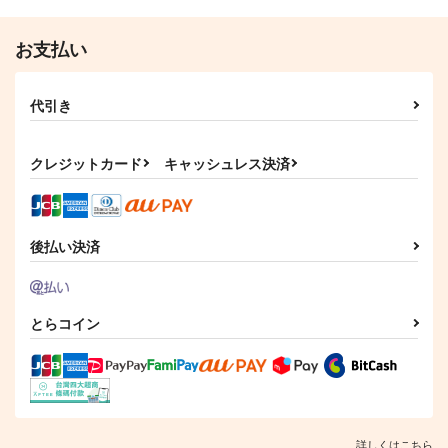
千×百
千×百
十龍之介×八乙女楽
サンプル
サンプル
サンプル
お支払い
作品詳細
作品詳細
作品詳細
代引き
クレジットカード
キャッシュレス決済
後払い決済
とらコイン
夫婦日和#1211
ykmm collection
今日もふたりで
くちひげ
歩幅3cm
Pug.
737
787
590
円
円
円
（税込）
（税込）
（税込）
大神万理
千×百
千×百
詳しくはこちら