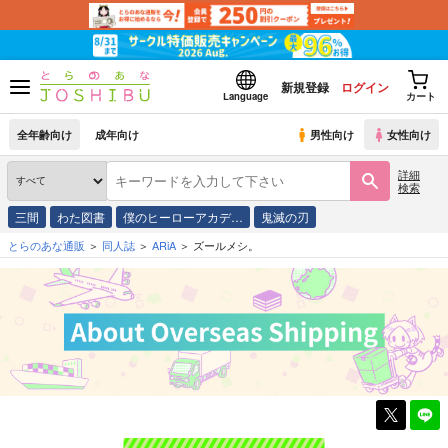
新規登録
ログイン
Language
カート
全年齢向け
成年向け
男性向け
女性向け
詳細
検索
三間
わた図書
僕のヒーローアカデ…
鬼滅の刃
とらのあな通販
同人誌
ARiA
ズールメシ。