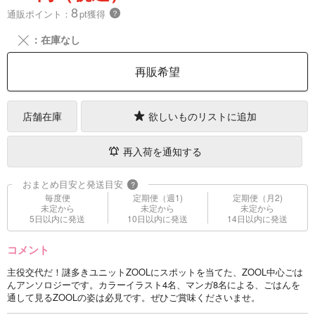
8
通販ポイント：
pt獲得
？
╳
：在庫なし
再販希望
店舗在庫
欲しいものリストに追加
再入荷を通知する
おまとめ目安と発送目安
?
毎度便
定期便（週1)
定期便（月2)
未定から
未定から
未定から
5日以内に発送
10日以内に発送
14日以内に発送
コメント
主役交代だ！謎多きユニットZOOLにスポットを当てた、ZOOL中心ごは
んアンソロジーです。カラーイラスト4名、マンガ8名による、ごはんを
通して見るZOOLの姿は必見です。ぜひご賞味くださいませ。